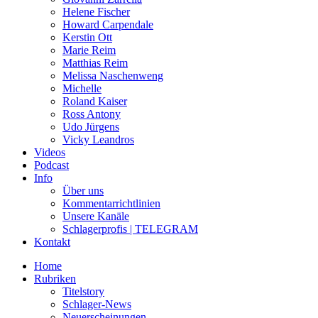
Helene Fischer
Howard Carpendale
Kerstin Ott
Marie Reim
Matthias Reim
Melissa Naschenweng
Michelle
Roland Kaiser
Ross Antony
Udo Jürgens
Vicky Leandros
Videos
Podcast
Info
Über uns
Kommentarrichtlinien
Unsere Kanäle
Schlagerprofis | TELEGRAM
Kontakt
Home
Rubriken
Titelstory
Schlager-News
Neuerscheinungen