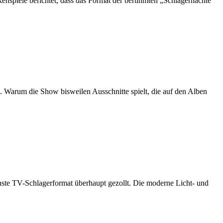
enspiele berichtet, dass das Format der berühmten „Schlagernächte“
. Warum die Show bisweilen Ausschnitte spielt, die auf den Alben
hste TV-Schlagerformat überhaupt gezollt. Die moderne Licht- und