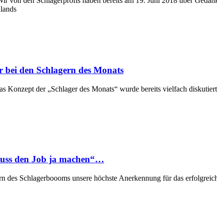
ir von den Schlagerprofis haben bereits am 19. Juni 2018 über Gedank
hlands
er bei den Schlagern des Monats
s Konzept der „Schlager des Monats“ wurde bereits vielfach diskutiert
muss den Job ja machen“…
hern des Schlagerboooms unsere höchste Anerkennung für das erfolgreic