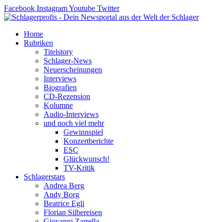
Zum
Facebook
Instagram
Youtube
Twitter
Inhalt
springen
Home
Rubriken
Titelstory
Schlager-News
Neuerscheinungen
Interviews
Biografien
CD-Rezension
Kolumne
Audio-Interviews
und noch viel mehr
Gewinnspiel
Konzertberichte
ESC
Glückwunsch!
TV-Kritik
Schlagerstars
Andrea Berg
Andy Borg
Beatrice Egli
Florian Silbereisen
Giovanni Zarrella