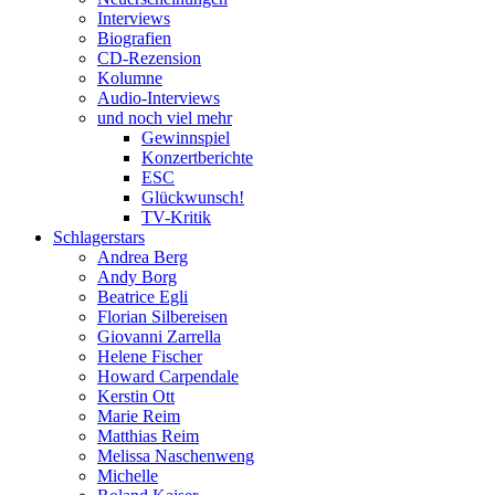
Interviews
Biografien
CD-Rezension
Kolumne
Audio-Interviews
und noch viel mehr
Gewinnspiel
Konzertberichte
ESC
Glückwunsch!
TV-Kritik
Schlagerstars
Andrea Berg
Andy Borg
Beatrice Egli
Florian Silbereisen
Giovanni Zarrella
Helene Fischer
Howard Carpendale
Kerstin Ott
Marie Reim
Matthias Reim
Melissa Naschenweng
Michelle