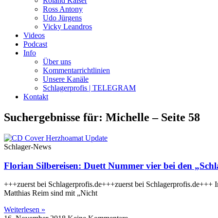
Roland Kaiser
Ross Antony
Udo Jürgens
Vicky Leandros
Videos
Podcast
Info
Über uns
Kommentarrichtlinien
Unsere Kanäle
Schlagerprofis | TELEGRAM
Kontakt
Suchergebnisse für: Michelle – Seite 58
Schlager-News
Florian Silbereisen: Duett Nummer vier bei den „Sch
+++zuerst bei Schlagerprofis.de+++zuerst bei Schlagerprofis.de+++ 
Matthias Reim sind mit „Nicht
Weiterlesen »