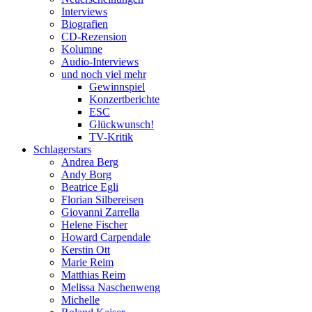
Interviews
Biografien
CD-Rezension
Kolumne
Audio-Interviews
und noch viel mehr
Gewinnspiel
Konzertberichte
ESC
Glückwunsch!
TV-Kritik
Schlagerstars
Andrea Berg
Andy Borg
Beatrice Egli
Florian Silbereisen
Giovanni Zarrella
Helene Fischer
Howard Carpendale
Kerstin Ott
Marie Reim
Matthias Reim
Melissa Naschenweng
Michelle