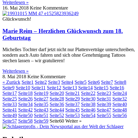
Weiterlesen »
16. Mai 2018
Keine Kommentare
Glückwunsch!
Marie Reim – Herzlichen Glückwunsch zum 18.
Geburtstag
Michelles Tochter darf jetzt nicht nur Plattenverträge unterschreiben,
sondern auch Auto fahren und sich ohne Genehmigung Tattoos
stechen lassen – wir gratulieren!
Weiterlesen »
8. Mai 2018
Keine Kommentare
« Zurück
Seite
1
Seite
2
Seite
3
Seite
4
Seite
5
Seite
6
Seite
7
Seite
8
Seite
9
Seite
10
Seite
11
Seite
12
Seite
13
Seite
14
Seite
15
Seite
16
Seite
17
Seite
18
Seite
19
Seite
20
Seite
21
Seite
22
Seite
23
Seite
24
Seite
25
Seite
26
Seite
27
Seite
28
Seite
29
Seite
30
Seite
31
Seite
32
Seite
33
Seite
34
Seite
35
Seite
36
Seite
37
Seite
38
Seite
39
Seite
40
Seite
41
Seite
42
Seite
43
Seite
44
Seite
45
Seite
46
Seite
47
Seite
48
Seite
49
Seite
50
Seite
51
Seite
52
Seite
53
Seite
54
Seite
55
Seite
56
Seite
57
Seite
58
Seite
59
Seite
60
Weiter »