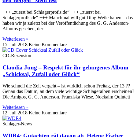
den Bergen“ steht fest
+++ „zuerst bei Schlagerprofis.de“ +++ „zuerst bei
Schlagerprofis.de“ +++ Manchmal will gut Ding Weile haben – das
haben wir ja zuletzt bei der Veröffentlichung des G. G. Anderson-
Albums gesehen, der
Weiterlesen »
15. Juli 2018
Keine Kommentare
CD-Rezension
Claudia Jung – Respekt für ihr gelungenes Album
„Schicksal, Zufall oder Glück“
Wie schnell die Zeit vergeht – ist wirklich schon Freitag, der 13.??
Genau das Datum, an dem viele wichtige Schlageralben erscheinen?
Die Amigos, G. G. Anderson, Franziska Wiese, Nockalm Quintett
Weiterlesen »
12. Juli 2018
Keine Kommentare
Schlager-News
WDR4: Gutachten rät davon ab, Helene Fischer