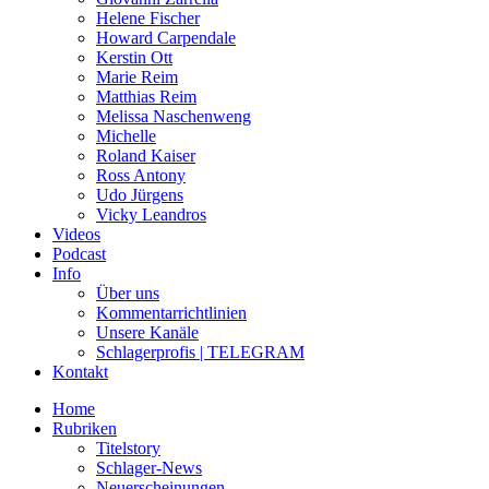
Helene Fischer
Howard Carpendale
Kerstin Ott
Marie Reim
Matthias Reim
Melissa Naschenweng
Michelle
Roland Kaiser
Ross Antony
Udo Jürgens
Vicky Leandros
Videos
Podcast
Info
Über uns
Kommentarrichtlinien
Unsere Kanäle
Schlagerprofis | TELEGRAM
Kontakt
Home
Rubriken
Titelstory
Schlager-News
Neuerscheinungen