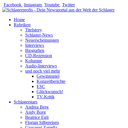
Zum
Facebook
Instagram
Youtube
Twitter
Inhalt
springen
Home
Rubriken
Titelstory
Schlager-News
Neuerscheinungen
Interviews
Biografien
CD-Rezension
Kolumne
Audio-Interviews
und noch viel mehr
Gewinnspiel
Konzertberichte
ESC
Glückwunsch!
TV-Kritik
Schlagerstars
Andrea Berg
Andy Borg
Beatrice Egli
Florian Silbereisen
Giovanni Zarrella