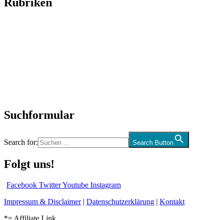
Rubriken
Titelstory
SchlagerNews
Neuerscheinungen
Interviews
Biographien
CD-Rezension
Kolumne
Audio-Interviews
und mehr…
Suchformular
Search for:
Search Button
Folgt uns!
Facebook
Twitter
Youtube
Instagram
Impressum & Disclaimer
|
Datenschutzerklärung
|
Kontakt
*= Affiliate Link