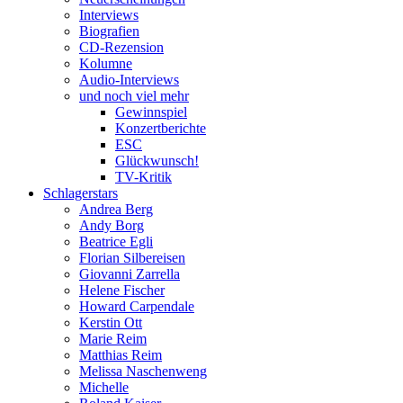
Interviews
Biografien
CD-Rezension
Kolumne
Audio-Interviews
und noch viel mehr
Gewinnspiel
Konzertberichte
ESC
Glückwunsch!
TV-Kritik
Schlagerstars
Andrea Berg
Andy Borg
Beatrice Egli
Florian Silbereisen
Giovanni Zarrella
Helene Fischer
Howard Carpendale
Kerstin Ott
Marie Reim
Matthias Reim
Melissa Naschenweng
Michelle