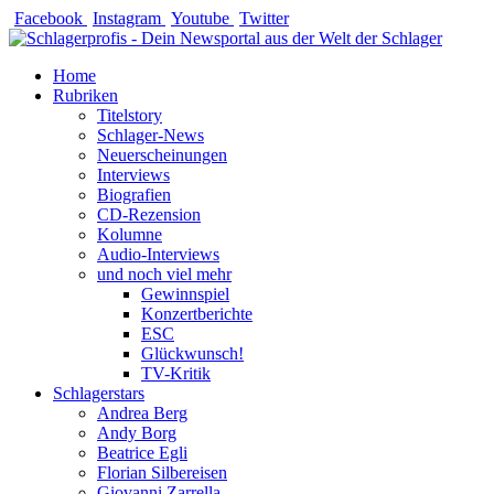
Zum
Facebook
Instagram
Youtube
Twitter
Inhalt
springen
Home
Rubriken
Titelstory
Schlager-News
Neuerscheinungen
Interviews
Biografien
CD-Rezension
Kolumne
Audio-Interviews
und noch viel mehr
Gewinnspiel
Konzertberichte
ESC
Glückwunsch!
TV-Kritik
Schlagerstars
Andrea Berg
Andy Borg
Beatrice Egli
Florian Silbereisen
Giovanni Zarrella