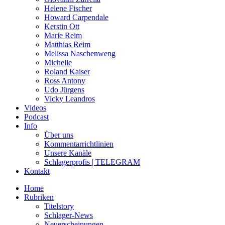
Helene Fischer
Howard Carpendale
Kerstin Ott
Marie Reim
Matthias Reim
Melissa Naschenweng
Michelle
Roland Kaiser
Ross Antony
Udo Jürgens
Vicky Leandros
Videos
Podcast
Info
Über uns
Kommentarrichtlinien
Unsere Kanäle
Schlagerprofis | TELEGRAM
Kontakt
Home
Rubriken
Titelstory
Schlager-News
Neuerscheinungen