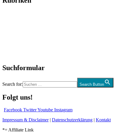
Rubriken
Titelstory
SchlagerNews
Neuerscheinungen
Interviews
Biographien
CD-Rezension
Kolumne
Audio-Interviews
und mehr…
Suchformular
Search for:
Search Button
Folgt uns!
Facebook
Twitter
Youtube
Instagram
Impressum & Disclaimer
|
Datenschutzerklärung
|
Kontakt
*= Affiliate Link