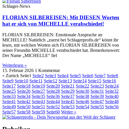
Schlager-News
FLORIAN SILBEREISEN: Mit DIESEN Worten
hat er sich von MICHELLE verabschiedet!
FLORIAN SILBEREISEN: Emotionale Ansprache an
MICHELLE! Natürlich „zuerst bei Schlagerprofis.de“ könnt ihr
lesen, mit welchen Worten sich FLORIAN SILBEREISEN von
seiner Freundin MICHELLE verabschiedet hat. Bemerkenswert:
Der Name „MICHELLE“ fiel
Weiterlesen »
15. Februar 2026
1 Kommentar
« Zurück
Seite
1
Seite
2
Seite
3
Seite
4
Seite
5
Seite
6
Seite
7
Seite
8
Seite
9
Seite
10
Seite
11
Seite
12
Seite
13
Seite
14
Seite
15
Seite
16
Seite
17
Seite
18
Seite
19
Seite
20
Seite
21
Seite
22
Seite
23
Seite
24
Seite
25
Seite
26
Seite
27
Seite
28
Seite
29
Seite
30
Seite
31
Seite
32
Seite
33
Seite
34
Seite
35
Seite
36
Seite
37
Seite
38
Seite
39
Seite
40
Seite
41
Seite
42
Seite
43
Seite
44
Seite
45
Seite
46
Seite
47
Seite
48
Seite
49
Seite
50
Seite
51
Seite
52
Seite
53
Seite
54
Seite
55
Seite
56
Seite
57
Seite
58
Seite
59
Seite
60
Weiter »