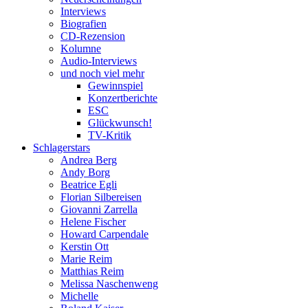
Interviews
Biografien
CD-Rezension
Kolumne
Audio-Interviews
und noch viel mehr
Gewinnspiel
Konzertberichte
ESC
Glückwunsch!
TV-Kritik
Schlagerstars
Andrea Berg
Andy Borg
Beatrice Egli
Florian Silbereisen
Giovanni Zarrella
Helene Fischer
Howard Carpendale
Kerstin Ott
Marie Reim
Matthias Reim
Melissa Naschenweng
Michelle