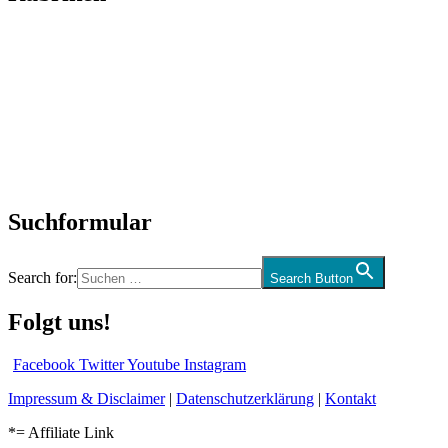
Titelstory
SchlagerNews
Neuerscheinungen
Interviews
Biographien
CD-Rezension
Kolumne
Audio-Interviews
und mehr…
Suchformular
Search for:
Search Button
Folgt uns!
Facebook
Twitter
Youtube
Instagram
Impressum & Disclaimer
|
Datenschutzerklärung
|
Kontakt
*= Affiliate Link