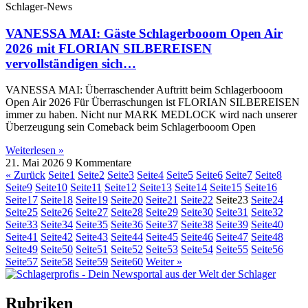
Schlager-News
VANESSA MAI: Gäste Schlagerbooom Open Air
2026 mit FLORIAN SILBEREISEN
vervollständigen sich…
VANESSA MAI: Überraschender Auftritt beim Schlagerbooom
Open Air 2026 Für Überraschungen ist FLORIAN SILBEREISEN
immer zu haben. Nicht nur MARK MEDLOCK wird nach unserer
Überzeugung sein Comeback beim Schlagerbooom Open
Weiterlesen »
21. Mai 2026
9 Kommentare
« Zurück
Seite
1
Seite
2
Seite
3
Seite
4
Seite
5
Seite
6
Seite
7
Seite
8
Seite
9
Seite
10
Seite
11
Seite
12
Seite
13
Seite
14
Seite
15
Seite
16
Seite
17
Seite
18
Seite
19
Seite
20
Seite
21
Seite
22
Seite
23
Seite
24
Seite
25
Seite
26
Seite
27
Seite
28
Seite
29
Seite
30
Seite
31
Seite
32
Seite
33
Seite
34
Seite
35
Seite
36
Seite
37
Seite
38
Seite
39
Seite
40
Seite
41
Seite
42
Seite
43
Seite
44
Seite
45
Seite
46
Seite
47
Seite
48
Seite
49
Seite
50
Seite
51
Seite
52
Seite
53
Seite
54
Seite
55
Seite
56
Seite
57
Seite
58
Seite
59
Seite
60
Weiter »
Rubriken