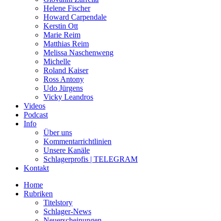
Helene Fischer
Howard Carpendale
Kerstin Ott
Marie Reim
Matthias Reim
Melissa Naschenweng
Michelle
Roland Kaiser
Ross Antony
Udo Jürgens
Vicky Leandros
Videos
Podcast
Info
Über uns
Kommentarrichtlinien
Unsere Kanäle
Schlagerprofis | TELEGRAM
Kontakt
Home
Rubriken
Titelstory
Schlager-News
Neuerscheinungen