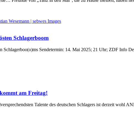
lle… Freunde von „Tanz in den Mai“, die zu Hause bleiben, haben 
östen Schlagerboom
chlagerboo(o)ms Sendetermin: 14. Mai 2025; 21 Uhr; ZDF Info Den de
kommt am Freitag!
prechendsten Talente des deutschen Schlagers ist derzeit wohl AN