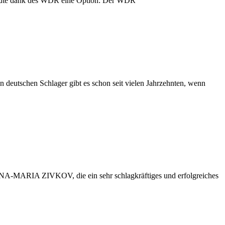
heute dank des WDR eine Option: Der WDR
utschen Schlager gibt es schon seit vielen Jahrzehnten, wenn
NA-MARIA ZIVKOV, die ein sehr schlagkräftiges und erfolgreiches