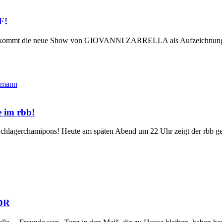
F!
mt die neue Show von GIOVANNI ZARRELLA als Aufzeichnung daher.
 im rbb!
lagerchamipons! Heute am späten Abend um 22 Uhr zeigt der rbb geg
DR