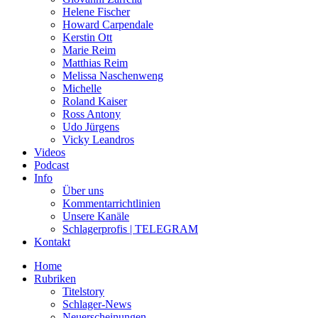
Helene Fischer
Howard Carpendale
Kerstin Ott
Marie Reim
Matthias Reim
Melissa Naschenweng
Michelle
Roland Kaiser
Ross Antony
Udo Jürgens
Vicky Leandros
Videos
Podcast
Info
Über uns
Kommentarrichtlinien
Unsere Kanäle
Schlagerprofis | TELEGRAM
Kontakt
Home
Rubriken
Titelstory
Schlager-News
Neuerscheinungen