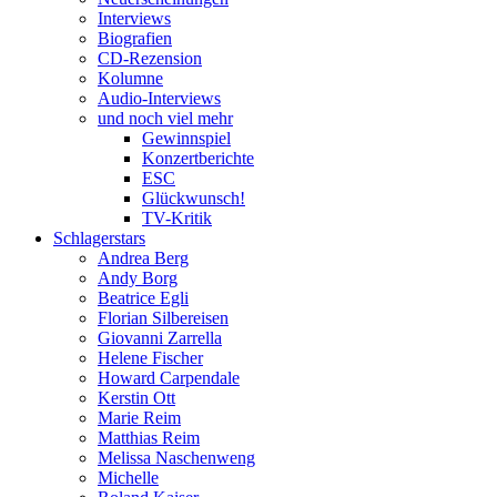
Interviews
Biografien
CD-Rezension
Kolumne
Audio-Interviews
und noch viel mehr
Gewinnspiel
Konzertberichte
ESC
Glückwunsch!
TV-Kritik
Schlagerstars
Andrea Berg
Andy Borg
Beatrice Egli
Florian Silbereisen
Giovanni Zarrella
Helene Fischer
Howard Carpendale
Kerstin Ott
Marie Reim
Matthias Reim
Melissa Naschenweng
Michelle