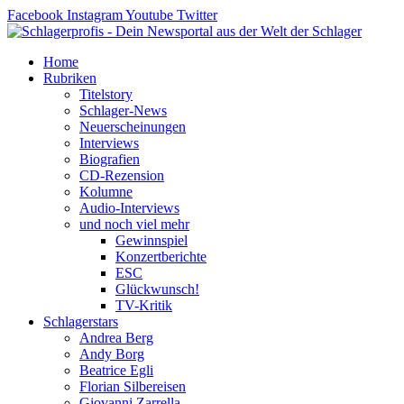
Zum
Facebook
Instagram
Youtube
Twitter
Inhalt
springen
Home
Rubriken
Titelstory
Schlager-News
Neuerscheinungen
Interviews
Biografien
CD-Rezension
Kolumne
Audio-Interviews
und noch viel mehr
Gewinnspiel
Konzertberichte
ESC
Glückwunsch!
TV-Kritik
Schlagerstars
Andrea Berg
Andy Borg
Beatrice Egli
Florian Silbereisen
Giovanni Zarrella