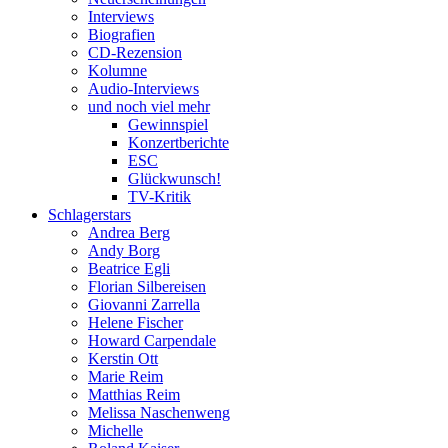
Interviews
Biografien
CD-Rezension
Kolumne
Audio-Interviews
und noch viel mehr
Gewinnspiel
Konzertberichte
ESC
Glückwunsch!
TV-Kritik
Schlagerstars
Andrea Berg
Andy Borg
Beatrice Egli
Florian Silbereisen
Giovanni Zarrella
Helene Fischer
Howard Carpendale
Kerstin Ott
Marie Reim
Matthias Reim
Melissa Naschenweng
Michelle