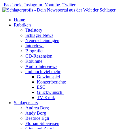
Zum
Facebook
Instagram
Youtube
Twitter
Inhalt
springen
Home
Rubriken
Titelstory
Schlager-News
Neuerscheinungen
Interviews
Biografien
CD-Rezension
Kolumne
Audio-Interviews
und noch viel mehr
Gewinnspiel
Konzertberichte
ESC
Glückwunsch!
TV-Kritik
Schlagerstars
Andrea Berg
Andy Borg
Beatrice Egli
Florian Silbereisen
Giovanni Zarrella