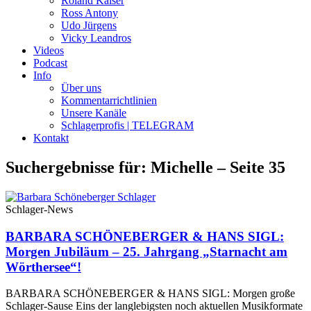
Roland Kaiser
Ross Antony
Udo Jürgens
Vicky Leandros
Videos
Podcast
Info
Über uns
Kommentarrichtlinien
Unsere Kanäle
Schlagerprofis | TELEGRAM
Kontakt
Suchergebnisse für: Michelle – Seite 35
Schlager-News
BARBARA SCHÖNEBERGER & HANS SIGL:
Morgen Jubiläum – 25. Jahrgang „Starnacht am
Wörthersee“!
BARBARA SCHÖNEBERGER & HANS SIGL: Morgen große
Schlager-Sause Eins der langlebigsten noch aktuellen Musikformate