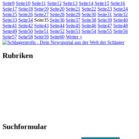
Seite
9
Seite
10
Seite
11
Seite
12
Seite
13
Seite
14
Seite
15
Seite
16
Seite
17
Seite
18
Seite
19
Seite
20
Seite
21
Seite
22
Seite
23
Seite
24
Seite
25
Seite
26
Seite
27
Seite
28
Seite
29
Seite
30
Seite
31
Seite
32
Seite
33
Seite
34
Seite
35
Seite
36
Seite
37
Seite
38
Seite
39
Seite
40
Seite
41
Seite
42
Seite
43
Seite
44
Seite
45
Seite
46
Seite
47
Seite
48
Seite
49
Seite
50
Seite
51
Seite
52
Seite
53
Seite
54
Seite
55
Seite
56
Seite
57
Seite
58
Seite
59
Seite
60
Weiter »
Rubriken
Titelstory
SchlagerNews
Neuerscheinungen
Interviews
Biographien
CD-Rezension
Kolumne
Audio-Interviews
und mehr…
Suchformular