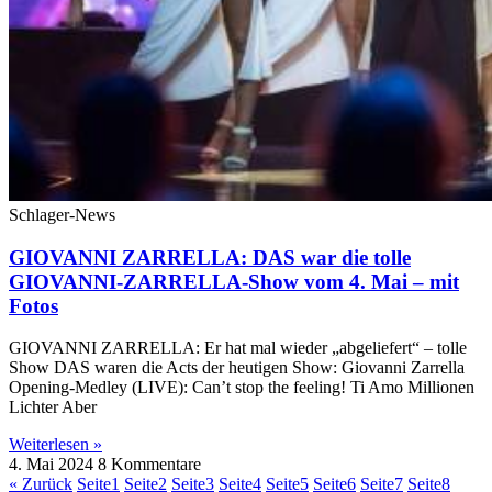
Schlager-News
GIOVANNI ZARRELLA: DAS war die tolle
GIOVANNI-ZARRELLA-Show vom 4. Mai – mit
Fotos
GIOVANNI ZARRELLA: Er hat mal wieder „abgeliefert“ – tolle
Show DAS waren die Acts der heutigen Show: Giovanni Zarrella
Opening-Medley (LIVE): Can’t stop the feeling! Ti Amo Millionen
Lichter Aber
Weiterlesen »
4. Mai 2024
8 Kommentare
« Zurück
Seite
1
Seite
2
Seite
3
Seite
4
Seite
5
Seite
6
Seite
7
Seite
8