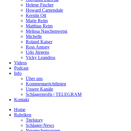
Helene Fischer
Howard Carpendale
Kerstin Ott
Marie Reim
Matthias Reim
Melissa Naschenweng
Michelle
Roland Kaiser
Ross Antony
Udo Jürgens
Vicky Leandros
Videos
Podcast
Info
Über uns
Kommentarrichtlinien
Unsere Kanäle
Schlagerprofis | TELEGRAM
Kontakt
Home
Rubriken
Titelstory
Schlager-News
Neuerscheinungen