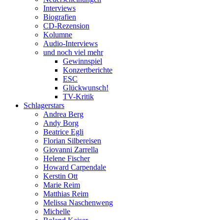
Interviews
Biografien
CD-Rezension
Kolumne
Audio-Interviews
und noch viel mehr
Gewinnspiel
Konzertberichte
ESC
Glückwunsch!
TV-Kritik
Schlagerstars
Andrea Berg
Andy Borg
Beatrice Egli
Florian Silbereisen
Giovanni Zarrella
Helene Fischer
Howard Carpendale
Kerstin Ott
Marie Reim
Matthias Reim
Melissa Naschenweng
Michelle