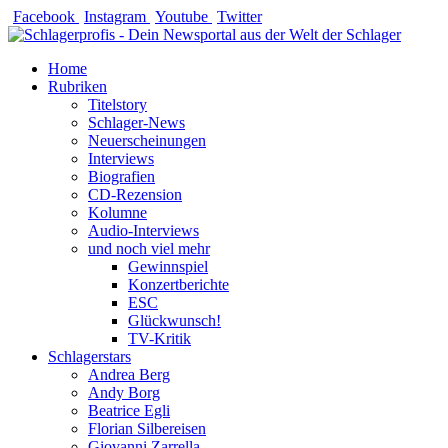
Zum
Facebook
Instagram
Youtube
Twitter
Inhalt
springen
Home
Rubriken
Titelstory
Schlager-News
Neuerscheinungen
Interviews
Biografien
CD-Rezension
Kolumne
Audio-Interviews
und noch viel mehr
Gewinnspiel
Konzertberichte
ESC
Glückwunsch!
TV-Kritik
Schlagerstars
Andrea Berg
Andy Borg
Beatrice Egli
Florian Silbereisen
Giovanni Zarrella