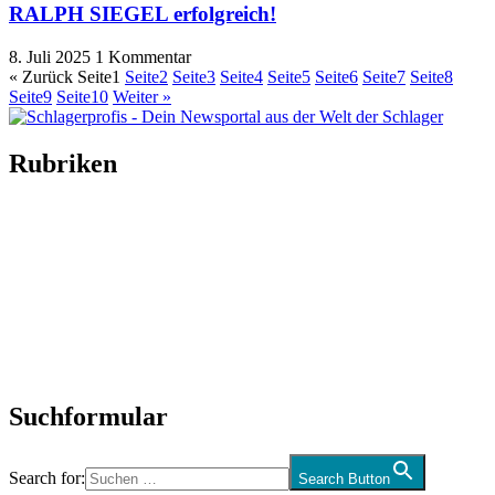
RALPH SIEGEL erfolgreich!
8. Juli 2025
1 Kommentar
« Zurück
Seite
1
Seite
2
Seite
3
Seite
4
Seite
5
Seite
6
Seite
7
Seite
8
Seite
9
Seite
10
Weiter »
Rubriken
Titelstory
SchlagerNews
Neuerscheinungen
Interviews
Biographien
CD-Rezension
Kolumne
Audio-Interviews
und mehr…
Suchformular
Search for:
Search Button