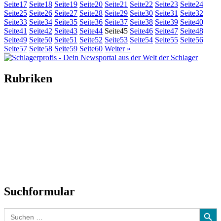
Seite
17
Seite
18
Seite
19
Seite
20
Seite
21
Seite
22
Seite
23
Seite
24
Seite
25
Seite
26
Seite
27
Seite
28
Seite
29
Seite
30
Seite
31
Seite
32
Seite
33
Seite
34
Seite
35
Seite
36
Seite
37
Seite
38
Seite
39
Seite
40
Seite
41
Seite
42
Seite
43
Seite
44
Seite
45
Seite
46
Seite
47
Seite
48
Seite
49
Seite
50
Seite
51
Seite
52
Seite
53
Seite
54
Seite
55
Seite
56
Seite
57
Seite
58
Seite
59
Seite
60
Weiter »
Rubriken
Titelstory
SchlagerNews
Neuerscheinungen
Interviews
Biographien
CD-Rezension
Kolumne
Audio-Interviews
und mehr…
Suchformular
Search Button
Search
for: