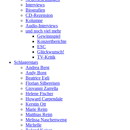
Interviews
Biografien
CD-Rezension
Kolumne
Audio-Interviews
und noch viel mehr
Gewinnspiel
Konzertberichte
ESC
Glückwunsch!
TV-Kritik
Schlagerstars
Andrea Berg
Andy Borg
Beatrice Egli
Florian Silbereisen
Giovanni Zarrella
Helene Fischer
Howard Carpendale
Kerstin Ott
Marie Reim
Matthias Reim
Melissa Naschenweng
Michelle