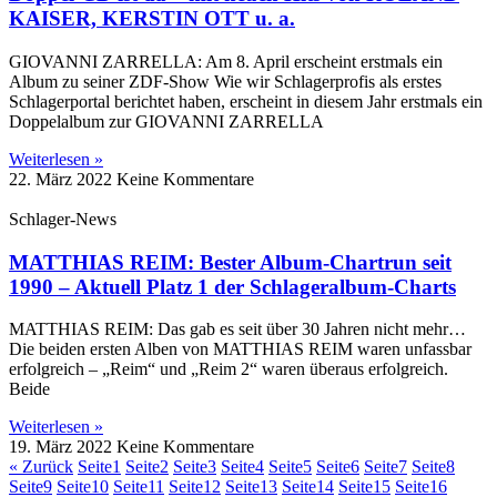
KAISER, KERSTIN OTT u. a.
GIOVANNI ZARRELLA: Am 8. April erscheint erstmals ein
Album zu seiner ZDF-Show Wie wir Schlagerprofis als erstes
Schlagerportal berichtet haben, erscheint in diesem Jahr erstmals ein
Doppelalbum zur GIOVANNI ZARRELLA
Weiterlesen »
22. März 2022
Keine Kommentare
Schlager-News
MATTHIAS REIM: Bester Album-Chartrun seit
1990 – Aktuell Platz 1 der Schlageralbum-Charts
MATTHIAS REIM: Das gab es seit über 30 Jahren nicht mehr…
Die beiden ersten Alben von MATTHIAS REIM waren unfassbar
erfolgreich – „Reim“ und „Reim 2“ waren überaus erfolgreich.
Beide
Weiterlesen »
19. März 2022
Keine Kommentare
« Zurück
Seite
1
Seite
2
Seite
3
Seite
4
Seite
5
Seite
6
Seite
7
Seite
8
Seite
9
Seite
10
Seite
11
Seite
12
Seite
13
Seite
14
Seite
15
Seite
16