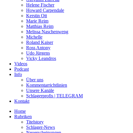
Helene Fischer
Howard Carpendale
Kerstin Ott
Marie Reim
Matthias Reim
Melissa Naschenweng
Michelle
Roland Kaiser
Ross Antony
Udo Jürgens
Vicky Leandros
Videos
Podcast
Info
Über uns
Kommentarrichtlinien
Unsere Kanäle
Schlagerprofis | TELEGRAM
Kontakt
Home
Rubriken
Titelstory
Schlager-News
Neuerscheinungen