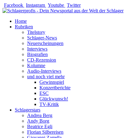
Zum
Facebook
Instagram
Youtube
Twitter
Inhalt
springen
Home
Rubriken
Titelstory
Schlager-News
Neuerscheinungen
Interviews
Biografien
CD-Rezension
Kolumne
Audio-Interviews
und noch viel mehr
Gewinnspiel
Konzertberichte
ESC
Glückwunsch!
TV-Kritik
Schlagerstars
Andrea Berg
Andy Borg
Beatrice Egli
Florian Silbereisen
Giovanni Zarrella