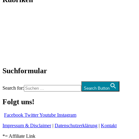
Titelstory
SchlagerNews
Neuerscheinungen
Interviews
Biographien
CD-Rezension
Kolumne
Audio-Interviews
und mehr…
Suchformular
Search for:
Search Button
Folgt uns!
Facebook
Twitter
Youtube
Instagram
Impressum & Disclaimer
|
Datenschutzerklärung
|
Kontakt
*= Affiliate Link