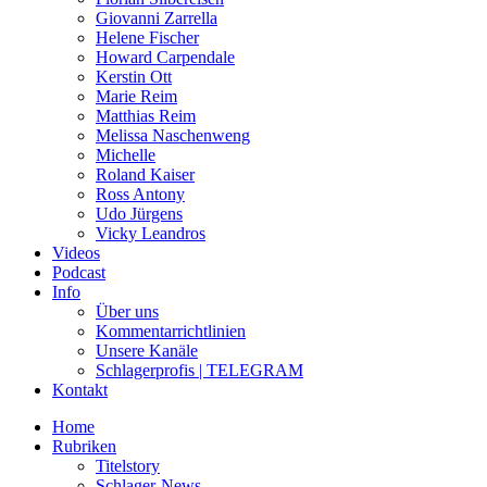
Giovanni Zarrella
Helene Fischer
Howard Carpendale
Kerstin Ott
Marie Reim
Matthias Reim
Melissa Naschenweng
Michelle
Roland Kaiser
Ross Antony
Udo Jürgens
Vicky Leandros
Videos
Podcast
Info
Über uns
Kommentarrichtlinien
Unsere Kanäle
Schlagerprofis | TELEGRAM
Kontakt
Home
Rubriken
Titelstory
Schlager-News