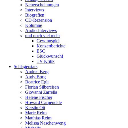
Neuerscheinungen
Interviews
Biografien
CD-Rezension
Kolumne
Audio-Interviews
und noch viel mehr
Gewinnspiel
Konzertberichte
ESC
Glückwunsch!
TV-Kritik
Schlagerstars
Andrea Berg
Andy Borg
Beatrice Egli
Florian Silbereisen
Giovanni Zarrella
Helene Fischer
Howard Carpendale
Kerstin Ott
Marie Reim
Matthias Reim
Melissa Naschenweng