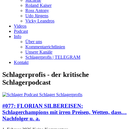
Michelle
Roland Kaiser
Ross Antony
Udo Jürgens
Vicky Leandros
Videos
Podcast
Info
Über uns
Kommentarrichtlinien
Unsere Kanäle
Schlagerprofis | TELEGRAM
Kontakt
Schlagerprofis - der kritische
Schlagerpodcast
#077: FLORIAN SILBEREISEN:
Schlagerchampions mit irren Preisen, Wetten, dass…
Nachfolger u. a.