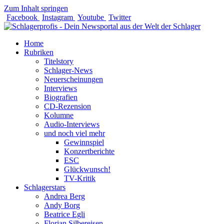
Zum Inhalt springen
Facebook
Instagram
Youtube
Twitter
Home
Rubriken
Titelstory
Schlager-News
Neuerscheinungen
Interviews
Biografien
CD-Rezension
Kolumne
Audio-Interviews
und noch viel mehr
Gewinnspiel
Konzertberichte
ESC
Glückwunsch!
TV-Kritik
Schlagerstars
Andrea Berg
Andy Borg
Beatrice Egli
Florian Silbereisen