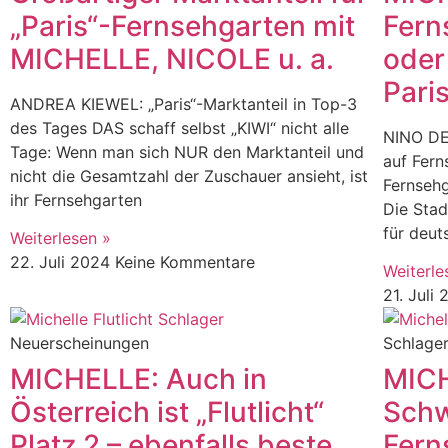
„Paris“-Fernsehgarten mit
Fern
MICHELLE, NICOLE u. a.
oder
Paris
ANDREA KIEWEL: „Paris“-Marktanteil in Top-3
des Tages DAS schaff selbst „KIWI“ nicht alle
NINO DE
Tage: Wenn man sich NUR den Marktanteil und
auf Fern
nicht die Gesamtzahl der Zuschauer ansieht, ist
Fernsehg
ihr Fernsehgarten
Die Stad
für deut
Weiterlesen »
22. Juli 2024
Keine Kommentare
Weiterle
21. Juli
Neuerscheinungen
Schlage
MICHELLE: Auch in
MICH
Österreich ist „Flutlicht“
Schw
Platz 2 – ebenfalls beste
Fern