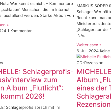
 Netz Wer kennt es nicht – Kommentare
MARKUS SÖDER üb
 „schlauen“ Menschen, die im Internet
Schlager Wer hätt
l ausfallend werden. Starke Aktion von
Recht kann man a
Ministerpräsiden
sen »
„Schlagerstar der
2024
1 Kommentar
INAs
Weiterlesen »
6. Juli 2024
Keine
ws
CD-Rezension
ELLE: Schlagerprofis-
MICHELLE: 
usivinterview zum
Album „Flut
n Album „Flutlicht“:
eines der
 kommt 2026!
Schlageral
Rezension
: Schlagerprofis sprach mit ihr