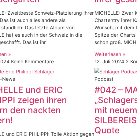
E: Zweitbeste Schweiz-Platzierung ihrer
MICHELLE: Zwar k
 Das ist auch alles andere als
Chartentry ihrer 
rständlich: Das letzte Album von
Wunsch, mit dem l
 hat es auch in der Schweiz in die
Spitze der Charts
eschafft. Das ist ihr
schon groß. MIC
sen »
Weiterlesen »
 2024
Keine Kommentare
12. Juli 2024
2 Ko
r-News
Podcast
ELLE und ERIC
#042 – M
IPPI zeigen ihren
„Schlager
rn den nackten
mit neuem
ern!
SILBEREIS
Quote
E und ERIC PHILIPPI: Tolle Aktion gegen