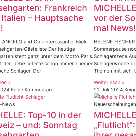
sehgarten: Frankreich
MICHELLE
 Italien – Hauptsache
vor der S
!
mal News!
 ANGELO und Co.: Interessanter Blick
HELENE FISCHER u
sehgarten-Gästeliste Der heutige
Sommerpause noch
arten steht ganz unter dem Motto Paris.
Schlagerszene Au
t der Liebe lieferte schon immer Themen
Schlagerwoche br
sche Schlager. Der
Themen mit sich. 
sen »
Weiterlesen »
 2024
Keine Kommentare
21. Juli 2024
Kein
r-News
Neuerscheinungen
ELLE: Top-10 in der
MICHELLE: 
eiz – und: Sonntag
„Flutlicht“
sehgarten
ihrer gesa