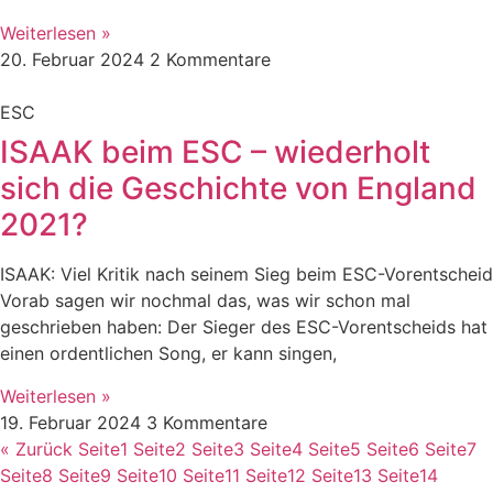
Weiterlesen »
20. Februar 2024
2 Kommentare
ESC
ISAAK beim ESC – wiederholt
sich die Geschichte von England
2021?
ISAAK: Viel Kritik nach seinem Sieg beim ESC-Vorentscheid
Vorab sagen wir nochmal das, was wir schon mal
geschrieben haben: Der Sieger des ESC-Vorentscheids hat
einen ordentlichen Song, er kann singen,
Weiterlesen »
19. Februar 2024
3 Kommentare
« Zurück
Seite
1
Seite
2
Seite
3
Seite
4
Seite
5
Seite
6
Seite
7
Seite
8
Seite
9
Seite
10
Seite
11
Seite
12
Seite
13
Seite
14