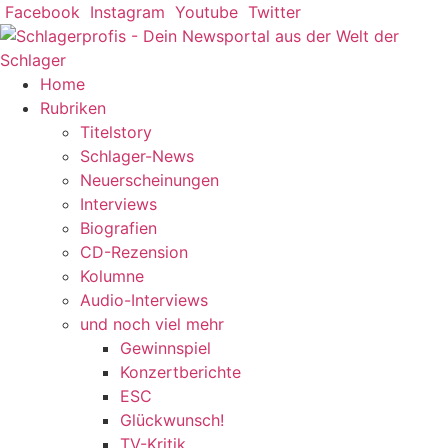
Zum
Facebook
Instagram
Youtube
Twitter
Inhalt
springen
Home
Rubriken
Titelstory
Schlager-News
Neuerscheinungen
Interviews
Biografien
CD-Rezension
Kolumne
Audio-Interviews
und noch viel mehr
Gewinnspiel
Konzertberichte
ESC
Glückwunsch!
TV-Kritik