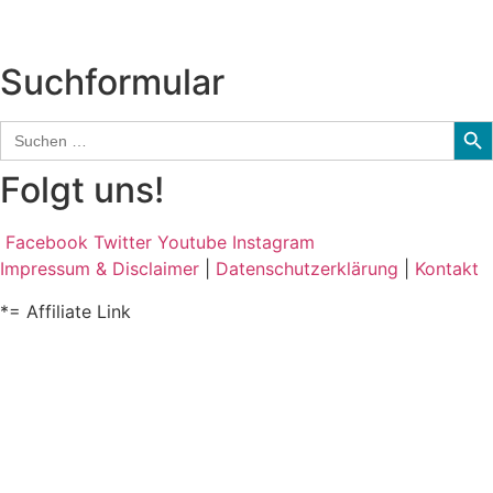
Audio-Interviews
und mehr…
Suchformular
Sear
Search
for:
Folgt uns!
Facebook
Twitter
Youtube
Instagram
Impressum & Disclaimer
|
Datenschutzerklärung
|
Kontakt
*= Affiliate Link