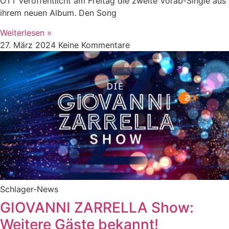
OTT veröffentlicht am Freitag die zweite Vorab-Single aus
ihrem neuen Album. Den Song
Weiterlesen »
27. März 2024
Keine Kommentare
Schlager-News
GIOVANNI ZARRELLA Show:
Weitere Gäste bekannt!