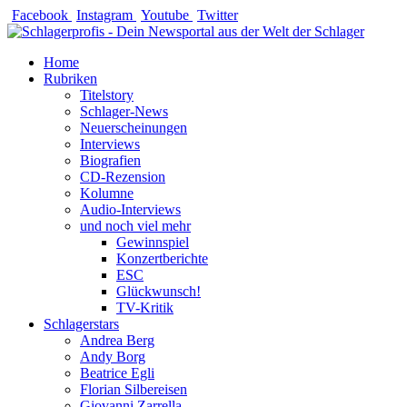
Zum
Facebook
Instagram
Youtube
Twitter
Inhalt
springen
Home
Rubriken
Titelstory
Schlager-News
Neuerscheinungen
Interviews
Biografien
CD-Rezension
Kolumne
Audio-Interviews
und noch viel mehr
Gewinnspiel
Konzertberichte
ESC
Glückwunsch!
TV-Kritik
Schlagerstars
Andrea Berg
Andy Borg
Beatrice Egli
Florian Silbereisen
Giovanni Zarrella