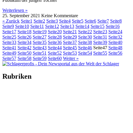
Publikum der jungen Tochter
Weiterlesen »
25. September 2021
Keine Kommentare
« Zurück
Seite
1
Seite
2
Seite
3
Seite
4
Seite
5
Seite
6
Seite
7
Seite
8
Seite
9
Seite
10
Seite
11
Seite
12
Seite
13
Seite
14
Seite
15
Seite
16
Seite
17
Seite
18
Seite
19
Seite
20
Seite
21
Seite
22
Seite
23
Seite
24
Seite
25
Seite
26
Seite
27
Seite
28
Seite
29
Seite
30
Seite
31
Seite
32
Seite
33
Seite
34
Seite
35
Seite
36
Seite
37
Seite
38
Seite
39
Seite
40
Seite
41
Seite
42
Seite
43
Seite
44
Seite
45
Seite
46
Seite
47
Seite
48
Seite
49
Seite
50
Seite
51
Seite
52
Seite
53
Seite
54
Seite
55
Seite
56
Seite
57
Seite
58
Seite
59
Seite
60
Weiter »
Rubriken
Titelstory
SchlagerNews
Neuerscheinungen
Interviews
Biographien
CD-Rezension
Kolumne
Audio-Interviews
und mehr…