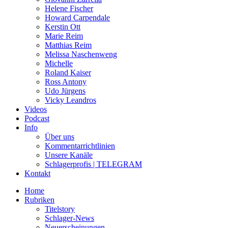
Helene Fischer
Howard Carpendale
Kerstin Ott
Marie Reim
Matthias Reim
Melissa Naschenweng
Michelle
Roland Kaiser
Ross Antony
Udo Jürgens
Vicky Leandros
Videos
Podcast
Info
Über uns
Kommentarrichtlinien
Unsere Kanäle
Schlagerprofis | TELEGRAM
Kontakt
Home
Rubriken
Titelstory
Schlager-News
Neuerscheinungen