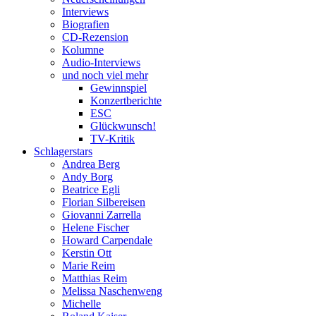
Interviews
Biografien
CD-Rezension
Kolumne
Audio-Interviews
und noch viel mehr
Gewinnspiel
Konzertberichte
ESC
Glückwunsch!
TV-Kritik
Schlagerstars
Andrea Berg
Andy Borg
Beatrice Egli
Florian Silbereisen
Giovanni Zarrella
Helene Fischer
Howard Carpendale
Kerstin Ott
Marie Reim
Matthias Reim
Melissa Naschenweng
Michelle