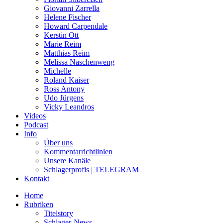
Giovanni Zarrella
Helene Fischer
Howard Carpendale
Kerstin Ott
Marie Reim
Matthias Reim
Melissa Naschenweng
Michelle
Roland Kaiser
Ross Antony
Udo Jürgens
Vicky Leandros
Videos
Podcast
Info
Über uns
Kommentarrichtlinien
Unsere Kanäle
Schlagerprofis | TELEGRAM
Kontakt
Home
Rubriken
Titelstory
Schlager-News