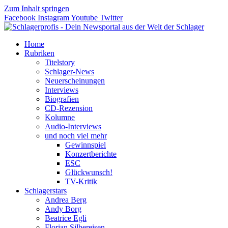
Zum Inhalt springen
Facebook
Instagram
Youtube
Twitter
Home
Rubriken
Titelstory
Schlager-News
Neuerscheinungen
Interviews
Biografien
CD-Rezension
Kolumne
Audio-Interviews
und noch viel mehr
Gewinnspiel
Konzertberichte
ESC
Glückwunsch!
TV-Kritik
Schlagerstars
Andrea Berg
Andy Borg
Beatrice Egli
Florian Silbereisen