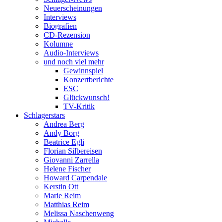
Neuerscheinungen
Interviews
Biografien
CD-Rezension
Kolumne
Audio-Interviews
und noch viel mehr
Gewinnspiel
Konzertberichte
ESC
Glückwunsch!
TV-Kritik
Schlagerstars
Andrea Berg
Andy Borg
Beatrice Egli
Florian Silbereisen
Giovanni Zarrella
Helene Fischer
Howard Carpendale
Kerstin Ott
Marie Reim
Matthias Reim
Melissa Naschenweng