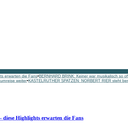
s erwarten die Fans
•
BERNHARD BRINK: Keiner war musikalisch so oft 
aumreise weiter
•
KASTELRUTHER SPATZEN: NORBERT RIER steht bereit
iese Highlights erwarten die Fans