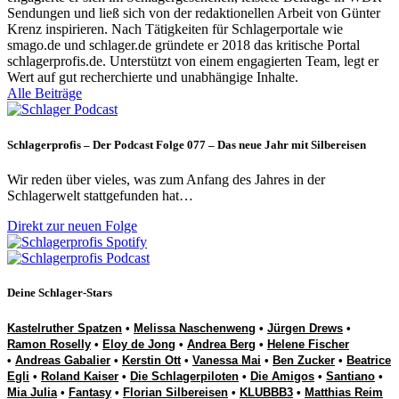
Sendungen und ließ sich von der redaktionellen Arbeit von Günter
Krenz inspirieren. Nach Tätigkeiten für Schlagerportale wie
smago.de und schlager.de gründete er 2018 das kritische Portal
schlagerprofis.de. Unterstützt von einem engagierten Team, legt er
Wert auf gut recherchierte und unabhängige Inhalte.
Alle Beiträge
Schlagerprofis – Der Podcast Folge 077 – Das neue Jahr mit Silbereisen
Wir reden über vieles, was zum Anfang des Jahres in der
Schlagerwelt stattgefunden hat…
Direkt zur neuen Folge
Deine Schlager-Stars
Kastelruther Spatzen
•
Melissa Naschenweng
•
Jürgen Drews
•
Ramon Roselly
•
Eloy de Jong
•
Andrea Berg
•
Helene Fischer
•
Andreas Gabalier
•
Kerstin Ott
•
Vanessa Mai
•
Ben Zucker
•
Beatrice
Egli
•
Roland Kaiser
•
Die Schlagerpiloten
•
Die Amigos
•
Santiano
•
Mia Julia
•
Fantasy
•
Florian Silbereisen
•
KLUBBB3
•
Matthias Reim