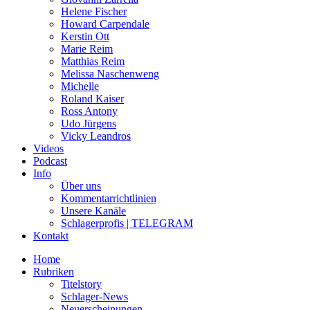
Helene Fischer
Howard Carpendale
Kerstin Ott
Marie Reim
Matthias Reim
Melissa Naschenweng
Michelle
Roland Kaiser
Ross Antony
Udo Jürgens
Vicky Leandros
Videos
Podcast
Info
Über uns
Kommentarrichtlinien
Unsere Kanäle
Schlagerprofis | TELEGRAM
Kontakt
Home
Rubriken
Titelstory
Schlager-News
Neuerscheinungen