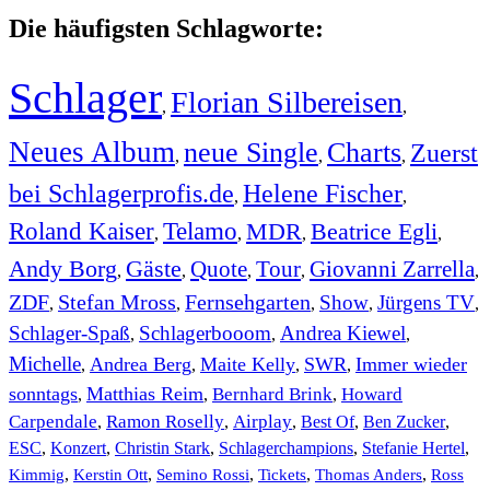
Die häufigsten Schlagworte:
Schlager
Florian Silbereisen
,
,
Neues Album
neue Single
Charts
Zuerst
,
,
,
bei Schlagerprofis.de
Helene Fischer
,
,
Roland Kaiser
Telamo
MDR
Beatrice Egli
,
,
,
,
Andy Borg
Gäste
Quote
Tour
Giovanni Zarrella
,
,
,
,
,
ZDF
Stefan Mross
Fernsehgarten
Show
Jürgens TV
,
,
,
,
,
Schlager-Spaß
Schlagerbooom
Andrea Kiewel
,
,
,
Michelle
Andrea Berg
Maite Kelly
SWR
Immer wieder
,
,
,
,
sonntags
Matthias Reim
Bernhard Brink
Howard
,
,
,
Carpendale
Ramon Roselly
Airplay
Best Of
Ben Zucker
,
,
,
,
,
ESC
,
Konzert
,
Christin Stark
,
Schlagerchampions
,
Stefanie Hertel
,
Kimmig
,
Kerstin Ott
,
,
,
,
Semino Rossi
Tickets
Thomas Anders
Ross