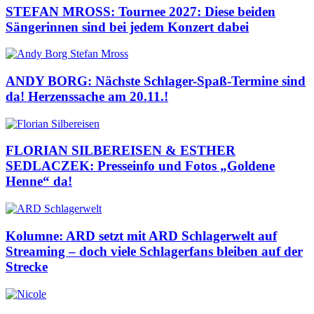
STEFAN MROSS: Tournee 2027: Diese beiden
Sängerinnen sind bei jedem Konzert dabei
ANDY BORG: Nächste Schlager-Spaß-Termine sind
da! Herzenssache am 20.11.!
FLORIAN SILBEREISEN & ESTHER
SEDLACZEK: Presseinfo und Fotos „Goldene
Henne“ da!
Kolumne: ARD setzt mit ARD Schlagerwelt auf
Streaming – doch viele Schlagerfans bleiben auf der
Strecke