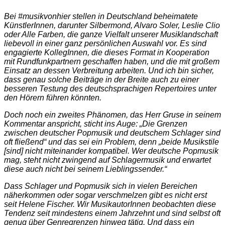
Bei #musikvonhier stellen in Deutschland beheimatete
KünstlerInnen, darunter Silbermond, Alvaro Soler, Leslie Clio
oder Alle Farben, die ganze Vielfalt unserer Musiklandschaft
liebevoll in einer ganz persönlichen Auswahl vor. Es sind
engagierte KollegInnen, die dieses Format in Kooperation
mit Rundfunkpartnern geschaffen haben, und die mit großem
Einsatz an dessen Verbreitung arbeiten. Und ich bin sicher,
dass genau solche Beiträge in der Breite auch zu einer
besseren Testung des deutschsprachigen Repertoires unter
den Hörern führen könnten.
Doch noch ein zweites Phänomen, das Herr Gruse in seinem
Kommentar anspricht, sticht ins Auge: „Die Grenzen
zwischen deutscher Popmusik und deutschem Schlager sind
oft fließend“ und das sei ein Problem, denn „beide Musikstile
[sind] nicht miteinander kompatibel. Wer deutsche Popmusik
mag, steht nicht zwingend auf Schlagermusik und erwartet
diese auch nicht bei seinem Lieblingssender.“
Dass Schlager und Popmusik sich in vielen Bereichen
näherkommen oder sogar verschmelzen gibt es nicht erst
seit Helene Fischer. Wir MusikautorInnen beobachten diese
Tendenz seit mindestens einem Jahrzehnt und sind selbst oft
genug über Genregrenzen hinweg tätig. Und dass ein