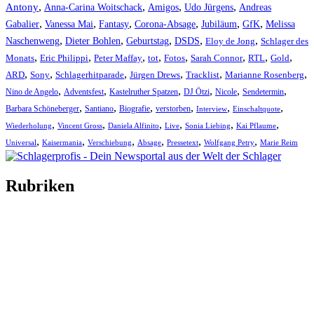
,
,
,
,
Antony
Anna-Carina Woitschack
Amigos
Udo Jürgens
Andreas
,
,
,
,
,
,
Gabalier
Vanessa Mai
Fantasy
Corona-Absage
Jubiläum
GfK
Melissa
,
,
,
,
,
Naschenweng
Dieter Bohlen
Geburtstag
DSDS
Eloy de Jong
Schlager des
,
,
,
,
,
,
,
,
Monats
Eric Philippi
Peter Maffay
tot
Fotos
Sarah Connor
RTL
Gold
,
,
,
,
,
,
ARD
Sony
Schlagerhitparade
Jürgen Drews
Tracklist
Marianne Rosenberg
,
,
,
,
,
,
Nino de Angelo
Adventsfest
Kastelruther Spatzen
DJ Ötzi
Nicole
Sendetermin
,
,
,
,
,
,
Barbara Schöneberger
Santiano
Biografie
verstorben
Interview
Einschaltquote
,
,
,
,
,
,
Wiederholung
Vincent Gross
Daniela Alfinito
Live
Sonia Liebing
Kai Pflaume
,
,
,
,
,
,
Universal
Kaisermania
Verschiebung
Absage
Pressetext
Wolfgang Petry
Marie Reim
Rubriken
Titelstory
SchlagerNews
Neuerscheinungen
Interviews
Biographien
CD-Rezension
Kolumne
Audio-Interviews