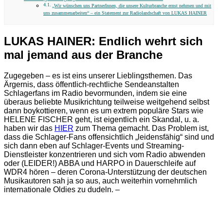
„Wir wünschen uns PartnerInnen, die unsere Kulturbranche ernst nehmen und mit
uns zusammenarbeiten“ – ein Statement zur Radiolandschaft von LUKAS HAINER
LUKAS HAINER: Endlich wehrt sich
mal jemand aus der Branche
Zugegeben – es ist eins unserer Lieblingsthemen. Das
Ärgernis, dass öffentlich-rechtliche Sendeanstalten
Schlagerfans im Radio bevormunden, indem sie eine
überaus beliebte Musikrichtung teilweise weitgehend selbst
dann boykottieren, wenn es um extrem populäre Stars wie
HELENE FISCHER geht, ist eigentlich ein Skandal, u. a.
haben wir das
HIER
zum Thema gemacht. Das Problem ist,
dass die Schlager-Fans offensichtlich „leidensfähig“ sind und
sich dann eben auf Schlager-Events und Streaming-
Dienstleister konzentrieren und sich vom Radio abwenden
oder (LEIDER!) ABBA und HARPO in Dauerschleife auf
WDR4 hören – deren Corona-Unterstützung der deutschen
Musikautoren sah ja so aus, auch weiterhin vornehmlich
internationale Oldies zu dudeln. –