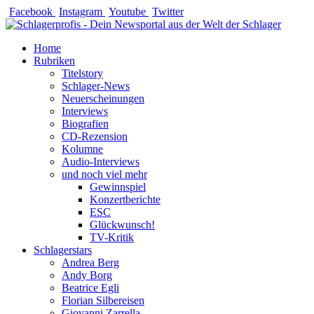
Zum
Facebook
Instagram
Youtube
Twitter
Inhalt
springen
Home
Rubriken
Titelstory
Schlager-News
Neuerscheinungen
Interviews
Biografien
CD-Rezension
Kolumne
Audio-Interviews
und noch viel mehr
Gewinnspiel
Konzertberichte
ESC
Glückwunsch!
TV-Kritik
Schlagerstars
Andrea Berg
Andy Borg
Beatrice Egli
Florian Silbereisen
Giovanni Zarrella