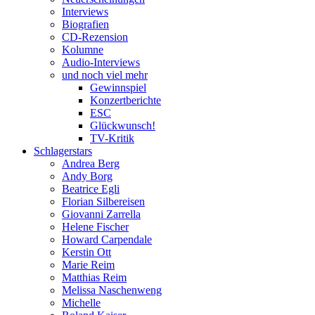
Interviews
Biografien
CD-Rezension
Kolumne
Audio-Interviews
und noch viel mehr
Gewinnspiel
Konzertberichte
ESC
Glückwunsch!
TV-Kritik
Schlagerstars
Andrea Berg
Andy Borg
Beatrice Egli
Florian Silbereisen
Giovanni Zarrella
Helene Fischer
Howard Carpendale
Kerstin Ott
Marie Reim
Matthias Reim
Melissa Naschenweng
Michelle