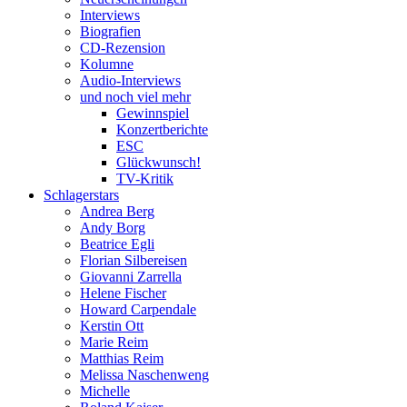
Interviews
Biografien
CD-Rezension
Kolumne
Audio-Interviews
und noch viel mehr
Gewinnspiel
Konzertberichte
ESC
Glückwunsch!
TV-Kritik
Schlagerstars
Andrea Berg
Andy Borg
Beatrice Egli
Florian Silbereisen
Giovanni Zarrella
Helene Fischer
Howard Carpendale
Kerstin Ott
Marie Reim
Matthias Reim
Melissa Naschenweng
Michelle