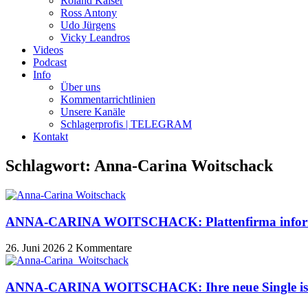
Roland Kaiser
Ross Antony
Udo Jürgens
Vicky Leandros
Videos
Podcast
Info
Über uns
Kommentarrichtlinien
Unsere Kanäle
Schlagerprofis | TELEGRAM
Kontakt
Schlagwort: Anna-Carina Woitschack
ANNA-CARINA WOITSCHACK: Plattenfirma informier
26. Juni 2026
2 Kommentare
ANNA-CARINA WOITSCHACK: Ihre neue Single ist 