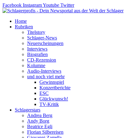
Zum
Facebook
Instagram
Youtube
Twitter
Inhalt
springen
Home
Rubriken
Titelstory
Schlager-News
Neuerscheinungen
Interviews
Biografien
CD-Rezension
Kolumne
Audio-Interviews
und noch viel mehr
Gewinnspiel
Konzertberichte
ESC
Glückwunsch!
TV-Kritik
Schlagerstars
Andrea Berg
Andy Borg
Beatrice Egli
Florian Silbereisen
Giovanni Zarrella