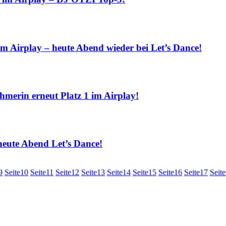
play – heute Abend wieder bei Let’s Dance!
in erneut Platz 1 im Airplay!
te Abend Let’s Dance!
9
Seite
10
Seite
11
Seite
12
Seite
13
Seite
14
Seite
15
Seite
16
Seite
17
Seite