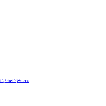
18
Seite
19
Weiter »