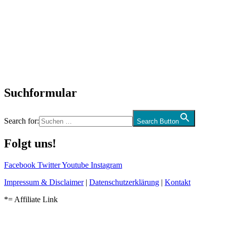
SchlagerNews
Neuerscheinungen
Interviews
Biographien
CD-Rezension
Kolumne
Audio-Interviews
und mehr…
Suchformular
Search for:
Search Button
Folgt uns!
Facebook
Twitter
Youtube
Instagram
Impressum & Disclaimer
|
Datenschutzerklärung
|
Kontakt
*= Affiliate Link