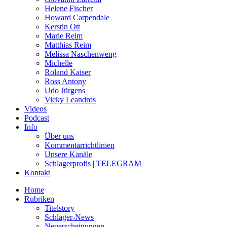
Helene Fischer
Howard Carpendale
Kerstin Ott
Marie Reim
Matthias Reim
Melissa Naschenweng
Michelle
Roland Kaiser
Ross Antony
Udo Jürgens
Vicky Leandros
Videos
Podcast
Info
Über uns
Kommentarrichtlinien
Unsere Kanäle
Schlagerprofis | TELEGRAM
Kontakt
Home
Rubriken
Titelstory
Schlager-News
Neuerscheinungen