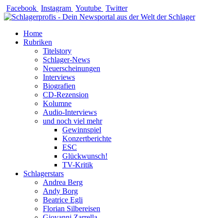
Zum
Facebook
Instagram
Youtube
Twitter
Inhalt
springen
Home
Rubriken
Titelstory
Schlager-News
Neuerscheinungen
Interviews
Biografien
CD-Rezension
Kolumne
Audio-Interviews
und noch viel mehr
Gewinnspiel
Konzertberichte
ESC
Glückwunsch!
TV-Kritik
Schlagerstars
Andrea Berg
Andy Borg
Beatrice Egli
Florian Silbereisen
Giovanni Zarrella