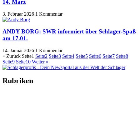
14. März
3. Februar 2026
1 Kommentar
ANDY BORG: SWR informiert über Schlager-Spaß
am 17.01.
14. Januar 2026
1 Kommentar
« Zurück
Seite
1
Seite
2
Seite
3
Seite
4
Seite
5
Seite
6
Seite
7
Seite
8
Seite
9
Seite
10
Weiter »
Rubriken
Titelstory
SchlagerNews
Neuerscheinungen
Interviews
Biographien
CD-Rezension
Kolumne
Audio-Interviews
und mehr…