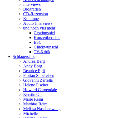
Interviews
Biografien
CD-Rezension
Kolumne
Audio-Interviews
und noch viel mehr
Gewinnspiel
Konzertberichte
ESC
Glückwunsch!
TV-Kritik
Schlagerstars
Andrea Berg
Andy Borg
Beatrice Egli
Florian Silbereisen
Giovanni Zarrella
Helene Fischer
Howard Carpendale
Kerstin Ott
Marie Reim
Matthias Reim
Melissa Naschenweng
Michelle