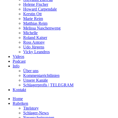
Helene Fischer
Howard Carpendale
Kerstin Ott
Marie Reim
Matthias Reim
Melissa Naschenweng
Michelle
Roland Kaiser
Ross Antony
Udo Jürgens
Vicky Leandros
Videos
Podcast
Info
Über uns
Kommentarrichtlinien
Unsere Kanäle
Schlagerprofis | TELEGRAM
Kontakt
Home
Rubriken
Titelstory
Schlager-News
Neuerscheinungen