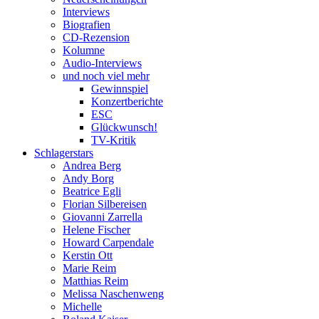
Interviews
Biografien
CD-Rezension
Kolumne
Audio-Interviews
und noch viel mehr
Gewinnspiel
Konzertberichte
ESC
Glückwunsch!
TV-Kritik
Schlagerstars
Andrea Berg
Andy Borg
Beatrice Egli
Florian Silbereisen
Giovanni Zarrella
Helene Fischer
Howard Carpendale
Kerstin Ott
Marie Reim
Matthias Reim
Melissa Naschenweng
Michelle