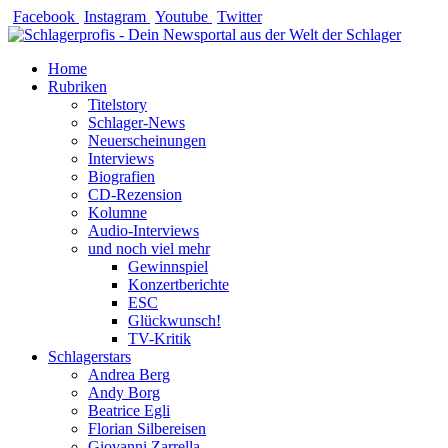
Zum
Facebook
Instagram
Youtube
Twitter
Inhalt
springen
Home
Rubriken
Titelstory
Schlager-News
Neuerscheinungen
Interviews
Biografien
CD-Rezension
Kolumne
Audio-Interviews
und noch viel mehr
Gewinnspiel
Konzertberichte
ESC
Glückwunsch!
TV-Kritik
Schlagerstars
Andrea Berg
Andy Borg
Beatrice Egli
Florian Silbereisen
Giovanni Zarrella