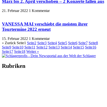
März bis 2. April verschoben – 2 Konzerte fallen aus
21. Februar 2022
1 Kommentar
VANESSA MAI verschiebt die meisten ihrer
Tourtermine 2022 erneut
15. Februar 2022
1 Kommentar
« Zurück
Seite
1
Seite
2
Seite
3
Seite
4
Seite
5
Seite
6
Seite
7
Seite
8
Seite
9
Seite
10
Seite
11
Seite
12
Seite
13
Seite
14
Seite
15
Seite
16
Seite
17
Seite
18
Weiter »
Rubriken
Titelstory
SchlagerNews
Neuerscheinungen
Interviews
Biographien
CD-Rezension
Kolumne
Audio-Interviews