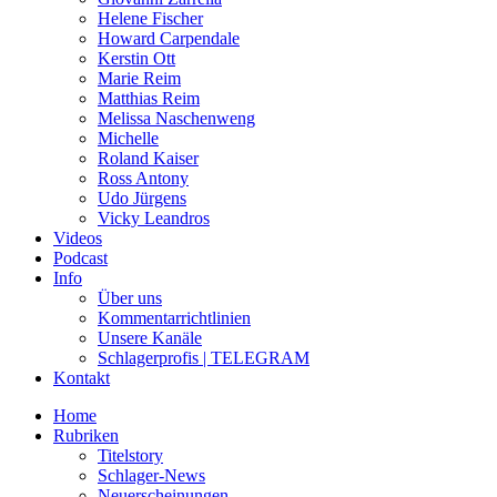
Helene Fischer
Howard Carpendale
Kerstin Ott
Marie Reim
Matthias Reim
Melissa Naschenweng
Michelle
Roland Kaiser
Ross Antony
Udo Jürgens
Vicky Leandros
Videos
Podcast
Info
Über uns
Kommentarrichtlinien
Unsere Kanäle
Schlagerprofis | TELEGRAM
Kontakt
Home
Rubriken
Titelstory
Schlager-News
Neuerscheinungen