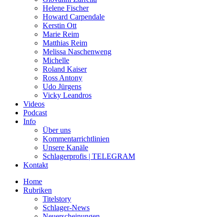
Helene Fischer
Howard Carpendale
Kerstin Ott
Marie Reim
Matthias Reim
Melissa Naschenweng
Michelle
Roland Kaiser
Ross Antony
Udo Jürgens
Vicky Leandros
Videos
Podcast
Info
Über uns
Kommentarrichtlinien
Unsere Kanäle
Schlagerprofis | TELEGRAM
Kontakt
Home
Rubriken
Titelstory
Schlager-News
Neuerscheinungen