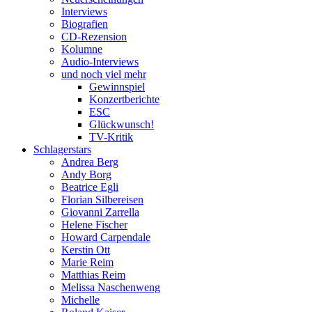
Interviews
Biografien
CD-Rezension
Kolumne
Audio-Interviews
und noch viel mehr
Gewinnspiel
Konzertberichte
ESC
Glückwunsch!
TV-Kritik
Schlagerstars
Andrea Berg
Andy Borg
Beatrice Egli
Florian Silbereisen
Giovanni Zarrella
Helene Fischer
Howard Carpendale
Kerstin Ott
Marie Reim
Matthias Reim
Melissa Naschenweng
Michelle