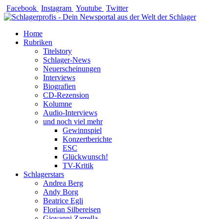
Zum
Facebook
Instagram
Youtube
Twitter
Inhalt
springen
Home
Rubriken
Titelstory
Schlager-News
Neuerscheinungen
Interviews
Biografien
CD-Rezension
Kolumne
Audio-Interviews
und noch viel mehr
Gewinnspiel
Konzertberichte
ESC
Glückwunsch!
TV-Kritik
Schlagerstars
Andrea Berg
Andy Borg
Beatrice Egli
Florian Silbereisen
Giovanni Zarrella