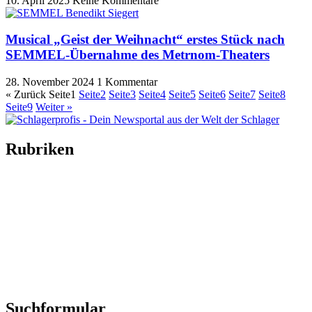
10. April 2025
Keine Kommentare
Musical „Geist der Weihnacht“ erstes Stück nach
SEMMEL-Übernahme des Metrnom-Theaters
28. November 2024
1 Kommentar
« Zurück
Seite
1
Seite
2
Seite
3
Seite
4
Seite
5
Seite
6
Seite
7
Seite
8
Seite
9
Weiter »
Rubriken
Titelstory
SchlagerNews
Neuerscheinungen
Interviews
Biographien
CD-Rezension
Kolumne
Audio-Interviews
und mehr…
Suchformular