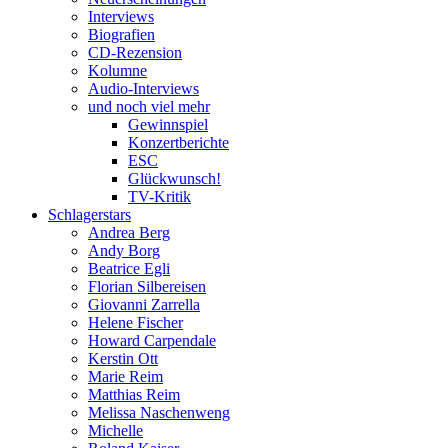
Interviews
Biografien
CD-Rezension
Kolumne
Audio-Interviews
und noch viel mehr
Gewinnspiel
Konzertberichte
ESC
Glückwunsch!
TV-Kritik
Schlagerstars
Andrea Berg
Andy Borg
Beatrice Egli
Florian Silbereisen
Giovanni Zarrella
Helene Fischer
Howard Carpendale
Kerstin Ott
Marie Reim
Matthias Reim
Melissa Naschenweng
Michelle