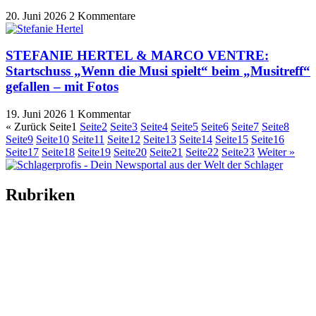
20. Juni 2026
2 Kommentare
STEFANIE HERTEL & MARCO VENTRE:
Startschuss „Wenn die Musi spielt“ beim „Musitreff“
gefallen – mit Fotos
19. Juni 2026
1 Kommentar
« Zurück
Seite
1
Seite
2
Seite
3
Seite
4
Seite
5
Seite
6
Seite
7
Seite
8
Seite
9
Seite
10
Seite
11
Seite
12
Seite
13
Seite
14
Seite
15
Seite
16
Seite
17
Seite
18
Seite
19
Seite
20
Seite
21
Seite
22
Seite
23
Weiter »
Rubriken
Titelstory
SchlagerNews
Neuerscheinungen
Interviews
Biographien
CD-Rezension
Kolumne
Audio-Interviews