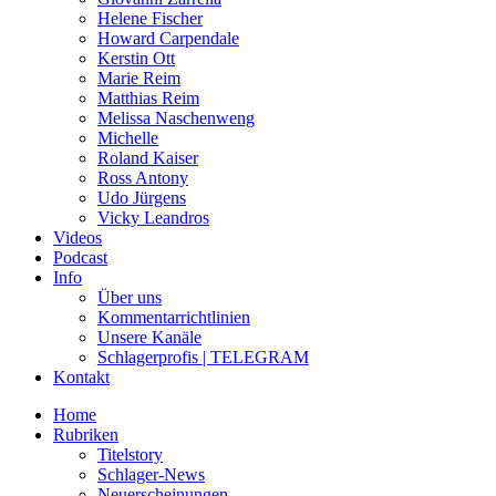
Helene Fischer
Howard Carpendale
Kerstin Ott
Marie Reim
Matthias Reim
Melissa Naschenweng
Michelle
Roland Kaiser
Ross Antony
Udo Jürgens
Vicky Leandros
Videos
Podcast
Info
Über uns
Kommentarrichtlinien
Unsere Kanäle
Schlagerprofis | TELEGRAM
Kontakt
Home
Rubriken
Titelstory
Schlager-News
Neuerscheinungen