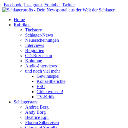
Zum
Facebook
Instagram
Youtube
Twitter
Inhalt
springen
Home
Rubriken
Titelstory
Schlager-News
Neuerscheinungen
Interviews
Biografien
CD-Rezension
Kolumne
Audio-Interviews
und noch viel mehr
Gewinnspiel
Konzertberichte
ESC
Glückwunsch!
TV-Kritik
Schlagerstars
Andrea Berg
Andy Borg
Beatrice Egli
Florian Silbereisen
Giovanni Zarrella