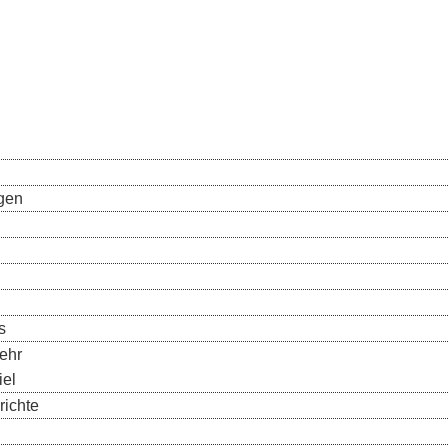
gen
s
ehr
el
richte