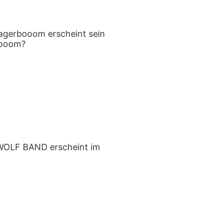
agerbooom erscheint sein
booom?
OLF BAND erscheint im