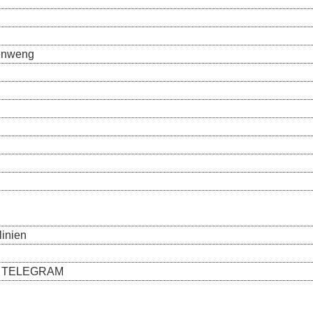
enweng
linien
s | TELEGRAM