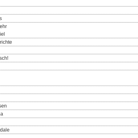
s
ehr
el
richte
sch!
isen
la
dale