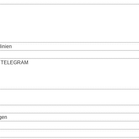
linien
s | TELEGRAM
gen