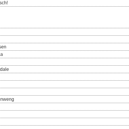
sch!
isen
la
dale
enweng