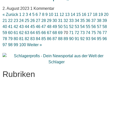
2. August 2023
1 Kommentar
« Zurück
1
2
3
4
5
6
7
8
9
10
11
12
13
14
15
16
17
18
19
20
21
22
23
24
25
26
27
28
29
30
31
32
33
34
35
36
37
38
39
40
41
42
43
44
45
46
47
48
49
50
51
52
53
54
55
56
57
58
59
60
61
62
63
64
65
66
67
68
69
70
71
72
73
74
75
76
77
78
79
80
81
82
83
84
85
86
87
88
89
90
91
92
93
94
95
96
97
98
99
100
Weiter »
Rubriken
Titelstory
SchlagerNews
Neuerscheinungen
Interviews
Biographien