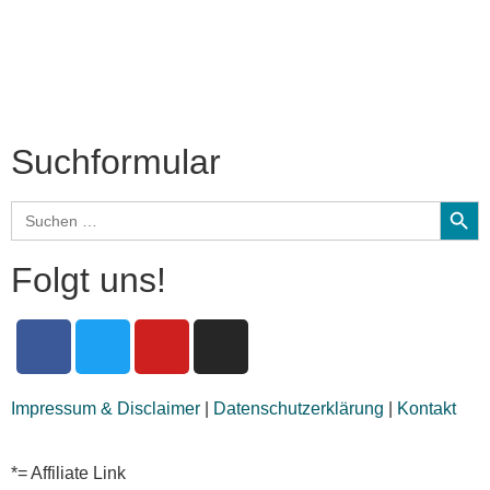
CD-Rezension
Kolumne
Audio-Interviews
und mehr…
Suchformular
Search
Search
for:
Folgt uns!
Impressum & Disclaimer
|
Datenschutzerklärung
|
Kontakt
*= Affiliate Link