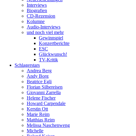
Interviews
Biografien
CD-Rezension
Kolumne
Audio-Interviews
und noch viel mehr
Gewinnspiel
Konzertberichte
ESC
Glückwunsch!
TV-Kritik
Schlagerstars
Andrea Berg
Andy Borg
Beatrice Egli
Florian Silbereisen
Giovanni Zarrella
Helene Fischer
Howard Carpendale
Kerstin Ott
Marie Reim
Matthias Reim
Melissa Naschenweng
Michelle