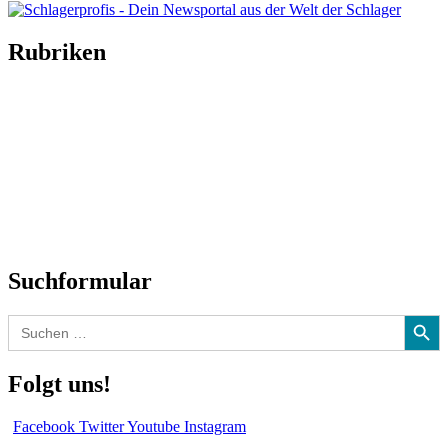
Rubriken
Titelstory
SchlagerNews
Neuerscheinungen
Interviews
Biographien
CD-Rezension
Kolumne
Audio-Interviews
und mehr…
Suchformular
Search Button
Search
for:
Folgt uns!
Facebook
Twitter
Youtube
Instagram