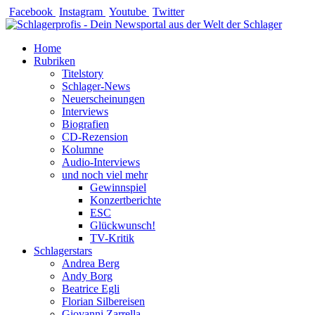
Zum
Facebook
Instagram
Youtube
Twitter
Inhalt
springen
Home
Rubriken
Titelstory
Schlager-News
Neuerscheinungen
Interviews
Biografien
CD-Rezension
Kolumne
Audio-Interviews
und noch viel mehr
Gewinnspiel
Konzertberichte
ESC
Glückwunsch!
TV-Kritik
Schlagerstars
Andrea Berg
Andy Borg
Beatrice Egli
Florian Silbereisen
Giovanni Zarrella