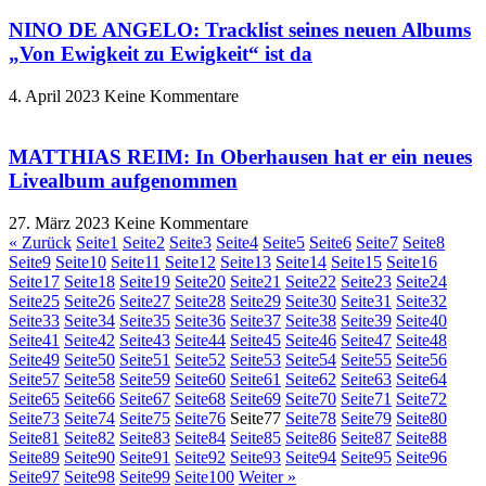
NINO DE ANGELO: Tracklist seines neuen Albums
„Von Ewigkeit zu Ewigkeit“ ist da
4. April 2023
Keine Kommentare
MATTHIAS REIM: In Oberhausen hat er ein neues
Livealbum aufgenommen
27. März 2023
Keine Kommentare
« Zurück
Seite
1
Seite
2
Seite
3
Seite
4
Seite
5
Seite
6
Seite
7
Seite
8
Seite
9
Seite
10
Seite
11
Seite
12
Seite
13
Seite
14
Seite
15
Seite
16
Seite
17
Seite
18
Seite
19
Seite
20
Seite
21
Seite
22
Seite
23
Seite
24
Seite
25
Seite
26
Seite
27
Seite
28
Seite
29
Seite
30
Seite
31
Seite
32
Seite
33
Seite
34
Seite
35
Seite
36
Seite
37
Seite
38
Seite
39
Seite
40
Seite
41
Seite
42
Seite
43
Seite
44
Seite
45
Seite
46
Seite
47
Seite
48
Seite
49
Seite
50
Seite
51
Seite
52
Seite
53
Seite
54
Seite
55
Seite
56
Seite
57
Seite
58
Seite
59
Seite
60
Seite
61
Seite
62
Seite
63
Seite
64
Seite
65
Seite
66
Seite
67
Seite
68
Seite
69
Seite
70
Seite
71
Seite
72
Seite
73
Seite
74
Seite
75
Seite
76
Seite
77
Seite
78
Seite
79
Seite
80
Seite
81
Seite
82
Seite
83
Seite
84
Seite
85
Seite
86
Seite
87
Seite
88
Seite
89
Seite
90
Seite
91
Seite
92
Seite
93
Seite
94
Seite
95
Seite
96
Seite
97
Seite
98
Seite
99
Seite
100
Weiter »