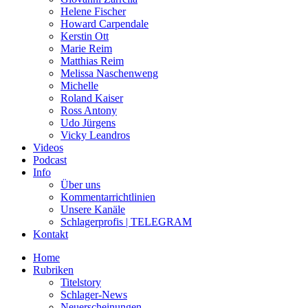
Helene Fischer
Howard Carpendale
Kerstin Ott
Marie Reim
Matthias Reim
Melissa Naschenweng
Michelle
Roland Kaiser
Ross Antony
Udo Jürgens
Vicky Leandros
Videos
Podcast
Info
Über uns
Kommentarrichtlinien
Unsere Kanäle
Schlagerprofis | TELEGRAM
Kontakt
Home
Rubriken
Titelstory
Schlager-News
Neuerscheinungen