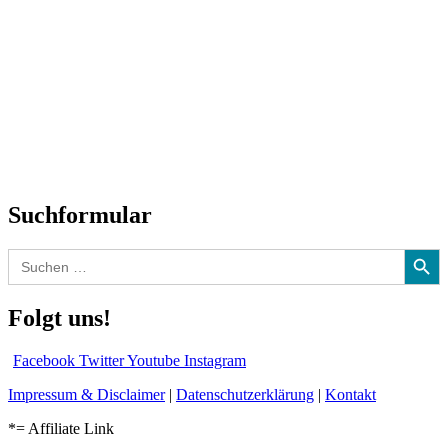
Titelstory
SchlagerNews
Neuerscheinungen
Interviews
Biographien
CD-Rezension
Kolumne
Audio-Interviews
und mehr…
Suchformular
Search Button
Search
for:
Folgt uns!
Facebook
Twitter
Youtube
Instagram
Impressum & Disclaimer
|
Datenschutzerklärung
|
Kontakt
*= Affiliate Link