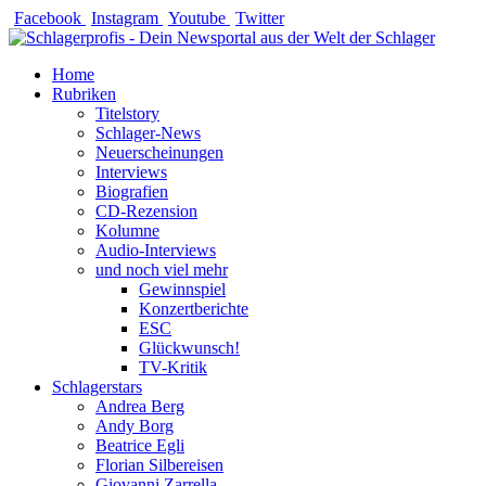
Zum
Facebook
Instagram
Youtube
Twitter
Inhalt
springen
Home
Rubriken
Titelstory
Schlager-News
Neuerscheinungen
Interviews
Biografien
CD-Rezension
Kolumne
Audio-Interviews
und noch viel mehr
Gewinnspiel
Konzertberichte
ESC
Glückwunsch!
TV-Kritik
Schlagerstars
Andrea Berg
Andy Borg
Beatrice Egli
Florian Silbereisen
Giovanni Zarrella