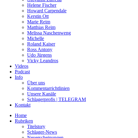
Helene Fischer
Howard Carpendale
Kerstin Ott
Marie Reim
Matthias Reim
Melissa Naschenweng
Michelle
Roland Kaiser
Ross Antony
Udo Jürgens
Vicky Leandros
Videos
Podcast
Info
Über uns
Kommentarrichtlinien
Unsere Kanäle
Schlagerprofis | TELEGRAM
Kontakt
Home
Rubriken
Titelstory
Schlager-News
Neuerscheinungen