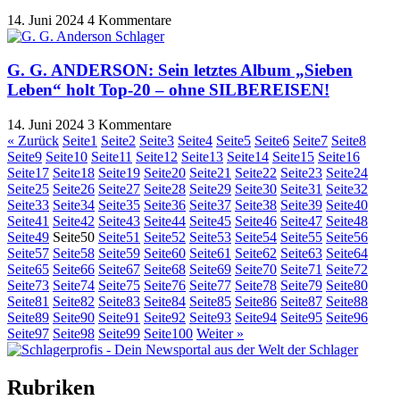
14. Juni 2024
4 Kommentare
G. G. ANDERSON: Sein letztes Album „Sieben
Leben“ holt Top-20 – ohne SILBEREISEN!
14. Juni 2024
3 Kommentare
« Zurück
Seite
1
Seite
2
Seite
3
Seite
4
Seite
5
Seite
6
Seite
7
Seite
8
Seite
9
Seite
10
Seite
11
Seite
12
Seite
13
Seite
14
Seite
15
Seite
16
Seite
17
Seite
18
Seite
19
Seite
20
Seite
21
Seite
22
Seite
23
Seite
24
Seite
25
Seite
26
Seite
27
Seite
28
Seite
29
Seite
30
Seite
31
Seite
32
Seite
33
Seite
34
Seite
35
Seite
36
Seite
37
Seite
38
Seite
39
Seite
40
Seite
41
Seite
42
Seite
43
Seite
44
Seite
45
Seite
46
Seite
47
Seite
48
Seite
49
Seite
50
Seite
51
Seite
52
Seite
53
Seite
54
Seite
55
Seite
56
Seite
57
Seite
58
Seite
59
Seite
60
Seite
61
Seite
62
Seite
63
Seite
64
Seite
65
Seite
66
Seite
67
Seite
68
Seite
69
Seite
70
Seite
71
Seite
72
Seite
73
Seite
74
Seite
75
Seite
76
Seite
77
Seite
78
Seite
79
Seite
80
Seite
81
Seite
82
Seite
83
Seite
84
Seite
85
Seite
86
Seite
87
Seite
88
Seite
89
Seite
90
Seite
91
Seite
92
Seite
93
Seite
94
Seite
95
Seite
96
Seite
97
Seite
98
Seite
99
Seite
100
Weiter »
Rubriken