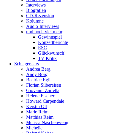
Interviews
Biografien
CD-Rezension
Kolumne
Audio-Interviews
und noch viel mehr
Gewinnspiel
Konzertberichte
ESC
Glückwunsch!
TV-Kritik
Schlagerstars
Andrea Berg
Andy Borg
Beatrice Egli
Florian Silbereisen
Giovanni Zarrella
Helene Fischer
Howard Carpendale
Kerstin Ott
Marie Reim
Matthias Reim
Melissa Naschenweng
Michelle