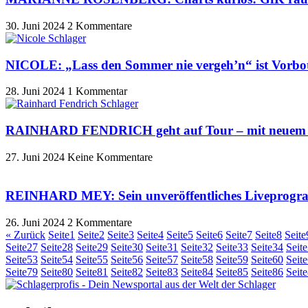
30. Juni 2024
2 Kommentare
NICOLE: „Lass den Sommer nie vergeh’n“ ist Vorbo
28. Juni 2024
1 Kommentar
RAINHARD FENDRICH geht auf Tour – mit neuem
27. Juni 2024
Keine Kommentare
REINHARD MEY: Sein unveröffentliches Liveprogramm
26. Juni 2024
2 Kommentare
« Zurück
Seite
1
Seite
2
Seite
3
Seite
4
Seite
5
Seite
6
Seite
7
Seite
8
Seite
Seite
27
Seite
28
Seite
29
Seite
30
Seite
31
Seite
32
Seite
33
Seite
34
Seite
Seite
53
Seite
54
Seite
55
Seite
56
Seite
57
Seite
58
Seite
59
Seite
60
Seite
Seite
79
Seite
80
Seite
81
Seite
82
Seite
83
Seite
84
Seite
85
Seite
86
Seite