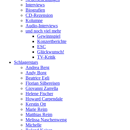
Interviews
Biografien
CD-Rezension
Kolumne
Audio-Interviews
und noch viel mehr
Gewinnspiel
Konzertberichte
ESC
Glückwunsch!
TV-Kritik
Schlagerstars
Andrea Berg
Andy Borg
Beatrice Egli
Florian Silbereisen
Giovanni Zarrella
Helene Fischer
Howard Carpendale
Kerstin Ott
Marie Reim
Matthias Reim
Melissa Naschenweng
Michelle