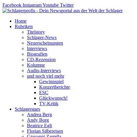
Zum
Facebook
Instagram
Youtube
Twitter
Inhalt
springen
Home
Rubriken
Titelstory
Schlager-News
Neuerscheinungen
Interviews
Biografien
CD-Rezension
Kolumne
Audio-Interviews
und noch viel mehr
Gewinnspiel
Konzertberichte
ESC
Glückwunsch!
TV-Kritik
Schlagerstars
Andrea Berg
Andy Borg
Beatrice Egli
Florian Silbereisen
Giovanni Zarrella