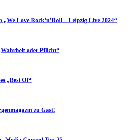
„We Love Rock’n’Roll – Leipzig Live 2024“
Wahrheit oder Pflicht“
s „Best Of“
rgenmagazin zu Gast!
 Media Control Top-25