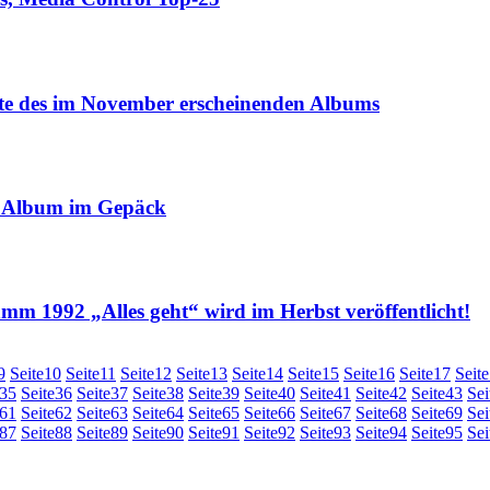
te des im November erscheinenden Albums
 Album im Gepäck
 1992 „Alles geht“ wird im Herbst veröffentlicht!
9
Seite
10
Seite
11
Seite
12
Seite
13
Seite
14
Seite
15
Seite
16
Seite
17
Seite
35
Seite
36
Seite
37
Seite
38
Seite
39
Seite
40
Seite
41
Seite
42
Seite
43
Sei
61
Seite
62
Seite
63
Seite
64
Seite
65
Seite
66
Seite
67
Seite
68
Seite
69
Sei
87
Seite
88
Seite
89
Seite
90
Seite
91
Seite
92
Seite
93
Seite
94
Seite
95
Sei