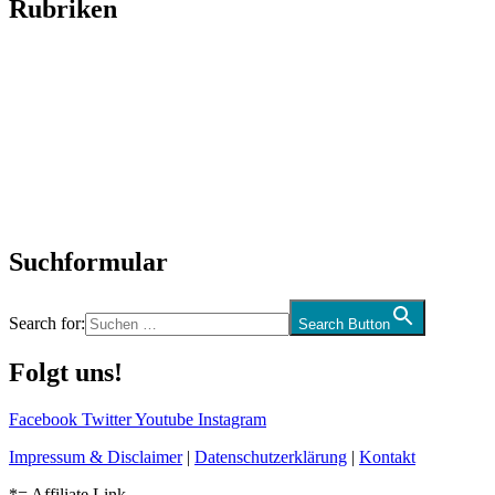
Rubriken
Titelstory
SchlagerNews
Neuerscheinungen
Interviews
Biographien
CD-Rezension
Kolumne
Audio-Interviews
und mehr…
Suchformular
Search for:
Search Button
Folgt uns!
Facebook
Twitter
Youtube
Instagram
Impressum & Disclaimer
|
Datenschutzerklärung
|
Kontakt
*= Affiliate Link