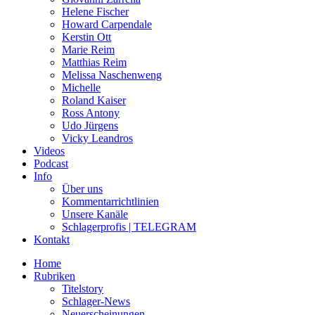
Helene Fischer
Howard Carpendale
Kerstin Ott
Marie Reim
Matthias Reim
Melissa Naschenweng
Michelle
Roland Kaiser
Ross Antony
Udo Jürgens
Vicky Leandros
Videos
Podcast
Info
Über uns
Kommentarrichtlinien
Unsere Kanäle
Schlagerprofis | TELEGRAM
Kontakt
Home
Rubriken
Titelstory
Schlager-News
Neuerscheinungen