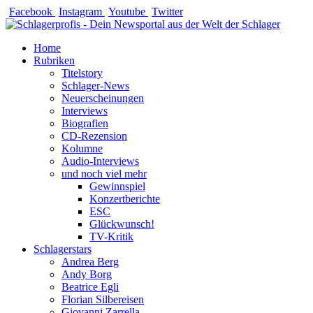
Zum
Facebook
Instagram
Youtube
Twitter
Inhalt
springen
Home
Rubriken
Titelstory
Schlager-News
Neuerscheinungen
Interviews
Biografien
CD-Rezension
Kolumne
Audio-Interviews
und noch viel mehr
Gewinnspiel
Konzertberichte
ESC
Glückwunsch!
TV-Kritik
Schlagerstars
Andrea Berg
Andy Borg
Beatrice Egli
Florian Silbereisen
Giovanni Zarrella