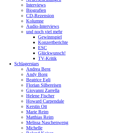
Interviews
Biografien
CD-Rezension
Kolumne
Audio-Interviews
und noch viel mehr
Gewinnspiel
Konzertberichte
ESC
Glückwunsch!
TV-Kritik
Schlagerstars
Andrea Berg
Andy Borg
Beatrice Egli
Florian Silbereisen
Giovanni Zarrella
Helene Fischer
Howard Carpendale
Kerstin Ott
Marie Reim
Matthias Reim
Melissa Naschenweng
Michelle