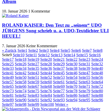
Album
10. Januar 2026
1 Kommentar
ROLAND KAISER: Den Text zu „seinem“ UDO
JÜRGENS Song schrieb u. a. UDO-Textdichter ULI
HEUEL!
7. Januar 2026
Keine Kommentare
« Zurück
Seite
1
Seite
2
Seite
3
Seite
4
Seite
5
Seite
6
Seite
7
Seite
8
Seite
9
Seite
10
Seite
11
Seite
12
Seite
13
Seite
14
Seite
15
Seite
16
Seite
17
Seite
18
Seite
19
Seite
20
Seite
21
Seite
22
Seite
23
Seite
24
Seite
25
Seite
26
Seite
27
Seite
28
Seite
29
Seite
30
Seite
31
Seite
32
Seite
33
Seite
34
Seite
35
Seite
36
Seite
37
Seite
38
Seite
39
Seite
40
Seite
41
Seite
42
Seite
43
Seite
44
Seite
45
Seite
46
Seite
47
Seite
48
Seite
49
Seite
50
Seite
51
Seite
52
Seite
53
Seite
54
Seite
55
Seite
56
Seite
57
Seite
58
Seite
59
Seite
60
Seite
61
Seite
62
Seite
63
Seite
64
Seite
65
Seite
66
Seite
67
Seite
68
Seite
69
Seite
70
Seite
71
Seite
72
Seite
73
Seite
74
Seite
75
Seite
76
Seite
77
Seite
78
Seite
79
Seite
80
Seite
81
Seite
82
Seite
83
Seite
84
Seite
85
Seite
86
Seite
87
Seite
88
Seite
89
Seite
90
Seite
91
Seite
92
Seite
93
Seite
94
Seite
95
Seite
96
Seite
97
Seite
98
Seite
99
Seite
100
Weiter »