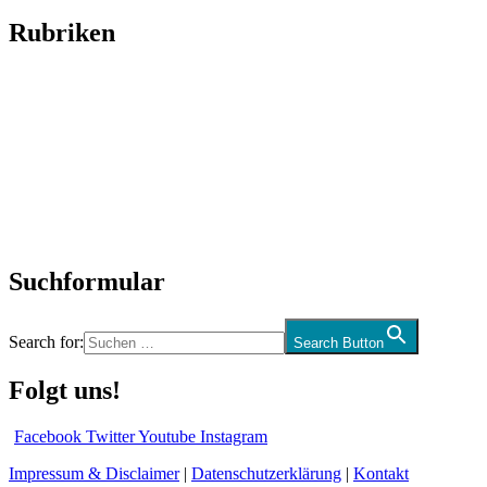
Rubriken
Titelstory
SchlagerNews
Neuerscheinungen
Interviews
Biographien
CD-Rezension
Kolumne
Audio-Interviews
und mehr…
Suchformular
Search for:
Search Button
Folgt uns!
Facebook
Twitter
Youtube
Instagram
Impressum & Disclaimer
|
Datenschutzerklärung
|
Kontakt