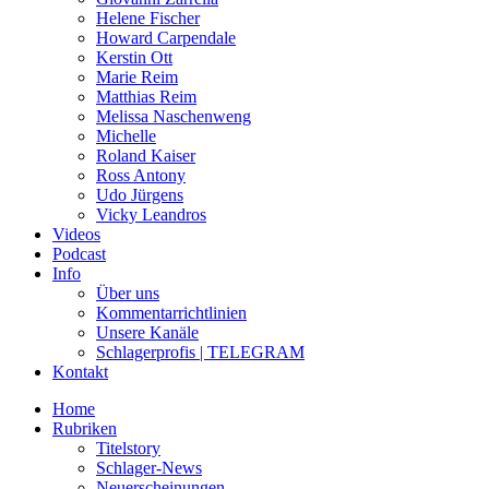
Helene Fischer
Howard Carpendale
Kerstin Ott
Marie Reim
Matthias Reim
Melissa Naschenweng
Michelle
Roland Kaiser
Ross Antony
Udo Jürgens
Vicky Leandros
Videos
Podcast
Info
Über uns
Kommentarrichtlinien
Unsere Kanäle
Schlagerprofis | TELEGRAM
Kontakt
Home
Rubriken
Titelstory
Schlager-News
Neuerscheinungen