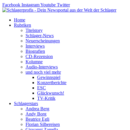
Zum
Facebook
Instagram
Youtube
Twitter
Inhalt
springen
Home
Rubriken
Titelstory
Schlager-News
Neuerscheinungen
Interviews
Biografien
CD-Rezension
Kolumne
Audio-Interviews
und noch viel mehr
Gewinnspiel
Konzertberichte
ESC
Glückwunsch!
TV-Kritik
Schlagerstars
Andrea Berg
Andy Borg
Beatrice Egli
Florian Silbereisen
Giovanni Zarrella