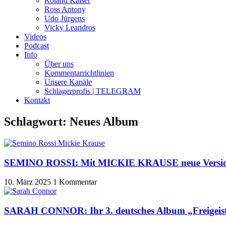
Roland Kaiser
Ross Antony
Udo Jürgens
Vicky Leandros
Videos
Podcast
Info
Über uns
Kommentarrichtlinien
Unsere Kanäle
Schlagerprofis | TELEGRAM
Kontakt
Schlagwort: Neues Album
SEMINO ROSSI: Mit MICKIE KRAUSE neue Version
10. März 2025
1 Kommentar
SARAH CONNOR: Ihr 3. deutsches Album „Freigeisti