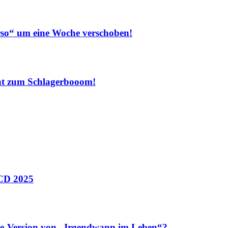
“ um eine Woche verschoben!
nt zum Schlagerbooom!
 CD 2025
e-Version von „Irgendwann im Leben“?