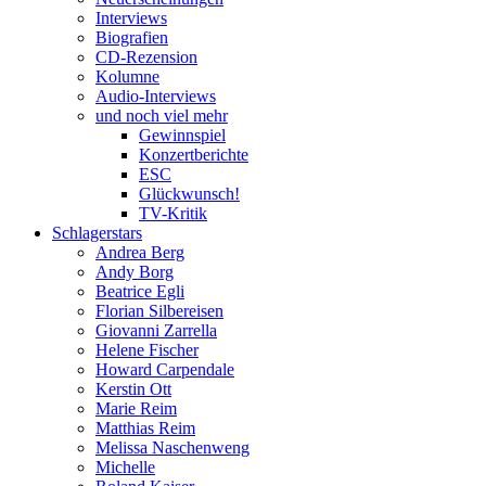
Interviews
Biografien
CD-Rezension
Kolumne
Audio-Interviews
und noch viel mehr
Gewinnspiel
Konzertberichte
ESC
Glückwunsch!
TV-Kritik
Schlagerstars
Andrea Berg
Andy Borg
Beatrice Egli
Florian Silbereisen
Giovanni Zarrella
Helene Fischer
Howard Carpendale
Kerstin Ott
Marie Reim
Matthias Reim
Melissa Naschenweng
Michelle