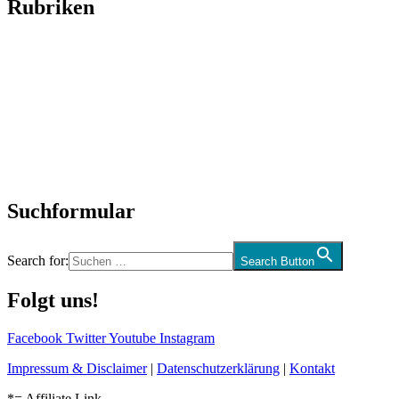
Rubriken
Titelstory
SchlagerNews
Neuerscheinungen
Interviews
Biographien
CD-Rezension
Kolumne
Audio-Interviews
und mehr…
Suchformular
Search for:
Search Button
Folgt uns!
Facebook
Twitter
Youtube
Instagram
Impressum & Disclaimer
|
Datenschutzerklärung
|
Kontakt
*= Affiliate Link