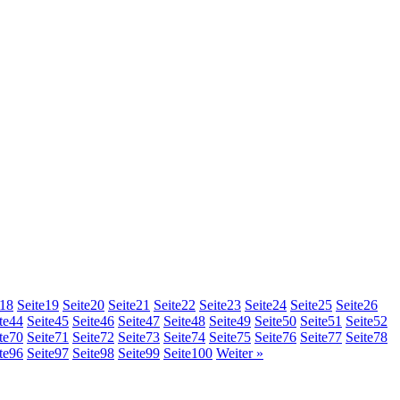
18
Seite
19
Seite
20
Seite
21
Seite
22
Seite
23
Seite
24
Seite
25
Seite
26
te
44
Seite
45
Seite
46
Seite
47
Seite
48
Seite
49
Seite
50
Seite
51
Seite
52
te
70
Seite
71
Seite
72
Seite
73
Seite
74
Seite
75
Seite
76
Seite
77
Seite
78
te
96
Seite
97
Seite
98
Seite
99
Seite
100
Weiter »