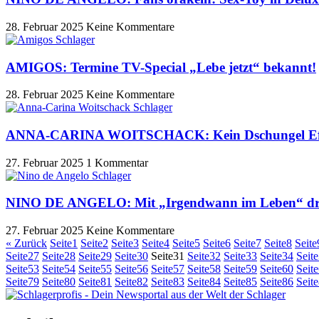
28. Februar 2025
Keine Kommentare
AMIGOS: Termine TV-Special „Lebe jetzt“ bekannt!
28. Februar 2025
Keine Kommentare
ANNA-CARINA WOITSCHACK: Kein Dschungel Eff
27. Februar 2025
1 Kommentar
NINO DE ANGELO: Mit „Irgendwann im Leben“ drit
27. Februar 2025
Keine Kommentare
« Zurück
Seite
1
Seite
2
Seite
3
Seite
4
Seite
5
Seite
6
Seite
7
Seite
8
Seite
Seite
27
Seite
28
Seite
29
Seite
30
Seite
31
Seite
32
Seite
33
Seite
34
Seite
Seite
53
Seite
54
Seite
55
Seite
56
Seite
57
Seite
58
Seite
59
Seite
60
Seite
Seite
79
Seite
80
Seite
81
Seite
82
Seite
83
Seite
84
Seite
85
Seite
86
Seite