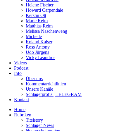
Helene Fischer
Howard Carpendale
Kerstin Ott
Marie Reim
Matthias Reim
Melissa Naschenweng
Michelle
Roland Kaiser
Ross Antony
Udo Jürgens
Vicky Leandros
Videos
Podcast
Info
Über uns
Kommentarrichtlinien
Unsere Kanäle
Schlagerprofis | TELEGRAM
Kontakt
Home
Rubriken
Titelstory
Schlager-News
Neuerscheinungen