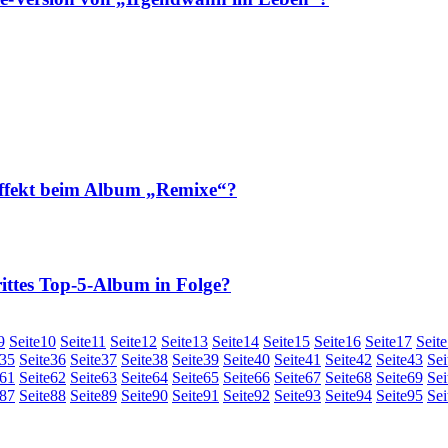
ekt beim Album „Remixe“?
tes Top-5-Album in Folge?
9
Seite
10
Seite
11
Seite
12
Seite
13
Seite
14
Seite
15
Seite
16
Seite
17
Seite
35
Seite
36
Seite
37
Seite
38
Seite
39
Seite
40
Seite
41
Seite
42
Seite
43
Sei
61
Seite
62
Seite
63
Seite
64
Seite
65
Seite
66
Seite
67
Seite
68
Seite
69
Sei
87
Seite
88
Seite
89
Seite
90
Seite
91
Seite
92
Seite
93
Seite
94
Seite
95
Sei