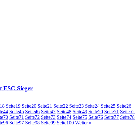
t ESC-Sieger
18
Seite
19
Seite
20
Seite
21
Seite
22
Seite
23
Seite
24
Seite
25
Seite
26
te
44
Seite
45
Seite
46
Seite
47
Seite
48
Seite
49
Seite
50
Seite
51
Seite
52
te
70
Seite
71
Seite
72
Seite
73
Seite
74
Seite
75
Seite
76
Seite
77
Seite
78
te
96
Seite
97
Seite
98
Seite
99
Seite
100
Weiter »