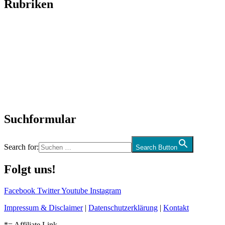
Rubriken
Titelstory
SchlagerNews
Neuerscheinungen
Interviews
Biographien
CD-Rezension
Kolumne
Audio-Interviews
und mehr…
Suchformular
Search for:
Search Button
Folgt uns!
Facebook
Twitter
Youtube
Instagram
Impressum & Disclaimer
|
Datenschutzerklärung
|
Kontakt
*= Affiliate Link