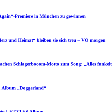
ain“-Premiere in München zu gewinnen
nd Heimat“ bleiben sie sich treu – VÖ morgen
hlagerbooom-Motto zum Song: „Alles funkelt, all
n Album „Doggerland“
sein LETZTES Album