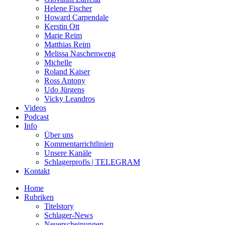
Helene Fischer
Howard Carpendale
Kerstin Ott
Marie Reim
Matthias Reim
Melissa Naschenweng
Michelle
Roland Kaiser
Ross Antony
Udo Jürgens
Vicky Leandros
Videos
Podcast
Info
Über uns
Kommentarrichtlinien
Unsere Kanäle
Schlagerprofis | TELEGRAM
Kontakt
Home
Rubriken
Titelstory
Schlager-News
Neuerscheinungen