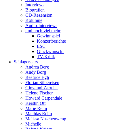
Interviews
Biografien
CD-Rezension
Kolumne
Audio-Interviews
und noch viel mehr
Gewinnspiel
Konzertberichte
ESC
Glückwunsch!
TV-Kritik
Schlagerstars
Andrea Berg
Andy Borg
Beatrice Egli
Florian Silbereisen
Giovanni Zarrella
Helene Fischer
Howard Carpendale
Kerstin Ott
Marie Reim
Matthias Reim
Melissa Naschenweng
Michelle