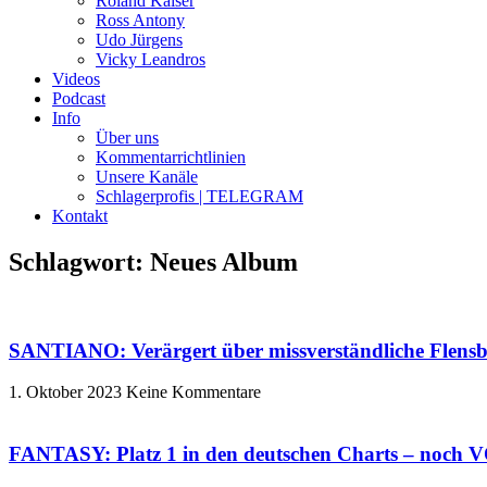
Roland Kaiser
Ross Antony
Udo Jürgens
Vicky Leandros
Videos
Podcast
Info
Über uns
Kommentarrichtlinien
Unsere Kanäle
Schlagerprofis | TELEGRAM
Kontakt
Schlagwort: Neues Album
SANTIANO: Verärgert über missverständliche Flensb
1. Oktober 2023
Keine Kommentare
FANTASY: Platz 1 in den deutschen Charts – noc