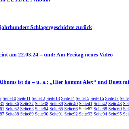
ljahrhundert Schlagergeschichte zurück
nt am 22.03.24 – und: Am Freitag neues Video
s ist da – u. a.: „Hier kommt Alex“ und Duett mi
9
Seite
10
Seite
11
Seite
12
Seite
13
Seite
14
Seite
15
Seite
16
Seite
17
Seite
35
Seite
36
Seite
37
Seite
38
Seite
39
Seite
40
Seite
41
Seite
42
Seite
43
Sei
61
Seite
62
Seite
63
Seite
64
Seite
65
Seite
66
Seite
67
Seite
68
Seite
69
Sei
87
Seite
88
Seite
89
Seite
90
Seite
91
Seite
92
Seite
93
Seite
94
Seite
95
Sei