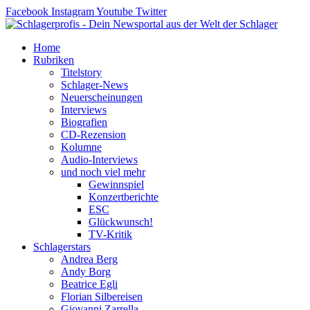
Zum
Facebook
Instagram
Youtube
Twitter
Inhalt
springen
Home
Rubriken
Titelstory
Schlager-News
Neuerscheinungen
Interviews
Biografien
CD-Rezension
Kolumne
Audio-Interviews
und noch viel mehr
Gewinnspiel
Konzertberichte
ESC
Glückwunsch!
TV-Kritik
Schlagerstars
Andrea Berg
Andy Borg
Beatrice Egli
Florian Silbereisen
Giovanni Zarrella