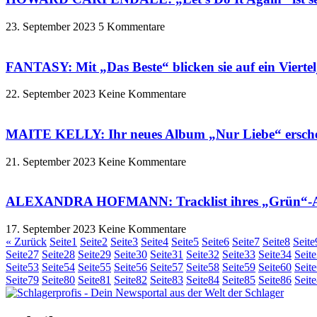
23. September 2023
5 Kommentare
FANTASY: Mit „Das Beste“ blicken sie auf ein Vierte
22. September 2023
Keine Kommentare
MAITE KELLY: Ihr neues Album „Nur Liebe“ erschei
21. September 2023
Keine Kommentare
ALEXANDRA HOFMANN: Tracklist ihres „Grün“-Album
17. September 2023
Keine Kommentare
« Zurück
Seite
1
Seite
2
Seite
3
Seite
4
Seite
5
Seite
6
Seite
7
Seite
8
Seite
Seite
27
Seite
28
Seite
29
Seite
30
Seite
31
Seite
32
Seite
33
Seite
34
Seite
Seite
53
Seite
54
Seite
55
Seite
56
Seite
57
Seite
58
Seite
59
Seite
60
Seite
Seite
79
Seite
80
Seite
81
Seite
82
Seite
83
Seite
84
Seite
85
Seite
86
Seite