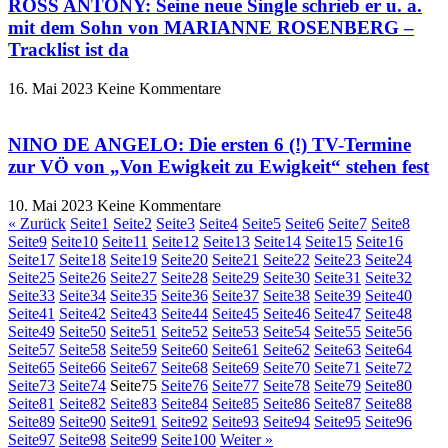
ROSS ANTONY: Seine neue Single schrieb er u. a.
mit dem Sohn von MARIANNE ROSENBERG –
Tracklist ist da
16. Mai 2023
Keine Kommentare
NINO DE ANGELO: Die ersten 6 (!) TV-Termine
zur VÖ von „Von Ewigkeit zu Ewigkeit“ stehen fest
10. Mai 2023
Keine Kommentare
« Zurück
Seite
1
Seite
2
Seite
3
Seite
4
Seite
5
Seite
6
Seite
7
Seite
8
Seite
9
Seite
10
Seite
11
Seite
12
Seite
13
Seite
14
Seite
15
Seite
16
Seite
17
Seite
18
Seite
19
Seite
20
Seite
21
Seite
22
Seite
23
Seite
24
Seite
25
Seite
26
Seite
27
Seite
28
Seite
29
Seite
30
Seite
31
Seite
32
Seite
33
Seite
34
Seite
35
Seite
36
Seite
37
Seite
38
Seite
39
Seite
40
Seite
41
Seite
42
Seite
43
Seite
44
Seite
45
Seite
46
Seite
47
Seite
48
Seite
49
Seite
50
Seite
51
Seite
52
Seite
53
Seite
54
Seite
55
Seite
56
Seite
57
Seite
58
Seite
59
Seite
60
Seite
61
Seite
62
Seite
63
Seite
64
Seite
65
Seite
66
Seite
67
Seite
68
Seite
69
Seite
70
Seite
71
Seite
72
Seite
73
Seite
74
Seite
75
Seite
76
Seite
77
Seite
78
Seite
79
Seite
80
Seite
81
Seite
82
Seite
83
Seite
84
Seite
85
Seite
86
Seite
87
Seite
88
Seite
89
Seite
90
Seite
91
Seite
92
Seite
93
Seite
94
Seite
95
Seite
96
Seite
97
Seite
98
Seite
99
Seite
100
Weiter »