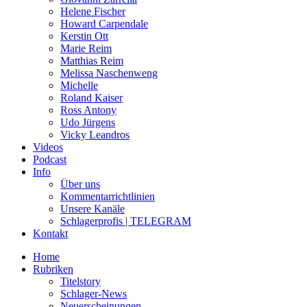
Helene Fischer
Howard Carpendale
Kerstin Ott
Marie Reim
Matthias Reim
Melissa Naschenweng
Michelle
Roland Kaiser
Ross Antony
Udo Jürgens
Vicky Leandros
Videos
Podcast
Info
Über uns
Kommentarrichtlinien
Unsere Kanäle
Schlagerprofis | TELEGRAM
Kontakt
Home
Rubriken
Titelstory
Schlager-News
Neuerscheinungen