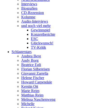
Interviews
Biografien
CD-Rezension
Kolumne
Audio-Interviews
und noch viel mehr
Gewinnspiel
Konzertberichte
ESC
Glückwunsch!
TV-Kritik
Schlagerstars
Andrea Berg
Andy Borg
Beatrice Egli
Florian Silbereisen
Giovanni Zarrella
Helene Fischer
Howard Carpendale
Kerstin Ott
Marie Reim
Matthias Reim
Melissa Naschenweng
Michelle