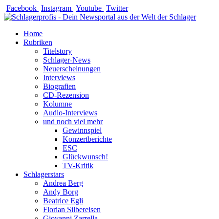
Zum
Facebook
Instagram
Youtube
Twitter
Inhalt
springen
Home
Rubriken
Titelstory
Schlager-News
Neuerscheinungen
Interviews
Biografien
CD-Rezension
Kolumne
Audio-Interviews
und noch viel mehr
Gewinnspiel
Konzertberichte
ESC
Glückwunsch!
TV-Kritik
Schlagerstars
Andrea Berg
Andy Borg
Beatrice Egli
Florian Silbereisen
Giovanni Zarrella