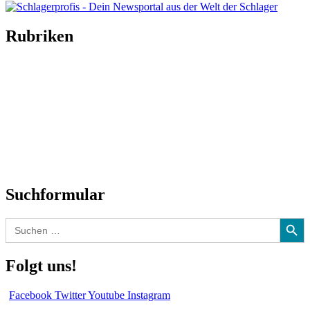
Rubriken
Titelstory
SchlagerNews
Neuerscheinungen
Interviews
Biographien
CD-Rezension
Kolumne
Audio-Interviews
und mehr…
Suchformular
Search Button
Search
for:
Folgt uns!
Facebook
Twitter
Youtube
Instagram