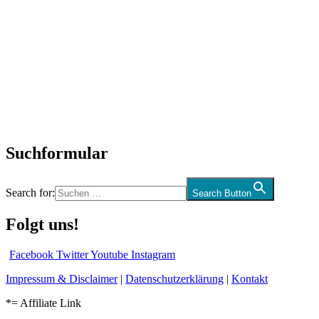
Titelstory
SchlagerNews
Neuerscheinungen
Interviews
Biographien
CD-Rezension
Kolumne
Audio-Interviews
und mehr…
Suchformular
Search for:
Search Button
Folgt uns!
Facebook
Twitter
Youtube
Instagram
Impressum & Disclaimer
|
Datenschutzerklärung
|
Kontakt
*= Affiliate Link