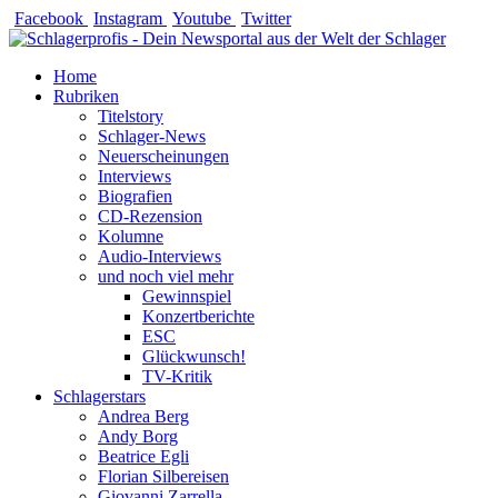
Zum
Facebook
Instagram
Youtube
Twitter
Inhalt
springen
Home
Rubriken
Titelstory
Schlager-News
Neuerscheinungen
Interviews
Biografien
CD-Rezension
Kolumne
Audio-Interviews
und noch viel mehr
Gewinnspiel
Konzertberichte
ESC
Glückwunsch!
TV-Kritik
Schlagerstars
Andrea Berg
Andy Borg
Beatrice Egli
Florian Silbereisen
Giovanni Zarrella