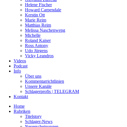
Helene Fischer
Howard Carpendale
Kerstin Ott
Marie Reim
Matthias Reim
Melissa Naschenweng
Michelle
Roland Kaiser
Ross Antony
Udo Jürgens
Vicky Leandros
Videos
Podcast
Info
Über uns
Kommentarrichtlinien
Unsere Kanäle
Schlagerprofis | TELEGRAM
Kontakt
Home
Rubriken
Titelstory
Schlager-News
Neuerscheinungen