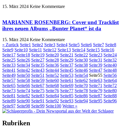
15. März 2024
Keine Kommentare
MARIANNE ROSENBERG: Cover und Tracklist
ihres neuen Albums „Bunter Planet“ ist da
15. März 2024
Keine Kommentare
« Zurück
Seite
1
Seite
2
Seite
3
Seite
4
Seite
5
Seite
6
Seite
7
Seite
8
Seite
9
Seite
10
Seite
11
Seite
12
Seite
13
Seite
14
Seite
15
Seite
16
Seite
17
Seite
18
Seite
19
Seite
20
Seite
21
Seite
22
Seite
23
Seite
24
Seite
25
Seite
26
Seite
27
Seite
28
Seite
29
Seite
30
Seite
31
Seite
32
Seite
33
Seite
34
Seite
35
Seite
36
Seite
37
Seite
38
Seite
39
Seite
40
Seite
41
Seite
42
Seite
43
Seite
44
Seite
45
Seite
46
Seite
47
Seite
48
Seite
49
Seite
50
Seite
51
Seite
52
Seite
53
Seite
54
Seite
55
Seite
56
Seite
57
Seite
58
Seite
59
Seite
60
Seite
61
Seite
62
Seite
63
Seite
64
Seite
65
Seite
66
Seite
67
Seite
68
Seite
69
Seite
70
Seite
71
Seite
72
Seite
73
Seite
74
Seite
75
Seite
76
Seite
77
Seite
78
Seite
79
Seite
80
Seite
81
Seite
82
Seite
83
Seite
84
Seite
85
Seite
86
Seite
87
Seite
88
Seite
89
Seite
90
Seite
91
Seite
92
Seite
93
Seite
94
Seite
95
Seite
96
Seite
97
Seite
98
Seite
99
Seite
100
Weiter »
Rubriken