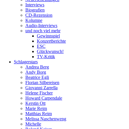
Interviews
Biografien
CD-Rezension
Kolumne
Audio-Interviews
und noch viel mehr
Gewinnspiel
Konzertberichte
ESC
Glückwunsch!
TV-Kritik
Schlagerstars
Andrea Berg
Andy Borg
Beatrice Egli
Florian Silbereisen
Giovanni Zarrella
Helene Fischer
Howard Carpendale
Kerstin Ott
Marie Reim
Matthias Reim
Melissa Naschenweng
Michelle