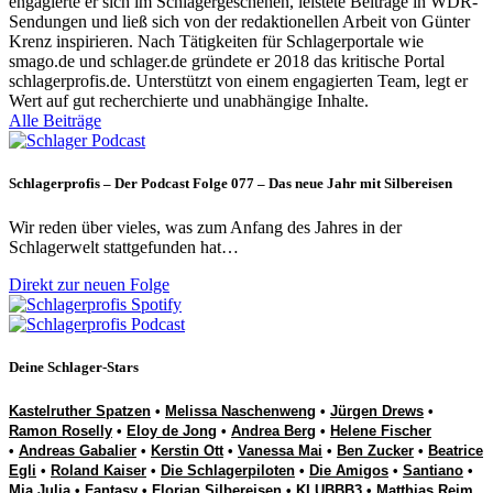
engagierte er sich im Schlagergeschehen, leistete Beiträge in WDR-
Sendungen und ließ sich von der redaktionellen Arbeit von Günter
Krenz inspirieren. Nach Tätigkeiten für Schlagerportale wie
smago.de und schlager.de gründete er 2018 das kritische Portal
schlagerprofis.de. Unterstützt von einem engagierten Team, legt er
Wert auf gut recherchierte und unabhängige Inhalte.
Alle Beiträge
Schlagerprofis – Der Podcast Folge 077 – Das neue Jahr mit Silbereisen
Wir reden über vieles, was zum Anfang des Jahres in der
Schlagerwelt stattgefunden hat…
Direkt zur neuen Folge
Deine Schlager-Stars
Kastelruther Spatzen
•
Melissa Naschenweng
•
Jürgen Drews
•
Ramon Roselly
•
Eloy de Jong
•
Andrea Berg
•
Helene Fischer
•
Andreas Gabalier
•
Kerstin Ott
•
Vanessa Mai
•
Ben Zucker
•
Beatrice
Egli
•
Roland Kaiser
•
Die Schlagerpiloten
•
Die Amigos
•
Santiano
•
Mia Julia
•
Fantasy
•
Florian Silbereisen
•
KLUBBB3
•
Matthias Reim