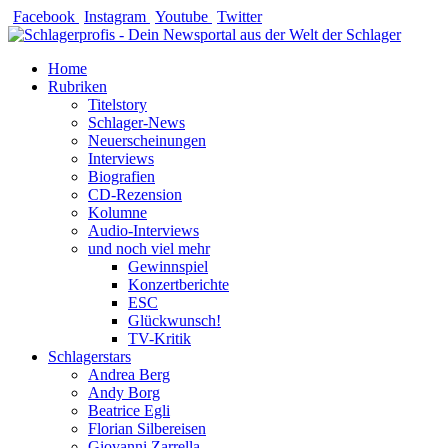
Zum
Facebook
Instagram
Youtube
Twitter
Inhalt
springen
Home
Rubriken
Titelstory
Schlager-News
Neuerscheinungen
Interviews
Biografien
CD-Rezension
Kolumne
Audio-Interviews
und noch viel mehr
Gewinnspiel
Konzertberichte
ESC
Glückwunsch!
TV-Kritik
Schlagerstars
Andrea Berg
Andy Borg
Beatrice Egli
Florian Silbereisen
Giovanni Zarrella