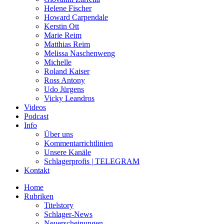
Helene Fischer
Howard Carpendale
Kerstin Ott
Marie Reim
Matthias Reim
Melissa Naschenweng
Michelle
Roland Kaiser
Ross Antony
Udo Jürgens
Vicky Leandros
Videos
Podcast
Info
Über uns
Kommentarrichtlinien
Unsere Kanäle
Schlagerprofis | TELEGRAM
Kontakt
Home
Rubriken
Titelstory
Schlager-News
Neuerscheinungen