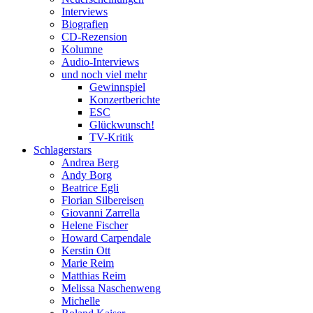
Interviews
Biografien
CD-Rezension
Kolumne
Audio-Interviews
und noch viel mehr
Gewinnspiel
Konzertberichte
ESC
Glückwunsch!
TV-Kritik
Schlagerstars
Andrea Berg
Andy Borg
Beatrice Egli
Florian Silbereisen
Giovanni Zarrella
Helene Fischer
Howard Carpendale
Kerstin Ott
Marie Reim
Matthias Reim
Melissa Naschenweng
Michelle