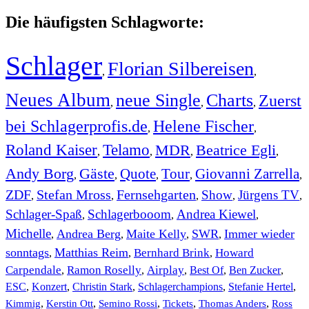
Die häufigsten Schlagworte:
Schlager
Florian Silbereisen
,
,
Neues Album
neue Single
Charts
Zuerst
,
,
,
bei Schlagerprofis.de
Helene Fischer
,
,
Roland Kaiser
Telamo
MDR
Beatrice Egli
,
,
,
,
Andy Borg
Gäste
Quote
Tour
Giovanni Zarrella
,
,
,
,
,
ZDF
Stefan Mross
Fernsehgarten
Show
Jürgens TV
,
,
,
,
,
Schlager-Spaß
Schlagerbooom
Andrea Kiewel
,
,
,
Michelle
Andrea Berg
Maite Kelly
SWR
Immer wieder
,
,
,
,
sonntags
Matthias Reim
Bernhard Brink
Howard
,
,
,
Carpendale
Ramon Roselly
Airplay
Best Of
Ben Zucker
,
,
,
,
,
ESC
,
Konzert
,
Christin Stark
,
Schlagerchampions
,
Stefanie Hertel
,
Kimmig
,
Kerstin Ott
,
,
,
,
Semino Rossi
Tickets
Thomas Anders
Ross