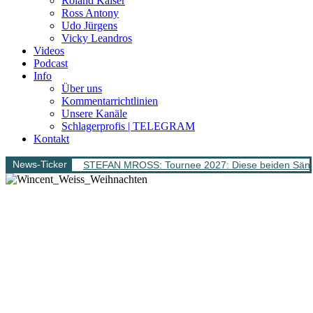
Roland Kaiser
Ross Antony
Udo Jürgens
Vicky Leandros
Videos
Podcast
Info
Über uns
Kommentarrichtlinien
Unsere Kanäle
Schlagerprofis | TELEGRAM
Kontakt
News-Ticker
STEFAN MROSS: Tournee 2027: Diese beiden Sänge