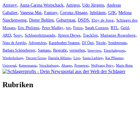
,
,
,
,
Antony
Anna-Carina Woitschack
Amigos
Udo Jürgens
Andreas
,
,
,
,
,
,
Gabalier
Vanessa Mai
Fantasy
Corona-Absage
Jubiläum
GfK
Melissa
,
,
,
,
,
Naschenweng
Dieter Bohlen
Geburtstag
DSDS
Eloy de Jong
Schlager des
,
,
,
,
,
,
,
,
Monats
Eric Philippi
Peter Maffay
tot
Fotos
Sarah Connor
RTL
Gold
,
,
,
,
,
,
ARD
Sony
Schlagerhitparade
Jürgen Drews
Tracklist
Marianne Rosenberg
,
,
,
,
,
,
Nino de Angelo
Adventsfest
Kastelruther Spatzen
DJ Ötzi
Nicole
Sendetermin
,
,
,
,
,
,
Barbara Schöneberger
Santiano
Biografie
verstorben
Interview
Einschaltquote
,
,
,
,
,
,
Wiederholung
Vincent Gross
Daniela Alfinito
Live
Sonia Liebing
Kai Pflaume
,
,
,
,
,
,
Universal
Kaisermania
Verschiebung
Absage
Pressetext
Wolfgang Petry
Marie Reim
Rubriken
Titelstory
SchlagerNews
Neuerscheinungen
Interviews
Biographien
CD-Rezension
Kolumne
Audio-Interviews