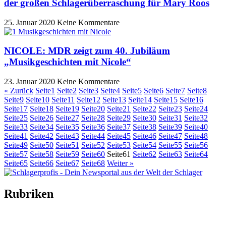
der großen Schlagerüberraschung für Mary Roos
25. Januar 2020
Keine Kommentare
NICOLE: MDR zeigt zum 40. Jubiläum
„Musikgeschichten mit Nicole“
23. Januar 2020
Keine Kommentare
« Zurück
Seite
1
Seite
2
Seite
3
Seite
4
Seite
5
Seite
6
Seite
7
Seite
8
Seite
9
Seite
10
Seite
11
Seite
12
Seite
13
Seite
14
Seite
15
Seite
16
Seite
17
Seite
18
Seite
19
Seite
20
Seite
21
Seite
22
Seite
23
Seite
24
Seite
25
Seite
26
Seite
27
Seite
28
Seite
29
Seite
30
Seite
31
Seite
32
Seite
33
Seite
34
Seite
35
Seite
36
Seite
37
Seite
38
Seite
39
Seite
40
Seite
41
Seite
42
Seite
43
Seite
44
Seite
45
Seite
46
Seite
47
Seite
48
Seite
49
Seite
50
Seite
51
Seite
52
Seite
53
Seite
54
Seite
55
Seite
56
Seite
57
Seite
58
Seite
59
Seite
60
Seite
61
Seite
62
Seite
63
Seite
64
Seite
65
Seite
66
Seite
67
Seite
68
Weiter »
Rubriken
Titelstory
SchlagerNews