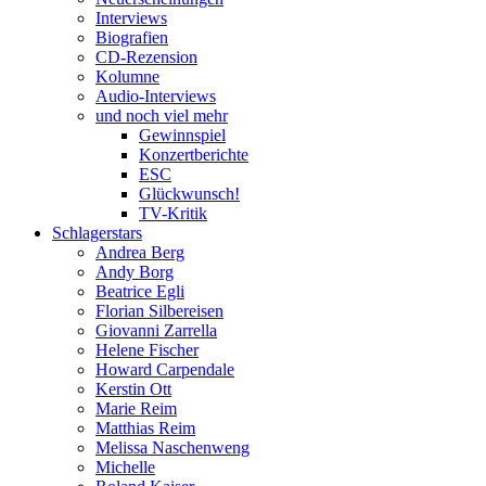
Interviews
Biografien
CD-Rezension
Kolumne
Audio-Interviews
und noch viel mehr
Gewinnspiel
Konzertberichte
ESC
Glückwunsch!
TV-Kritik
Schlagerstars
Andrea Berg
Andy Borg
Beatrice Egli
Florian Silbereisen
Giovanni Zarrella
Helene Fischer
Howard Carpendale
Kerstin Ott
Marie Reim
Matthias Reim
Melissa Naschenweng
Michelle