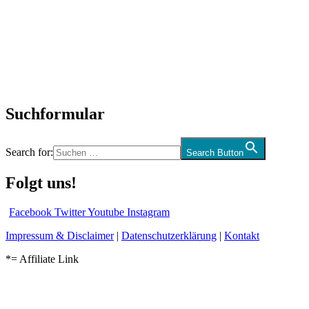
Neuerscheinungen
Interviews
Biographien
CD-Rezension
Kolumne
Audio-Interviews
und mehr…
Suchformular
Search for:
Search Button
Folgt uns!
Facebook
Twitter
Youtube
Instagram
Impressum & Disclaimer
|
Datenschutzerklärung
|
Kontakt
*= Affiliate Link