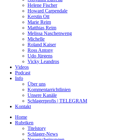
Helene Fischer
Howard Carpendale
Kerstin Ott
Marie Reim
Matthias Reim
Melissa Naschenweng
Michelle
Roland Kaiser
Ross Antony
Udo Jürgens
Vicky Leandros
Videos
Podcast
Info
Über uns
Kommentarrichtlinien
Unsere Kanäle
Schlagerprofis | TELEGRAM
Kontakt
Home
Rubriken
Titelstory
Schlager-News
Neuerscheinungen