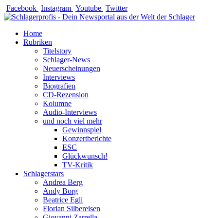
Zum
Facebook
Instagram
Youtube
Twitter
Inhalt
springen
Home
Rubriken
Titelstory
Schlager-News
Neuerscheinungen
Interviews
Biografien
CD-Rezension
Kolumne
Audio-Interviews
und noch viel mehr
Gewinnspiel
Konzertberichte
ESC
Glückwunsch!
TV-Kritik
Schlagerstars
Andrea Berg
Andy Borg
Beatrice Egli
Florian Silbereisen
Giovanni Zarrella