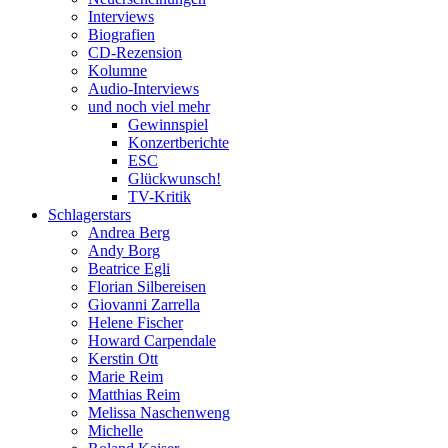
Interviews
Biografien
CD-Rezension
Kolumne
Audio-Interviews
und noch viel mehr
Gewinnspiel
Konzertberichte
ESC
Glückwunsch!
TV-Kritik
Schlagerstars
Andrea Berg
Andy Borg
Beatrice Egli
Florian Silbereisen
Giovanni Zarrella
Helene Fischer
Howard Carpendale
Kerstin Ott
Marie Reim
Matthias Reim
Melissa Naschenweng
Michelle