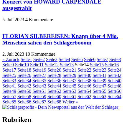
Konzert von HOWARD CARPENDALE
ausgestrahlt
5. Juli 2023
4 Kommentare
FLORIAN SILBEREISEN: Knapp über 4 Mio.
Menschen sahen den Schlagerbooom
2. Juli 2023
10 Kommentare
« Zurück
Seite
1
Seite
2
Seite
3
Seite
4
Seite
5
Seite
6
Seite
7
Seite
8
Seite
9
Seite
10
Seite
11
Seite
12
Seite
13
Seite
14
Seite
15
Seite
16
Seite
17
Seite
18
Seite
19
Seite
20
Seite
21
Seite
22
Seite
23
Seite
24
Seite
25
Seite
26
Seite
27
Seite
28
Seite
29
Seite
30
Seite
31
Seite
32
Seite
33
Seite
34
Seite
35
Seite
36
Seite
37
Seite
38
Seite
39
Seite
40
Seite
41
Seite
42
Seite
43
Seite
44
Seite
45
Seite
46
Seite
47
Seite
48
Seite
49
Seite
50
Seite
51
Seite
52
Seite
53
Seite
54
Seite
55
Seite
56
Seite
57
Seite
58
Seite
59
Seite
60
Seite
61
Seite
62
Seite
63
Seite
64
Seite
65
Seite
66
Seite
67
Seite
68
Weiter »
Rubriken