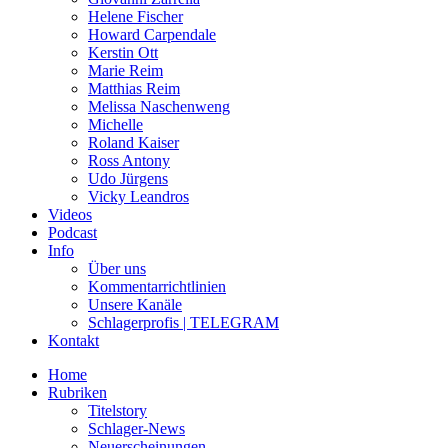
Helene Fischer
Howard Carpendale
Kerstin Ott
Marie Reim
Matthias Reim
Melissa Naschenweng
Michelle
Roland Kaiser
Ross Antony
Udo Jürgens
Vicky Leandros
Videos
Podcast
Info
Über uns
Kommentarrichtlinien
Unsere Kanäle
Schlagerprofis | TELEGRAM
Kontakt
Home
Rubriken
Titelstory
Schlager-News
Neuerscheinungen