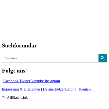
Titelstory
SchlagerNews
Neuerscheinungen
Interviews
Biographien
CD-Rezension
Kolumne
Audio-Interviews
und mehr…
Suchformular
Search Button
Search
for:
Folgt uns!
Facebook
Twitter
Youtube
Instagram
Impressum & Disclaimer
|
Datenschutzerklärung
|
Kontakt
*= Affiliate Link