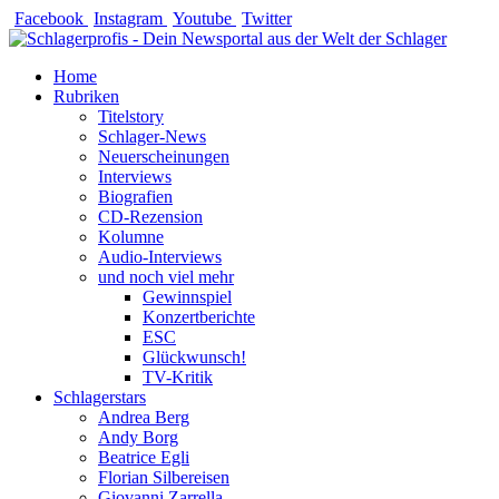
Zum
Facebook
Instagram
Youtube
Twitter
Inhalt
springen
Home
Rubriken
Titelstory
Schlager-News
Neuerscheinungen
Interviews
Biografien
CD-Rezension
Kolumne
Audio-Interviews
und noch viel mehr
Gewinnspiel
Konzertberichte
ESC
Glückwunsch!
TV-Kritik
Schlagerstars
Andrea Berg
Andy Borg
Beatrice Egli
Florian Silbereisen
Giovanni Zarrella