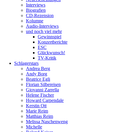
Interviews
Biografien
CD-Rezension
Kolumne
Audio-Interviews
und noch viel mehr
Gewinnspiel
Konzertberichte
ESC
Glückwunsch!
TV-Kritik
Schlagerstars
Andrea Berg
Andy Borg
Beatrice Egli
Florian Silbereisen
Giovanni Zarrella
Helene Fischer
Howard Carpendale
Kerstin Ott
Marie Reim
Matthias Reim
Melissa Naschenweng
Michelle