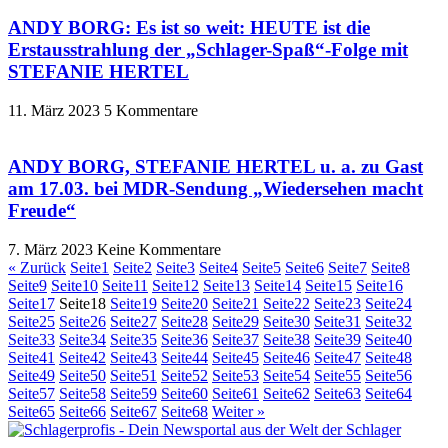
ANDY BORG: Es ist so weit: HEUTE ist die
Erstausstrahlung der „Schlager-Spaß“-Folge mit
STEFANIE HERTEL
11. März 2023
5 Kommentare
ANDY BORG, STEFANIE HERTEL u. a. zu Gast
am 17.03. bei MDR-Sendung „Wiedersehen macht
Freude“
7. März 2023
Keine Kommentare
« Zurück
Seite
1
Seite
2
Seite
3
Seite
4
Seite
5
Seite
6
Seite
7
Seite
8
Seite
9
Seite
10
Seite
11
Seite
12
Seite
13
Seite
14
Seite
15
Seite
16
Seite
17
Seite
18
Seite
19
Seite
20
Seite
21
Seite
22
Seite
23
Seite
24
Seite
25
Seite
26
Seite
27
Seite
28
Seite
29
Seite
30
Seite
31
Seite
32
Seite
33
Seite
34
Seite
35
Seite
36
Seite
37
Seite
38
Seite
39
Seite
40
Seite
41
Seite
42
Seite
43
Seite
44
Seite
45
Seite
46
Seite
47
Seite
48
Seite
49
Seite
50
Seite
51
Seite
52
Seite
53
Seite
54
Seite
55
Seite
56
Seite
57
Seite
58
Seite
59
Seite
60
Seite
61
Seite
62
Seite
63
Seite
64
Seite
65
Seite
66
Seite
67
Seite
68
Weiter »