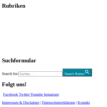
Rubriken
Titelstory
SchlagerNews
Neuerscheinungen
Interviews
Biographien
CD-Rezension
Kolumne
Audio-Interviews
und mehr…
Suchformular
Search for:
Search Button
Folgt uns!
Facebook
Twitter
Youtube
Instagram
Impressum & Disclaimer
|
Datenschutzerklärung
|
Kontakt