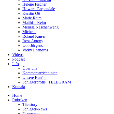
Helene Fischer
Howard Carpendale
Kerstin Ott
Marie Reim
Matthias Reim
Melissa Naschenweng
Michelle
Roland Kaiser
Ross Antony
Udo Jürgens
Vicky Leandros
Videos
Podcast
Info
Über uns
Kommentarrichtlinien
Unsere Kanäle
Schlagerprofis | TELEGRAM
Kontakt
Home
Rubriken
Titelstory
Schlager-News
Neuerscheinungen