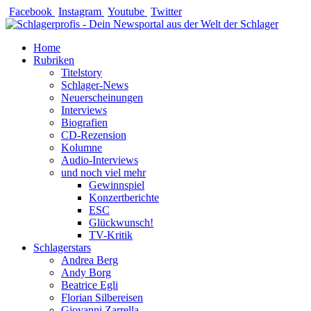
Zum
Facebook
Instagram
Youtube
Twitter
Inhalt
springen
Home
Rubriken
Titelstory
Schlager-News
Neuerscheinungen
Interviews
Biografien
CD-Rezension
Kolumne
Audio-Interviews
und noch viel mehr
Gewinnspiel
Konzertberichte
ESC
Glückwunsch!
TV-Kritik
Schlagerstars
Andrea Berg
Andy Borg
Beatrice Egli
Florian Silbereisen
Giovanni Zarrella