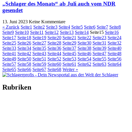
„Schlager des Monats“ ab Juli auch vom NDR
gesendet
13. Juni 2023
Keine Kommentare
« Zurück
Seite
1
Seite
2
Seite
3
Seite
4
Seite
5
Seite
6
Seite
7
Seite
8
Seite
9
Seite
10
Seite
11
Seite
12
Seite
13
Seite
14
Seite
15
Seite
16
Seite
17
Seite
18
Seite
19
Seite
20
Seite
21
Seite
22
Seite
23
Seite
24
Seite
25
Seite
26
Seite
27
Seite
28
Seite
29
Seite
30
Seite
31
Seite
32
Seite
33
Seite
34
Seite
35
Seite
36
Seite
37
Seite
38
Seite
39
Seite
40
Seite
41
Seite
42
Seite
43
Seite
44
Seite
45
Seite
46
Seite
47
Seite
48
Seite
49
Seite
50
Seite
51
Seite
52
Seite
53
Seite
54
Seite
55
Seite
56
Seite
57
Seite
58
Seite
59
Seite
60
Seite
61
Seite
62
Seite
63
Seite
64
Seite
65
Seite
66
Seite
67
Seite
68
Weiter »
Rubriken
Titelstory
SchlagerNews
Neuerscheinungen
Interviews
Biographien
CD-Rezension
Kolumne