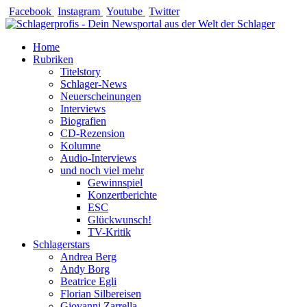
Zum
Facebook
Instagram
Youtube
Twitter
Inhalt
springen
Home
Rubriken
Titelstory
Schlager-News
Neuerscheinungen
Interviews
Biografien
CD-Rezension
Kolumne
Audio-Interviews
und noch viel mehr
Gewinnspiel
Konzertberichte
ESC
Glückwunsch!
TV-Kritik
Schlagerstars
Andrea Berg
Andy Borg
Beatrice Egli
Florian Silbereisen
Giovanni Zarrella