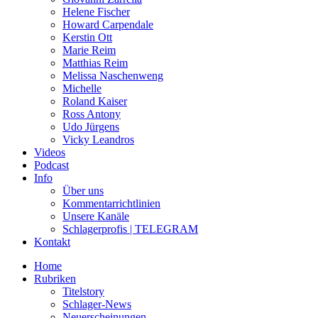
Helene Fischer
Howard Carpendale
Kerstin Ott
Marie Reim
Matthias Reim
Melissa Naschenweng
Michelle
Roland Kaiser
Ross Antony
Udo Jürgens
Vicky Leandros
Videos
Podcast
Info
Über uns
Kommentarrichtlinien
Unsere Kanäle
Schlagerprofis | TELEGRAM
Kontakt
Home
Rubriken
Titelstory
Schlager-News
Neuerscheinungen