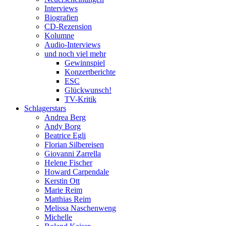
Interviews
Biografien
CD-Rezension
Kolumne
Audio-Interviews
und noch viel mehr
Gewinnspiel
Konzertberichte
ESC
Glückwunsch!
TV-Kritik
Schlagerstars
Andrea Berg
Andy Borg
Beatrice Egli
Florian Silbereisen
Giovanni Zarrella
Helene Fischer
Howard Carpendale
Kerstin Ott
Marie Reim
Matthias Reim
Melissa Naschenweng
Michelle