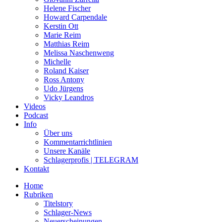
Helene Fischer
Howard Carpendale
Kerstin Ott
Marie Reim
Matthias Reim
Melissa Naschenweng
Michelle
Roland Kaiser
Ross Antony
Udo Jürgens
Vicky Leandros
Videos
Podcast
Info
Über uns
Kommentarrichtlinien
Unsere Kanäle
Schlagerprofis | TELEGRAM
Kontakt
Home
Rubriken
Titelstory
Schlager-News
Neuerscheinungen