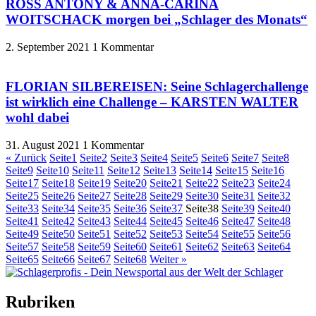
ROSS ANTONY & ANNA-CARINA
WOITSCHACK morgen bei „Schlager des Monats“
2. September 2021
1 Kommentar
FLORIAN SILBEREISEN: Seine Schlagerchallenge
ist wirklich eine Challenge – KARSTEN WALTER
wohl dabei
31. August 2021
1 Kommentar
« Zurück
Seite
1
Seite
2
Seite
3
Seite
4
Seite
5
Seite
6
Seite
7
Seite
8
Seite
9
Seite
10
Seite
11
Seite
12
Seite
13
Seite
14
Seite
15
Seite
16
Seite
17
Seite
18
Seite
19
Seite
20
Seite
21
Seite
22
Seite
23
Seite
24
Seite
25
Seite
26
Seite
27
Seite
28
Seite
29
Seite
30
Seite
31
Seite
32
Seite
33
Seite
34
Seite
35
Seite
36
Seite
37
Seite
38
Seite
39
Seite
40
Seite
41
Seite
42
Seite
43
Seite
44
Seite
45
Seite
46
Seite
47
Seite
48
Seite
49
Seite
50
Seite
51
Seite
52
Seite
53
Seite
54
Seite
55
Seite
56
Seite
57
Seite
58
Seite
59
Seite
60
Seite
61
Seite
62
Seite
63
Seite
64
Seite
65
Seite
66
Seite
67
Seite
68
Weiter »
Rubriken