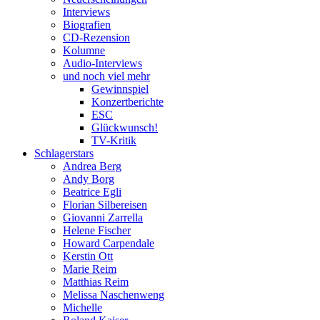
Interviews
Biografien
CD-Rezension
Kolumne
Audio-Interviews
und noch viel mehr
Gewinnspiel
Konzertberichte
ESC
Glückwunsch!
TV-Kritik
Schlagerstars
Andrea Berg
Andy Borg
Beatrice Egli
Florian Silbereisen
Giovanni Zarrella
Helene Fischer
Howard Carpendale
Kerstin Ott
Marie Reim
Matthias Reim
Melissa Naschenweng
Michelle