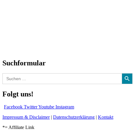
Titelstory
SchlagerNews
Neuerscheinungen
Interviews
Biographien
CD-Rezension
Kolumne
Audio-Interviews
und mehr…
Suchformular
Search Button
Search
for:
Folgt uns!
Facebook
Twitter
Youtube
Instagram
Impressum & Disclaimer
|
Datenschutzerklärung
|
Kontakt
*= Affiliate Link