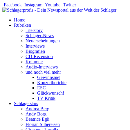
Zum
Facebook
Instagram
Youtube
Twitter
Inhalt
springen
Home
Rubriken
Titelstory
Schlager-News
Neuerscheinungen
Interviews
Biografien
CD-Rezension
Kolumne
Audio-Interviews
und noch viel mehr
Gewinnspiel
Konzertberichte
ESC
Glückwunsch!
TV-Kritik
Schlagerstars
Andrea Berg
Andy Borg
Beatrice Egli
Florian Silbereisen
Giovanni Zarrella