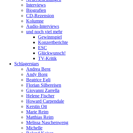
Interviews
Biografien
CD-Rezension
Kolumne
Audio-Interviews
und noch viel mehr
Gewinnspiel
Konzertberichte
ESC
Glückwunsch!
TV-Kritik
Schlagerstars
Andrea Berg
Andy Borg
Beatrice Egli
Florian Silbereisen
Giovanni Zarrella
Helene Fischer
Howard Carpendale
Kerstin Ott
Marie Reim
Matthias Reim
Melissa Naschenweng
Michelle