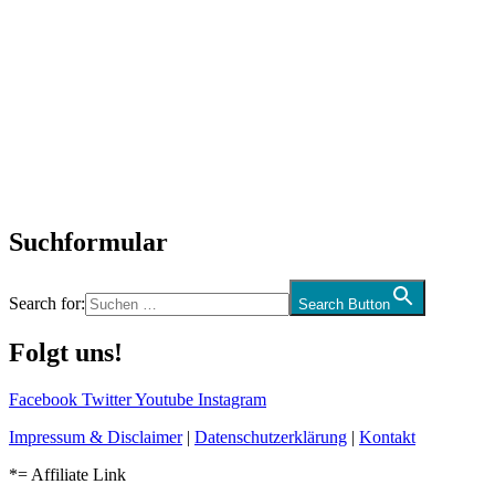
Titelstory
SchlagerNews
Neuerscheinungen
Interviews
Biographien
CD-Rezension
Kolumne
Audio-Interviews
und mehr…
Suchformular
Search for:
Search Button
Folgt uns!
Facebook
Twitter
Youtube
Instagram
Impressum & Disclaimer
|
Datenschutzerklärung
|
Kontakt
*= Affiliate Link