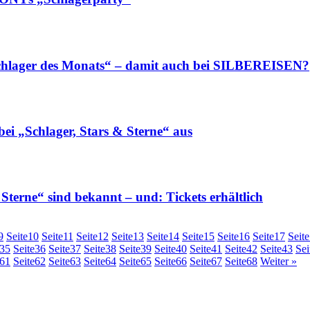
ager des Monats“ – damit auch bei SILBEREISEN?
i „Schlager, Stars & Sterne“ aus
rne“ sind bekannt – und: Tickets erhältlich
9
Seite
10
Seite
11
Seite
12
Seite
13
Seite
14
Seite
15
Seite
16
Seite
17
Seite
35
Seite
36
Seite
37
Seite
38
Seite
39
Seite
40
Seite
41
Seite
42
Seite
43
Sei
61
Seite
62
Seite
63
Seite
64
Seite
65
Seite
66
Seite
67
Seite
68
Weiter »