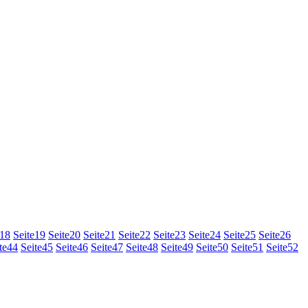
18
Seite
19
Seite
20
Seite
21
Seite
22
Seite
23
Seite
24
Seite
25
Seite
26
te
44
Seite
45
Seite
46
Seite
47
Seite
48
Seite
49
Seite
50
Seite
51
Seite
52