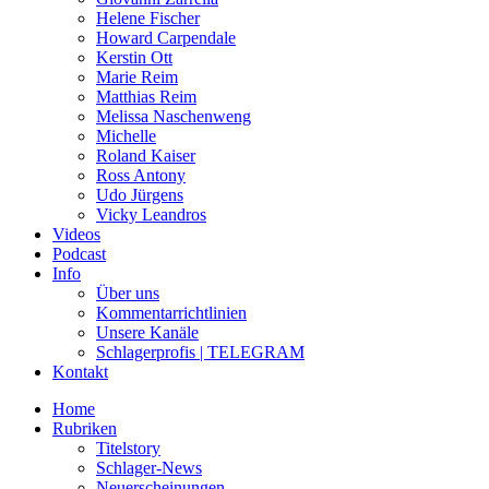
Helene Fischer
Howard Carpendale
Kerstin Ott
Marie Reim
Matthias Reim
Melissa Naschenweng
Michelle
Roland Kaiser
Ross Antony
Udo Jürgens
Vicky Leandros
Videos
Podcast
Info
Über uns
Kommentarrichtlinien
Unsere Kanäle
Schlagerprofis | TELEGRAM
Kontakt
Home
Rubriken
Titelstory
Schlager-News
Neuerscheinungen