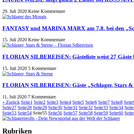
29. Juli 2020
Keine Kommentare
FANTASY und MARINA MARX am 7.8. bei den „Schl
15. Juli 2020
Keine Kommentare
FLORIAN SILBEREISEN: Gästeliste weist 27 Gäste be
15. Juli 2020
5 Kommentare
FLORIAN SILBEREISEN: Gäste „Schlager, Stars & Ste
11. Juli 2020
7 Kommentare
« Zurück
Seite
1
Seite
2
Seite
3
Seite
4
Seite
5
Seite
6
Seite
7
Seite
8
Seite
Seite
27
Seite
28
Seite
29
Seite
30
Seite
31
Seite
32
Seite
33
Seite
34
Seite
Seite
53
Seite
54
Seite
55
Seite
56
Seite
57
Seite
58
Seite
59
Seite
60
Seite
Rubriken