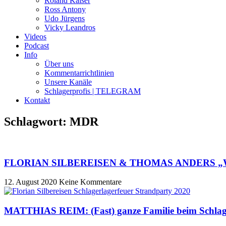
Roland Kaiser
Ross Antony
Udo Jürgens
Vicky Leandros
Videos
Podcast
Info
Über uns
Kommentarrichtlinien
Unsere Kanäle
Schlagerprofis | TELEGRAM
Kontakt
Schlagwort: MDR
FLORIAN SILBEREISEN & THOMAS ANDERS „Weihnach
12. August 2020
Keine Kommentare
MATTHIAS REIM: (Fast) ganze Familie beim Schlage