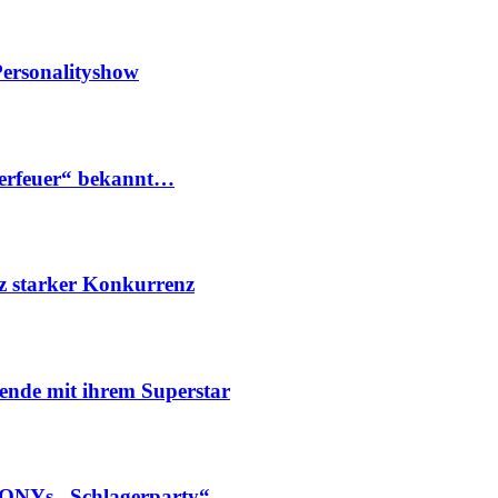
ersonalityshow
erfeuer“ bekannt…
z starker Konkurrenz
nde mit ihrem Superstar
ONYs „Schlagerparty“