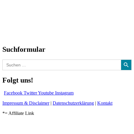
Neuerscheinungen
Interviews
Biographien
CD-Rezension
Kolumne
Audio-Interviews
und mehr…
Suchformular
Search Button
Search
for:
Folgt uns!
Facebook
Twitter
Youtube
Instagram
Impressum & Disclaimer
|
Datenschutzerklärung
|
Kontakt
*= Affiliate Link