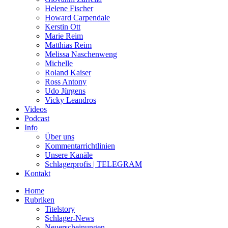
Helene Fischer
Howard Carpendale
Kerstin Ott
Marie Reim
Matthias Reim
Melissa Naschenweng
Michelle
Roland Kaiser
Ross Antony
Udo Jürgens
Vicky Leandros
Videos
Podcast
Info
Über uns
Kommentarrichtlinien
Unsere Kanäle
Schlagerprofis | TELEGRAM
Kontakt
Home
Rubriken
Titelstory
Schlager-News
Neuerscheinungen