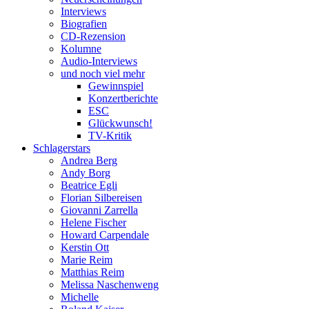
Interviews
Biografien
CD-Rezension
Kolumne
Audio-Interviews
und noch viel mehr
Gewinnspiel
Konzertberichte
ESC
Glückwunsch!
TV-Kritik
Schlagerstars
Andrea Berg
Andy Borg
Beatrice Egli
Florian Silbereisen
Giovanni Zarrella
Helene Fischer
Howard Carpendale
Kerstin Ott
Marie Reim
Matthias Reim
Melissa Naschenweng
Michelle