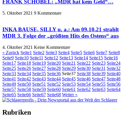
FRANK SCHÖBEL: „MDR hat kein Geld“…
5. Oktober 2021
9 Kommentare
INKA BAUSE, SILLY u. a.: Am 09.10.21 strahlt
MDR 3. Folge der „größten Hits des Ostens“ aus
4. Oktober 2021
Keine Kommentare
« Zurück
Seite
1
Seite
2
Seite
3
Seite
4
Seite
5
Seite
6
Seite
7
Seite
8
Seite
9
Seite
10
Seite
11
Seite
12
Seite
13
Seite
14
Seite
15
Seite
16
Seite
17
Seite
18
Seite
19
Seite
20
Seite
21
Seite
22
Seite
23
Seite
24
Seite
25
Seite
26
Seite
27
Seite
28
Seite
29
Seite
30
Seite
31
Seite
32
Seite
33
Seite
34
Seite
35
Seite
36
Seite
37
Seite
38
Seite
39
Seite
40
Seite
41
Seite
42
Seite
43
Seite
44
Seite
45
Seite
46
Seite
47
Seite
48
Seite
49
Seite
50
Seite
51
Seite
52
Seite
53
Seite
54
Seite
55
Seite
56
Seite
57
Seite
58
Seite
59
Seite
60
Seite
61
Seite
62
Seite
63
Seite
64
Seite
65
Seite
66
Seite
67
Seite
68
Weiter »
Rubriken
Titelstory
SchlagerNews