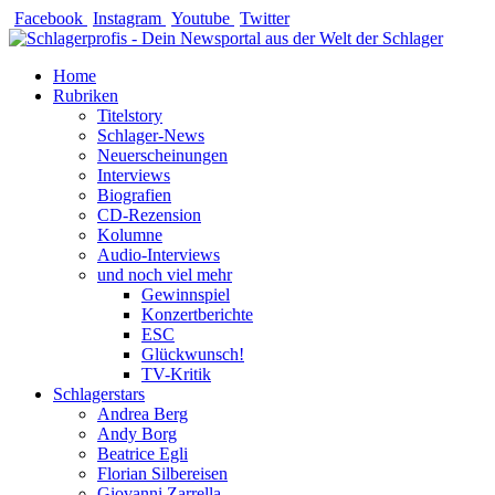
Zum
Facebook
Instagram
Youtube
Twitter
Inhalt
springen
Home
Rubriken
Titelstory
Schlager-News
Neuerscheinungen
Interviews
Biografien
CD-Rezension
Kolumne
Audio-Interviews
und noch viel mehr
Gewinnspiel
Konzertberichte
ESC
Glückwunsch!
TV-Kritik
Schlagerstars
Andrea Berg
Andy Borg
Beatrice Egli
Florian Silbereisen
Giovanni Zarrella