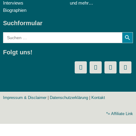
Interviews
und mehr…
Biographien
Suchformular
Search
Search
for:
Folgt uns!
Impressum & Disclaimer
|
Datenschutzerklärung
|
Kontakt
*= Affiliate Link