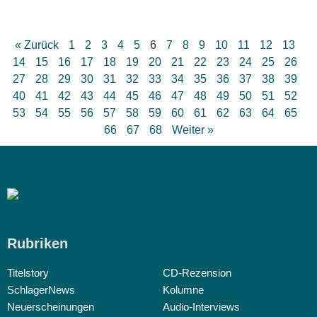
« Zurück
1
2
3
4
5
6
7
8
9
10
11
12
13
14
15
16
17
18
19
20
21
22
23
24
25
26
27
28
29
30
31
32
33
34
35
36
37
38
39
40
41
42
43
44
45
46
47
48
49
50
51
52
53
54
55
56
57
58
59
60
61
62
63
64
65
66
67
68
Weiter »
Rubriken
Titelstory
CD-Rezension
SchlagerNews
Kolumne
Neuerscheinungen
Audio-Interviews