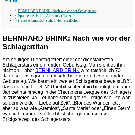
BERNHARD BRINK: Nach wie vor der Schlagertitan
Spannendes Buch „Alles außer Tanzen“
Neues Album „50“ steht in den Startlöchern
BERNHARD BRINK: Nach wie vor der
Schlagertitan
Am heutigen Dienstag feiert einer der dienstältesten
Schlagerstars einen runden Geburtstag. Man sieht es ihm
nicht an – aber
BERNHARD BRINK
wird tatsächlich 70
Jahre alt – wir gratulieren sehr herzlich zu diesem runden
Geburtstag. Wie kaum ein zweiter Schlagerstar beweist „BB“,
dass man nicht „DEN“ Überhit schlechthin benötigt, um über
Jahrzehnte hinweg in der Champions League des Schlagers
mitzuspielen. Ja – er hatte schon große Erfolge wie „Ich wär
so gern wie du“, „Liebe auf Zeit“, „Blondes Wunder“ etc. –
aber so was wie „Atemlos“, „Santa Maria“ oder „Einen Stern“
war nicht dabei – vielleicht ist aber genau das das
Erfolgsrezept des Schlagerstars.