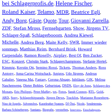
bei Schlagerprofis.de
Helene Fischer
,
,
Roland Kaiser
Telamo
MDR
Beatrice Egli
,
,
,
,
Andy Borg
Gäste
Quote
Tour
Giovanni Zarrella
,
,
,
,
,
ZDF
Stefan Mross
Fernsehgarten
Show
Jürgens TV
,
,
,
,
,
Schlager-Spaß
Schlagerbooom
Andrea Kiewel
,
,
,
Michelle
Andrea Berg
Maite Kelly
SWR
Immer wieder
,
,
,
,
sonntags
Matthias Reim
Bernhard Brink
Howard
,
,
,
Carpendale
Ramon Roselly
Airplay
Best Of
Ben Zucker
,
,
,
,
,
ESC
,
Konzert
,
Christin Stark
,
Schlagerchampions
,
Stefanie Hertel
,
Kimmig
,
Kerstin Ott
,
,
,
,
Semino Rossi
Tickets
Thomas Anders
Ross
,
,
,
,
Antony
Anna-Carina Woitschack
Amigos
Udo Jürgens
Andreas
,
,
,
,
,
,
Gabalier
Vanessa Mai
Fantasy
Corona-Absage
Jubiläum
GfK
Melissa
,
,
,
,
,
Naschenweng
Dieter Bohlen
Geburtstag
DSDS
Eloy de Jong
Schlager des
,
,
,
,
,
,
,
,
Monats
Eric Philippi
Peter Maffay
tot
Fotos
Sarah Connor
RTL
Gold
,
,
,
,
,
,
ARD
Sony
Schlagerhitparade
Jürgen Drews
Tracklist
Marianne Rosenberg
,
,
,
,
,
,
Nino de Angelo
Adventsfest
Kastelruther Spatzen
DJ Ötzi
Nicole
Sendetermin
,
,
,
,
,
,
Barbara Schöneberger
Santiano
Biografie
verstorben
Interview
Einschaltquote