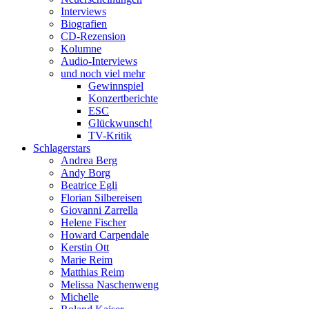
Interviews
Biografien
CD-Rezension
Kolumne
Audio-Interviews
und noch viel mehr
Gewinnspiel
Konzertberichte
ESC
Glückwunsch!
TV-Kritik
Schlagerstars
Andrea Berg
Andy Borg
Beatrice Egli
Florian Silbereisen
Giovanni Zarrella
Helene Fischer
Howard Carpendale
Kerstin Ott
Marie Reim
Matthias Reim
Melissa Naschenweng
Michelle