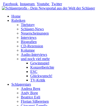
Zum
Facebook
Instagram
Youtube
Twitter
Inhalt
springen
Home
Rubriken
Titelstory
Schlager-News
Neuerscheinungen
Interviews
Biografien
CD-Rezension
Kolumne
Audio-Interviews
und noch viel mehr
Gewinnspiel
Konzertberichte
ESC
Glückwunsch!
TV-Kritik
Schlagerstars
Andrea Berg
Andy Borg
Beatrice Egli
Florian Silbereisen
Giovanni Zarrella