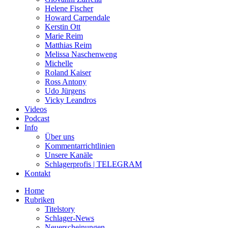
Helene Fischer
Howard Carpendale
Kerstin Ott
Marie Reim
Matthias Reim
Melissa Naschenweng
Michelle
Roland Kaiser
Ross Antony
Udo Jürgens
Vicky Leandros
Videos
Podcast
Info
Über uns
Kommentarrichtlinien
Unsere Kanäle
Schlagerprofis | TELEGRAM
Kontakt
Home
Rubriken
Titelstory
Schlager-News
Neuerscheinungen