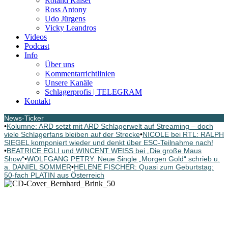
Roland Kaiser
Ross Antony
Udo Jürgens
Vicky Leandros
Videos
Podcast
Info
Über uns
Kommentarrichtlinien
Unsere Kanäle
Schlagerprofis | TELEGRAM
Kontakt
News-Ticker
•
Kolumne: ARD setzt mit ARD Schlagerwelt auf Streaming – doch
viele Schlagerfans bleiben auf der Strecke
•
NICOLE bei RTL: RALPH
SIEGEL komponiert wieder und denkt über ESC-Teilnahme nach!
•
BEATRICE EGLI und WINCENT WEISS bei „Die große Maus
Show“
•
WOLFGANG PETRY: Neue Single „Morgen Gold“ schrieb u.
a. DANIEL SOMMER
•
HELENE FISCHER: Quasi zum Geburtstag:
50-fach PLATIN aus Österreich