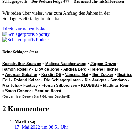
Schlagerprofis – Der Podcast Folge 077 – Das neue Jahr mit Silbereisen
Wir reden über vieles, was zum Anfang des Jahres in der
Schlagerwelt stattgefunden hat…
Direkt zur neuen Folge
Deine Schlager-Stars
Kastelruther Spatzen
•
Melissa Naschenweng
•
Jürgen Drews
•
Ramon Roselly
•
Eloy de Jong
•
Andrea Berg
•
Helene Fischer
•
Andreas Gabalier
•
Kerstin Ott
•
Vanessa Mai
•
Ben Zucker
•
Beatrice
Egli
•
Roland Kaiser
•
Die Schlagerpiloten
•
Die Amigos
•
Santiano
•
Mia Julia
•
Fantasy
•
Florian Silbereisen
•
KLUBBB3
•
Matthias Reim
•
Sarah Connor
•
Semino Rossi
(Du vermisst Deinen Star? Gib uns
Bescheid
!)
2 Kommentare
Martin
sagt:
17. Mai 2022 um 08:51 Uhr