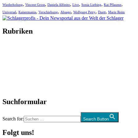
,
,
,
,
,
,
Wiederholung
Vincent Gross
Daniela Alfinito
Live
Sonia Liebing
Kai Pflaume
,
,
,
,
,
,
Universal
Kaisermania
Verschiebung
Absage
Wolfgang Petry
Duett
Marie Reim
Rubriken
Titelstory
SchlagerNews
Neuerscheinungen
Interviews
Biographien
CD-Rezension
Kolumne
Audio-Interviews
und mehr…
Suchformular
Search for:
Search Button
Folgt uns!