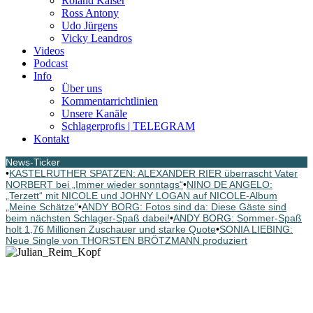
Roland Kaiser
Ross Antony
Udo Jürgens
Vicky Leandros
Videos
Podcast
Info
Über uns
Kommentarrichtlinien
Unsere Kanäle
Schlagerprofis | TELEGRAM
Kontakt
News-Ticker
•
KASTELRUTHER SPATZEN: ALEXANDER RIER überrascht Vater
NORBERT bei „Immer wieder sonntags“
•
NINO DE ANGELO:
„Terzett“ mit NICOLE und JOHNY LOGAN auf NICOLE-Album
„Meine Schätze“
•
ANDY BORG: Fotos sind da: Diese Gäste sind
beim nächsten Schlager-Spaß dabei!
•
ANDY BORG: Sommer-Spaß
holt 1,76 Millionen Zuschauer und starke Quote
•
SONIA LIEBING:
Neue Single von THORSTEN BRÖTZMANN produziert