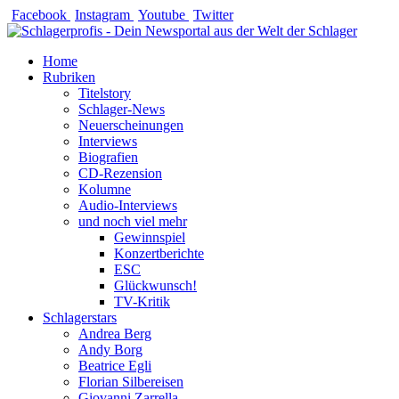
Zum
Facebook
Instagram
Youtube
Twitter
Inhalt
springen
Home
Rubriken
Titelstory
Schlager-News
Neuerscheinungen
Interviews
Biografien
CD-Rezension
Kolumne
Audio-Interviews
und noch viel mehr
Gewinnspiel
Konzertberichte
ESC
Glückwunsch!
TV-Kritik
Schlagerstars
Andrea Berg
Andy Borg
Beatrice Egli
Florian Silbereisen
Giovanni Zarrella