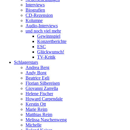
Interviews
Biografien
CD-Rezension
Kolumne
Audio-Interviews
und noch viel mehr
Gewinnspiel
Konzertberichte
ESC
Glückwunsch!
TV-Kritik
Schlagerstars
Andrea Berg
Andy Borg
Beatrice Egli
Florian Silbereisen
Giovanni Zarrella
Helene Fischer
Howard Carpendale
Kerstin Ott
Marie Reim
Matthias Reim
Melissa Naschenweng
Michelle