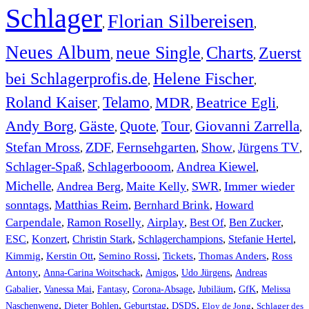
Schlager
Florian Silbereisen
,
,
Neues Album
neue Single
Charts
Zuerst
,
,
,
bei Schlagerprofis.de
Helene Fischer
,
,
Roland Kaiser
Telamo
MDR
Beatrice Egli
,
,
,
,
Andy Borg
Gäste
Quote
Tour
Giovanni Zarrella
,
,
,
,
,
Stefan Mross
ZDF
Fernsehgarten
Show
Jürgens TV
,
,
,
,
,
Schlager-Spaß
Schlagerbooom
Andrea Kiewel
,
,
,
Michelle
Andrea Berg
Maite Kelly
SWR
Immer wieder
,
,
,
,
sonntags
Matthias Reim
Bernhard Brink
Howard
,
,
,
Carpendale
Ramon Roselly
Airplay
Best Of
Ben Zucker
,
,
,
,
,
ESC
,
Konzert
,
Christin Stark
,
Schlagerchampions
,
Stefanie Hertel
,
Kimmig
,
Kerstin Ott
,
,
,
,
Semino Rossi
Tickets
Thomas Anders
Ross
,
,
,
,
Antony
Anna-Carina Woitschack
Amigos
Udo Jürgens
Andreas
,
,
,
,
,
,
Gabalier
Vanessa Mai
Fantasy
Corona-Absage
Jubiläum
GfK
Melissa
,
,
,
,
,
Naschenweng
Dieter Bohlen
Geburtstag
DSDS
Eloy de Jong
Schlager des