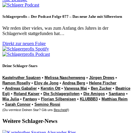
Schlagerprofis – Der Podcast Folge 077 – Das neue Jahr mit Silbereisen
Wir reden über vieles, was zum Anfang des Jahres in der
Schlagerwelt stattgefunden hat…
Direkt zur neuen Folge
Deine Schlager-Stars
Kastelruther Spatzen
•
Melissa Naschenweng
•
Jürgen Drews
•
Ramon Roselly
•
Eloy de Jong
•
Andrea Berg
•
Helene Fischer
•
Andreas Gabalier
•
Kerstin Ott
•
Vanessa Mai
•
Ben Zucker
•
Beatrice
Egli
•
Roland Kaiser
•
Die Schlagerpiloten
•
Die Amigos
•
Santiano
•
Mia Julia
•
Fantasy
•
Florian Silbereisen
•
KLUBBB3
•
Matthias Reim
•
Sarah Connor
•
Semino Rossi
(Du vermisst Deinen Star? Gib uns
Bescheid
!)
Weitere Schlager-News