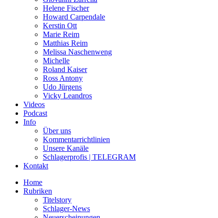
Helene Fischer
Howard Carpendale
Kerstin Ott
Marie Reim
Matthias Reim
Melissa Naschenweng
Michelle
Roland Kaiser
Ross Antony
Udo Jürgens
Vicky Leandros
Videos
Podcast
Info
Über uns
Kommentarrichtlinien
Unsere Kanäle
Schlagerprofis | TELEGRAM
Kontakt
Home
Rubriken
Titelstory
Schlager-News
Neuerscheinungen