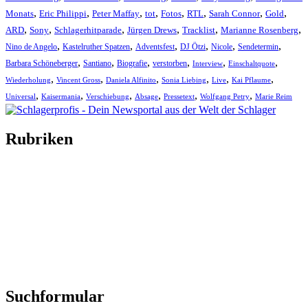
,
,
,
,
,
,
,
,
Monats
Eric Philippi
Peter Maffay
tot
Fotos
RTL
Sarah Connor
Gold
,
,
,
,
,
,
ARD
Sony
Schlagerhitparade
Jürgen Drews
Tracklist
Marianne Rosenberg
,
,
,
,
,
,
Nino de Angelo
Kastelruther Spatzen
Adventsfest
DJ Ötzi
Nicole
Sendetermin
,
,
,
,
,
,
Barbara Schöneberger
Santiano
Biografie
verstorben
Interview
Einschaltquote
,
,
,
,
,
,
Wiederholung
Vincent Gross
Daniela Alfinito
Sonia Liebing
Live
Kai Pflaume
,
,
,
,
,
,
Universal
Kaisermania
Verschiebung
Absage
Pressetext
Wolfgang Petry
Marie Reim
Rubriken
Titelstory
SchlagerNews
Neuerscheinungen
Interviews
Biographien
CD-Rezension
Kolumne
Audio-Interviews
und mehr…
Suchformular