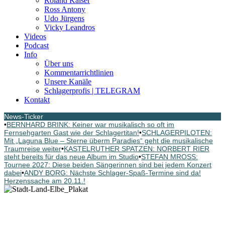
Roland Kaiser
Ross Antony
Udo Jürgens
Vicky Leandros
Videos
Podcast
Info
Über uns
Kommentarrichtlinien
Unsere Kanäle
Schlagerprofis | TELEGRAM
Kontakt
News-Ticker
•
BERNHARD BRINK: Keiner war musikalisch so oft im
Fernsehgarten Gast wie der Schlagertitan!
•
SCHLAGERPILOTEN:
Mit „Laguna Blue – Sterne überm Paradies“ geht die musikalische
Traumreise weiter
•
KASTELRUTHER SPATZEN: NORBERT RIER
steht bereits für das neue Album im Studio
•
STEFAN MROSS:
Tournee 2027: Diese beiden Sängerinnen sind bei jedem Konzert
dabei
•
ANDY BORG: Nächste Schlager-Spaß-Termine sind da!
Herzenssache am 20.11.!