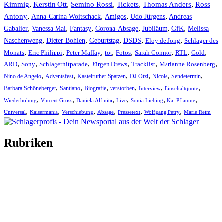
Kimmig
,
Kerstin Ott
,
,
,
,
Semino Rossi
Tickets
Thomas Anders
Ross
,
,
,
,
Antony
Anna-Carina Woitschack
Amigos
Udo Jürgens
Andreas
,
,
,
,
,
,
Gabalier
Vanessa Mai
Fantasy
Corona-Absage
Jubiläum
GfK
Melissa
,
,
,
,
,
Naschenweng
Dieter Bohlen
Geburtstag
DSDS
Eloy de Jong
Schlager des
,
,
,
,
,
,
,
,
Monats
Eric Philippi
Peter Maffay
tot
Fotos
Sarah Connor
RTL
Gold
,
,
,
,
,
,
ARD
Sony
Schlagerhitparade
Jürgen Drews
Tracklist
Marianne Rosenberg
,
,
,
,
,
,
Nino de Angelo
Adventsfest
Kastelruther Spatzen
DJ Ötzi
Nicole
Sendetermin
,
,
,
,
,
,
Barbara Schöneberger
Santiano
Biografie
verstorben
Interview
Einschaltquote
,
,
,
,
,
,
Wiederholung
Vincent Gross
Daniela Alfinito
Live
Sonia Liebing
Kai Pflaume
,
,
,
,
,
,
Universal
Kaisermania
Verschiebung
Absage
Pressetext
Wolfgang Petry
Marie Reim
Rubriken
Titelstory
SchlagerNews
Neuerscheinungen
Interviews
Biographien
CD-Rezension
Kolumne