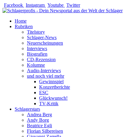
Zum
Facebook
Instagram
Youtube
Twitter
Inhalt
springen
Home
Rubriken
Titelstory
Schlager-News
Neuerscheinungen
Interviews
Biografien
CD-Rezension
Kolumne
Audio-Interviews
und noch viel mehr
Gewinnspiel
Konzertberichte
ESC
Glückwunsch!
TV-Kritik
Schlagerstars
Andrea Berg
Andy Borg
Beatrice Egli
Florian Silbereisen
Giovanni Zarrella