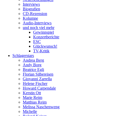
Interviews
Biografien
CD-Rezension
Kolumne
Audio-Interviews
und noch viel mehr
Gewinnspiel
Konzertberichte
ESC
Glückwunsch!
TV-Kritik
Schlagerstars
Andrea Berg
Andy Borg
Beatrice Egli
Florian Silbereisen
Giovanni Zarrella
Helene Fischer
Howard Carpendale
Kerstin Ott
Marie Reim
Matthias Reim
Melissa Naschenweng
Michelle