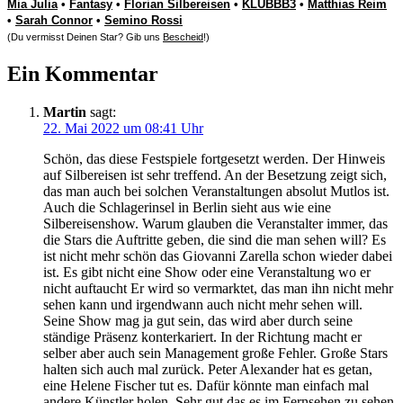
Mia Julia
•
Fantasy
•
Florian Silbereisen
•
KLUBBB3
•
Matthias Reim
•
Sarah Connor
•
Semino Rossi
(Du vermisst Deinen Star? Gib uns
Bescheid
!)
Ein Kommentar
Martin
sagt:
22. Mai 2022 um 08:41 Uhr
Schön, das diese Festspiele fortgesetzt werden. Der Hinweis
auf Silbereisen ist sehr treffend. An der Besetzung zeigt sich,
das man auch bei solchen Veranstaltungen absolut Mutlos ist.
Auch die Schlagerinsel in Berlin sieht aus wie eine
Silbereisenshow. Warum glauben die Veranstalter immer, das
die Stars die Auftritte geben, die sind die man sehen will? Es
ist nicht mehr schön das Giovanni Zarella schon wieder dabei
ist. Es gibt nicht eine Show oder eine Veranstaltung wo er
nicht auftaucht Er wird so vermarktet, das man ihn nicht mehr
sehen kann und irgendwann auch nicht mehr sehen will.
Seine Show mag ja gut sein, das wird aber durch seine
ständige Präsenz konterkariert. In der Richtung macht er
selber aber auch sein Management große Fehler. Große Stars
halten sich auch mal zurück. Peter Alexander hat es getan,
eine Helene Fischer tut es. Dafür könnte man einfach mal
andere Künstler holen. Sehr gut das es im Fernsehen zu sehen