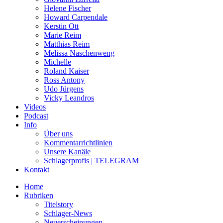
Helene Fischer
Howard Carpendale
Kerstin Ott
Marie Reim
Matthias Reim
Melissa Naschenweng
Michelle
Roland Kaiser
Ross Antony
Udo Jürgens
Vicky Leandros
Videos
Podcast
Info
Über uns
Kommentarrichtlinien
Unsere Kanäle
Schlagerprofis | TELEGRAM
Kontakt
Home
Rubriken
Titelstory
Schlager-News
Neuerscheinungen