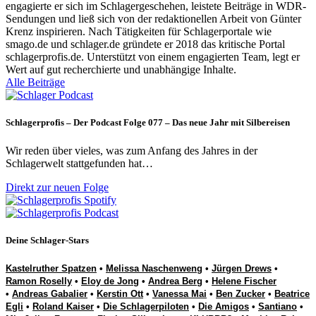
engagierte er sich im Schlagergeschehen, leistete Beiträge in WDR-
Sendungen und ließ sich von der redaktionellen Arbeit von Günter
Krenz inspirieren. Nach Tätigkeiten für Schlagerportale wie
smago.de und schlager.de gründete er 2018 das kritische Portal
schlagerprofis.de. Unterstützt von einem engagierten Team, legt er
Wert auf gut recherchierte und unabhängige Inhalte.
Alle Beiträge
Schlagerprofis – Der Podcast Folge 077 – Das neue Jahr mit Silbereisen
Wir reden über vieles, was zum Anfang des Jahres in der
Schlagerwelt stattgefunden hat…
Direkt zur neuen Folge
Deine Schlager-Stars
Kastelruther Spatzen
•
Melissa Naschenweng
•
Jürgen Drews
•
Ramon Roselly
•
Eloy de Jong
•
Andrea Berg
•
Helene Fischer
•
Andreas Gabalier
•
Kerstin Ott
•
Vanessa Mai
•
Ben Zucker
•
Beatrice
Egli
•
Roland Kaiser
•
Die Schlagerpiloten
•
Die Amigos
•
Santiano
•