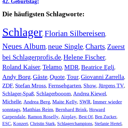
42. Geburtstag!
Die häufigsten Schlagworte:
Schlager
Florian Silbereisen
,
,
Neues Album
neue Single
Charts
Zuerst
,
,
,
bei Schlagerprofis.de
Helene Fischer
,
,
Roland Kaiser
Telamo
MDR
Beatrice Egli
,
,
,
,
Andy Borg
Gäste
Quote
Tour
Giovanni Zarrella
,
,
,
,
,
ZDF
Stefan Mross
Fernsehgarten
Show
Jürgens TV
,
,
,
,
,
Schlager-Spaß
Schlagerbooom
Andrea Kiewel
,
,
,
Michelle
Andrea Berg
Maite Kelly
SWR
Immer wieder
,
,
,
,
sonntags
Matthias Reim
Bernhard Brink
Howard
,
,
,
Carpendale
Ramon Roselly
Airplay
Best Of
Ben Zucker
,
,
,
,
,
ESC
,
Konzert
,
Christin Stark
,
Schlagerchampions
,
Stefanie Hertel
,