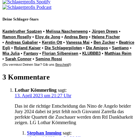
Deine Schlager-Stars
Kastelruther Spatzen
•
Melissa Naschenweng
•
Jürgen Drews
•
Ramon Roselly
•
Eloy de Jong
•
Andrea Berg
•
Helene Fischer
•
Andreas Gabalier
•
Kerstin Ott
•
Vanessa Mai
•
Ben Zucker
•
Beatrice
Egli
•
Roland Kaiser
•
Die Schlagerpiloten
•
Die Amigos
•
Santiano
•
Mia Julia
•
Fantasy
•
Florian Silbereisen
•
KLUBBB3
•
Matthias Reim
•
Sarah Connor
•
Semino Rossi
(Du vermisst Deinen Star? Gib uns
Bescheid
!)
3 Kommentare
Lothar Kömmerling
sagt:
13. April 2023 um 21:27 Uhr
Das ist die richtige Entscheidung das Nino de Angelo beider
Jury 2024 dabei ist jetzt fehlt noch Giovanni Zarrella das
perfekte Quartett die Zuschauer werden dem Rtl Dankbarkeit
zeigen. LG Lothar Kömmerling
Stephan Imming
sagt: