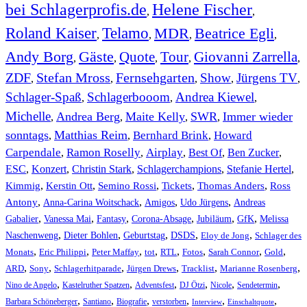
bei Schlagerprofis.de
Helene Fischer
,
,
Roland Kaiser
Telamo
MDR
Beatrice Egli
,
,
,
,
Andy Borg
Gäste
Quote
Tour
Giovanni Zarrella
,
,
,
,
,
ZDF
Stefan Mross
Fernsehgarten
Show
Jürgens TV
,
,
,
,
,
Schlager-Spaß
Schlagerbooom
Andrea Kiewel
,
,
,
Michelle
Andrea Berg
Maite Kelly
SWR
Immer wieder
,
,
,
,
sonntags
Matthias Reim
Bernhard Brink
Howard
,
,
,
Carpendale
Ramon Roselly
Airplay
Best Of
Ben Zucker
,
,
,
,
,
ESC
,
Konzert
,
Christin Stark
,
Schlagerchampions
,
Stefanie Hertel
,
Kimmig
,
Kerstin Ott
,
,
,
,
Semino Rossi
Tickets
Thomas Anders
Ross
,
,
,
,
Antony
Anna-Carina Woitschack
Amigos
Udo Jürgens
Andreas
,
,
,
,
,
,
Gabalier
Vanessa Mai
Fantasy
Corona-Absage
Jubiläum
GfK
Melissa
,
,
,
,
,
Naschenweng
Dieter Bohlen
Geburtstag
DSDS
Eloy de Jong
Schlager des
,
,
,
,
,
,
,
,
Monats
Eric Philippi
Peter Maffay
tot
RTL
Fotos
Sarah Connor
Gold
,
,
,
,
,
,
ARD
Sony
Schlagerhitparade
Jürgen Drews
Tracklist
Marianne Rosenberg
,
,
,
,
,
,
Nino de Angelo
Kastelruther Spatzen
Adventsfest
DJ Ötzi
Nicole
Sendetermin
,
,
,
,
,
,
Barbara Schöneberger
Santiano
Biografie
verstorben
Interview
Einschaltquote