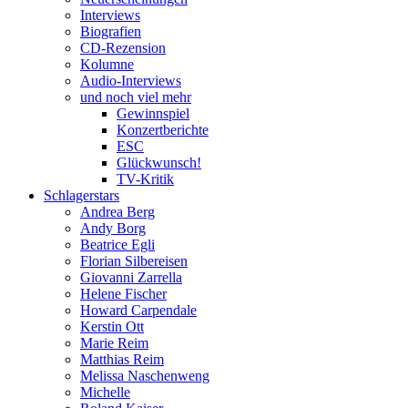
Interviews
Biografien
CD-Rezension
Kolumne
Audio-Interviews
und noch viel mehr
Gewinnspiel
Konzertberichte
ESC
Glückwunsch!
TV-Kritik
Schlagerstars
Andrea Berg
Andy Borg
Beatrice Egli
Florian Silbereisen
Giovanni Zarrella
Helene Fischer
Howard Carpendale
Kerstin Ott
Marie Reim
Matthias Reim
Melissa Naschenweng
Michelle