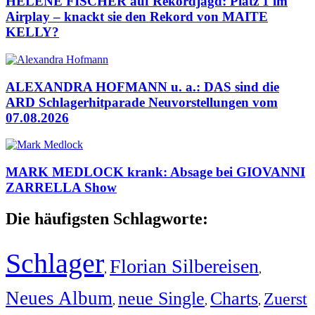
HELENE FISCHER auf Rekordjagd: Platz 1 im
Airplay – knackt sie den Rekord von MAITE
KELLY?
ALEXANDRA HOFMANN u. a.: DAS sind die
ARD Schlagerhitparade Neuvorstellungen vom
07.08.2026
MARK MEDLOCK krank: Absage bei GIOVANNI
ZARRELLA Show
Die häufigsten Schlagworte:
Schlager
Florian Silbereisen
,
,
Neues Album
neue Single
Charts
Zuerst
,
,
,