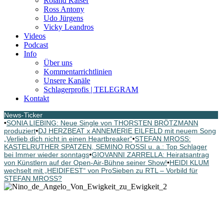
Roland Kaiser
Ross Antony
Udo Jürgens
Vicky Leandros
Videos
Podcast
Info
Über uns
Kommentarrichtlinien
Unsere Kanäle
Schlagerprofis | TELEGRAM
Kontakt
News-Ticker
•
SONIA LIEBING: Neue Single von THORSTEN BRÖTZMANN
produziert
•
DJ HERZBEAT x ANNEMERIE EILFELD mit neuem Song
„Verlieb dich nicht in einen Heartbreaker“
•
STEFAN MROSS:
KASTELRUTHER SPATZEN, SEMINO ROSSI u. a.: Top Schlager
bei Immer wieder sonntags
•
GIOVANNI ZARRELLA: Heiratsantrag
von Künstlern auf der Open-Air-Bühne seiner Show!
•
HEIDI KLUM
wechselt mit „HEIDIFEST“ von ProSieben zu RTL – Vorbild für
STEFAN MROSS?