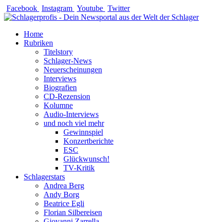
Zum
Facebook
Instagram
Youtube
Twitter
Inhalt
springen
Home
Rubriken
Titelstory
Schlager-News
Neuerscheinungen
Interviews
Biografien
CD-Rezension
Kolumne
Audio-Interviews
und noch viel mehr
Gewinnspiel
Konzertberichte
ESC
Glückwunsch!
TV-Kritik
Schlagerstars
Andrea Berg
Andy Borg
Beatrice Egli
Florian Silbereisen
Giovanni Zarrella