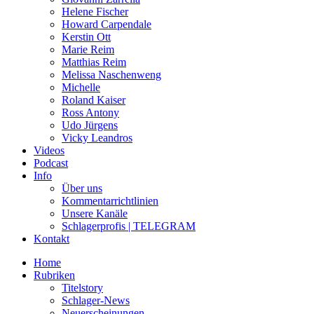
Helene Fischer
Howard Carpendale
Kerstin Ott
Marie Reim
Matthias Reim
Melissa Naschenweng
Michelle
Roland Kaiser
Ross Antony
Udo Jürgens
Vicky Leandros
Videos
Podcast
Info
Über uns
Kommentarrichtlinien
Unsere Kanäle
Schlagerprofis | TELEGRAM
Kontakt
Home
Rubriken
Titelstory
Schlager-News
Neuerscheinungen