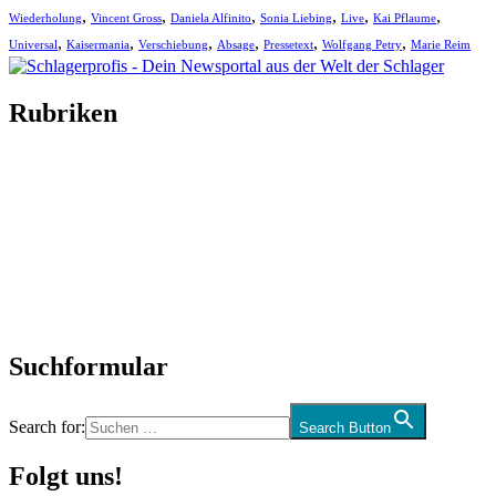
,
,
,
,
,
,
Wiederholung
Vincent Gross
Daniela Alfinito
Sonia Liebing
Live
Kai Pflaume
,
,
,
,
,
,
Universal
Kaisermania
Verschiebung
Absage
Pressetext
Wolfgang Petry
Marie Reim
Rubriken
Titelstory
SchlagerNews
Neuerscheinungen
Interviews
Biographien
CD-Rezension
Kolumne
Audio-Interviews
und mehr…
Suchformular
Search for:
Search Button
Folgt uns!