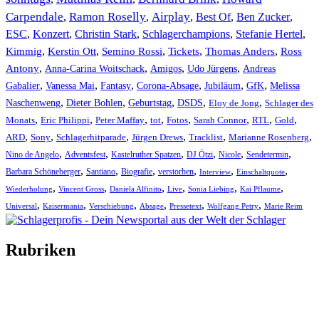
Carpendale
Ramon Roselly
Airplay
Best Of
Ben Zucker
,
,
,
,
,
ESC
,
Konzert
,
Christin Stark
,
Schlagerchampions
,
Stefanie Hertel
,
Kimmig
,
Kerstin Ott
,
,
,
,
Semino Rossi
Tickets
Thomas Anders
Ross
,
,
,
,
Antony
Anna-Carina Woitschack
Amigos
Udo Jürgens
Andreas
,
,
,
,
,
,
Gabalier
Vanessa Mai
Fantasy
Corona-Absage
Jubiläum
GfK
Melissa
,
,
,
,
,
Naschenweng
Dieter Bohlen
Geburtstag
DSDS
Eloy de Jong
Schlager des
,
,
,
,
,
,
,
,
Monats
Eric Philippi
Peter Maffay
tot
Fotos
Sarah Connor
RTL
Gold
,
,
,
,
,
,
ARD
Sony
Schlagerhitparade
Jürgen Drews
Tracklist
Marianne Rosenberg
,
,
,
,
,
,
Nino de Angelo
Adventsfest
Kastelruther Spatzen
DJ Ötzi
Nicole
Sendetermin
,
,
,
,
,
,
Barbara Schöneberger
Santiano
Biografie
verstorben
Interview
Einschaltquote
,
,
,
,
,
,
Wiederholung
Vincent Gross
Daniela Alfinito
Live
Sonia Liebing
Kai Pflaume
,
,
,
,
,
,
Universal
Kaisermania
Verschiebung
Absage
Pressetext
Wolfgang Petry
Marie Reim
Rubriken
Titelstory
SchlagerNews
Neuerscheinungen
Interviews