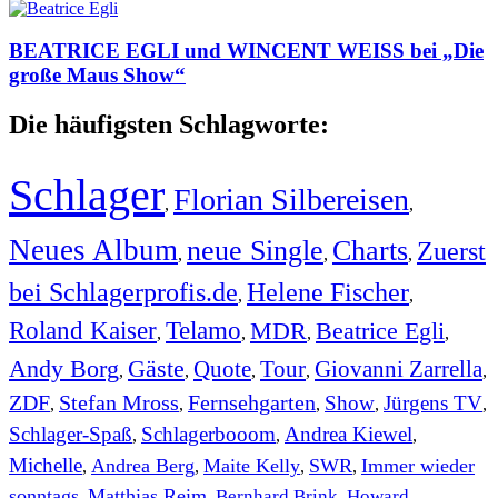
BEATRICE EGLI und WINCENT WEISS bei „Die
große Maus Show“
Die häufigsten Schlagworte:
Schlager
Florian Silbereisen
,
,
Neues Album
neue Single
Charts
Zuerst
,
,
,
bei Schlagerprofis.de
Helene Fischer
,
,
Roland Kaiser
Telamo
MDR
Beatrice Egli
,
,
,
,
Andy Borg
Gäste
Quote
Tour
Giovanni Zarrella
,
,
,
,
,
ZDF
Stefan Mross
Fernsehgarten
Show
Jürgens TV
,
,
,
,
,
Schlager-Spaß
Schlagerbooom
Andrea Kiewel
,
,
,
Michelle
Andrea Berg
Maite Kelly
SWR
Immer wieder
,
,
,
,
sonntags
Matthias Reim
Bernhard Brink
Howard
,
,
,