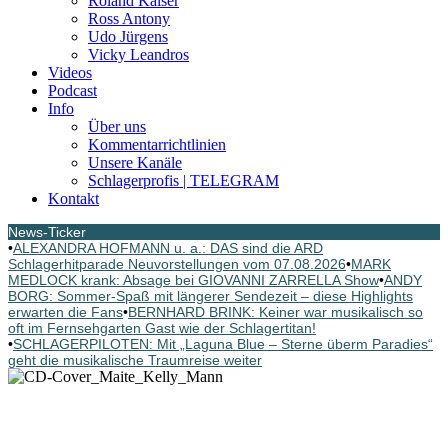
Roland Kaiser
Ross Antony
Udo Jürgens
Vicky Leandros
Videos
Podcast
Info
Über uns
Kommentarrichtlinien
Unsere Kanäle
Schlagerprofis | TELEGRAM
Kontakt
News-Ticker
•
ALEXANDRA HOFMANN u. a.: DAS sind die ARD
Schlagerhitparade Neuvorstellungen vom 07.08.2026
•
MARK
MEDLOCK krank: Absage bei GIOVANNI ZARRELLA Show
•
ANDY
BORG: Sommer-Spaß mit längerer Sendezeit – diese Highlights
erwarten die Fans
•
BERNHARD BRINK: Keiner war musikalisch so
oft im Fernsehgarten Gast wie der Schlagertitan!
•
SCHLAGERPILOTEN: Mit „Laguna Blue – Sterne überm Paradies“
geht die musikalische Traumreise weiter