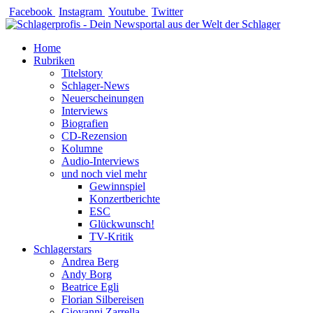
Zum
Facebook
Instagram
Youtube
Twitter
Inhalt
springen
Home
Rubriken
Titelstory
Schlager-News
Neuerscheinungen
Interviews
Biografien
CD-Rezension
Kolumne
Audio-Interviews
und noch viel mehr
Gewinnspiel
Konzertberichte
ESC
Glückwunsch!
TV-Kritik
Schlagerstars
Andrea Berg
Andy Borg
Beatrice Egli
Florian Silbereisen
Giovanni Zarrella