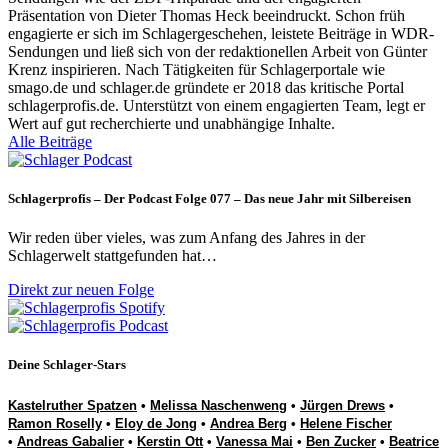
Präsentation von Dieter Thomas Heck beeindruckt. Schon früh
engagierte er sich im Schlagergeschehen, leistete Beiträge in WDR-
Sendungen und ließ sich von der redaktionellen Arbeit von Günter
Krenz inspirieren. Nach Tätigkeiten für Schlagerportale wie
smago.de und schlager.de gründete er 2018 das kritische Portal
schlagerprofis.de. Unterstützt von einem engagierten Team, legt er
Wert auf gut recherchierte und unabhängige Inhalte.
Alle Beiträge
Schlagerprofis – Der Podcast Folge 077 – Das neue Jahr mit Silbereisen
Wir reden über vieles, was zum Anfang des Jahres in der
Schlagerwelt stattgefunden hat…
Direkt zur neuen Folge
Deine Schlager-Stars
Kastelruther Spatzen
•
Melissa Naschenweng
•
Jürgen Drews
•
Ramon Roselly
•
Eloy de Jong
•
Andrea Berg
•
Helene Fischer
•
Andreas Gabalier
•
Kerstin Ott
•
Vanessa Mai
•
Ben Zucker
•
Beatrice