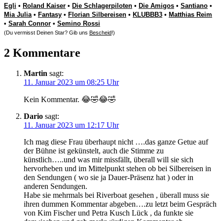
Egli
•
Roland Kaiser
•
Die Schlagerpiloten
•
Die Amigos
•
Santiano
•
Mia Julia
•
Fantasy
•
Florian Silbereisen
•
KLUBBB3
•
Matthias Reim
•
Sarah Connor
•
Semino Rossi
(Du vermisst Deinen Star? Gib uns
Bescheid
!)
2 Kommentare
Martin
sagt:
11. Januar 2023 um 08:25 Uhr
Kein Kommentar. 😂🤣😂🤣
Dario
sagt:
11. Januar 2023 um 12:17 Uhr
Ich mag diese Frau überhaupt nicht ….das ganze Getue auf
der Bühne ist gekünstelt, auch die Stimme zu
künstlich…..und was mir missfällt, überall will sie sich
hervorheben und im Mittelpunkt stehen ob bei Silbereisen in
den Sendungen ( wo sie ja Dauer-Präsenz hat ) oder in
anderen Sendungen.
Habe sie mehrmals bei Riverboat gesehen , überall muss sie
ihren dummen Kommentar abgeben….zu letzt beim Gespräch
von Kim Fischer und Petra Kusch Lück , da funkte sie