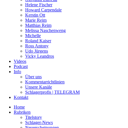
Helene Fischer
Howard Carpendale
Kerstin Ott
Marie Reim
Matthias Reim
Melissa Naschenweng
Michelle
Roland Kaiser
Ross Antony
Udo Jürgens
Vicky Leandros
Videos
Podcast
Info
Über uns
Kommentarrichtlinien
Unsere Kanäle
Schlagerprofis | TELEGRAM
Kontakt
Home
Rubriken
Titelstory
Schlager-News
Neuerscheinungen