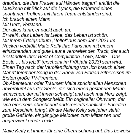
draußen, die ihre Frauen auf Händen tragen“, erklärt die
Musikerin mit Blick auf die Lyrics, die während eines
spontanen Treffens mit ihrem Team entstanden sind.
Ich brauch einen Mann
Mit Herz, Verstand.
Der alles kann, er packt auch an.
Er weiß, das Leben ist Liebe, das Leben ist schön.
Mit ihrem Erfolgsalbum „Hello!“ aus dem Jahr 2021 im
Rücken verblüfft Maite Kelly ihre Fans nun mit einem
erfrischenden und gute Laune verbreitenden Track, der auch
Bestandteil ihrer Best-of-Compilation „Love, Maite – Das
Beste … bis jetzt!“ (erscheint im Frühjahr 2023) sein wird.
Einen Tag nach der Veröffentlichung von „Ich brauch einen
Mann“ feiert der Song in der Show von Florian Silbereisen im
Ersten große TV-Premiere.
Ob Abenteurer oder Träumer: Maite spricht allen Menschen
unverblümt aus der Seele, die sich einen gestanden Mann
wünschen, der mit ihnen schweigt und auch mal Herz zeigt,
wie es in dem Songtext heißt. Ein origineller Ohrwurm, der
sich einerseits abhebt und andererseits sämtliche Facetten
zum Vorschein bringt, für die Maite Kelly seit jeher steht:
große Gefühle, eingängige Melodien zum Mittanzen und
augenzwinkernde Texte.
Maite Kelly ist immer für eine Überraschung gut. Das beweist