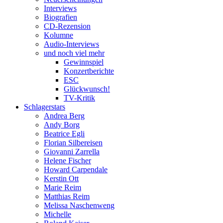
Interviews
Biografien
CD-Rezension
Kolumne
Audio-Interviews
und noch viel mehr
Gewinnspiel
Konzertberichte
ESC
Glückwunsch!
TV-Kritik
Schlagerstars
Andrea Berg
Andy Borg
Beatrice Egli
Florian Silbereisen
Giovanni Zarrella
Helene Fischer
Howard Carpendale
Kerstin Ott
Marie Reim
Matthias Reim
Melissa Naschenweng
Michelle