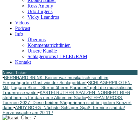
Roland Kaiser
Ross Antony
Udo Jürgens
Vicky Leandros
Videos
Podcast
Info
Über uns
Kommentarrichtlinien
Unsere Kanäle
Schlagerprofis | TELEGRAM
Kontakt
News-Ticker
•
BERNHARD BRINK: Keiner war musikalisch so oft im
Fernsehgarten Gast wie der Schlagertitan!
•
SCHLAGERPILOTEN:
Mit „Laguna Blue – Sterne überm Paradies“ geht die musikalische
Traumreise weiter
•
KASTELRUTHER SPATZEN: NORBERT RIER
steht bereits für das neue Album im Studio
•
STEFAN MROSS:
Tournee 2027: Diese beiden Sängerinnen sind bei jedem Konzert
dabei
•
ANDY BORG: Nächste Schlager-Spaß-Termine sind da!
Herzenssache am 20.11.!