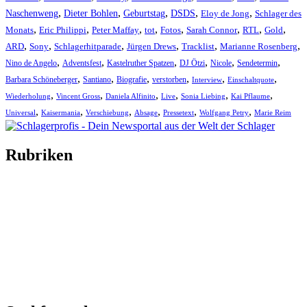
,
,
,
,
,
Naschenweng
Dieter Bohlen
Geburtstag
DSDS
Eloy de Jong
Schlager des
,
,
,
,
,
,
,
,
Monats
Eric Philippi
Peter Maffay
tot
Fotos
Sarah Connor
RTL
Gold
,
,
,
,
,
,
ARD
Sony
Schlagerhitparade
Jürgen Drews
Tracklist
Marianne Rosenberg
,
,
,
,
,
,
Nino de Angelo
Adventsfest
Kastelruther Spatzen
DJ Ötzi
Nicole
Sendetermin
,
,
,
,
,
,
Barbara Schöneberger
Santiano
Biografie
verstorben
Interview
Einschaltquote
,
,
,
,
,
,
Wiederholung
Vincent Gross
Daniela Alfinito
Live
Sonia Liebing
Kai Pflaume
,
,
,
,
,
,
Universal
Kaisermania
Verschiebung
Absage
Pressetext
Wolfgang Petry
Marie Reim
Rubriken
Titelstory
SchlagerNews
Neuerscheinungen
Interviews
Biographien
CD-Rezension
Kolumne
Audio-Interviews
und mehr…