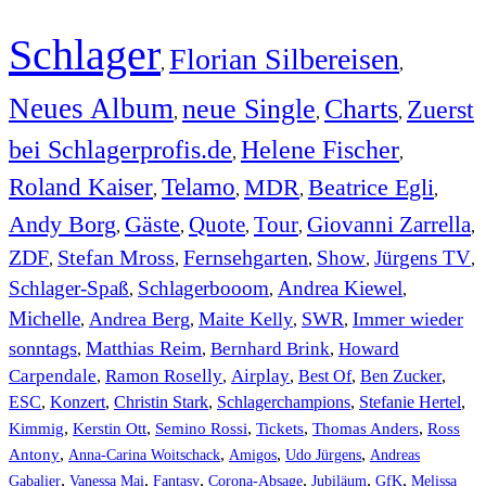
Schlager
Florian Silbereisen
,
,
Neues Album
neue Single
Charts
Zuerst
,
,
,
bei Schlagerprofis.de
Helene Fischer
,
,
Roland Kaiser
Telamo
MDR
Beatrice Egli
,
,
,
,
Andy Borg
Gäste
Quote
Tour
Giovanni Zarrella
,
,
,
,
,
ZDF
Stefan Mross
Fernsehgarten
Show
Jürgens TV
,
,
,
,
,
Schlager-Spaß
Schlagerbooom
Andrea Kiewel
,
,
,
Michelle
Andrea Berg
Maite Kelly
SWR
Immer wieder
,
,
,
,
sonntags
Matthias Reim
Bernhard Brink
Howard
,
,
,
Carpendale
Ramon Roselly
Airplay
Best Of
Ben Zucker
,
,
,
,
,
ESC
,
Konzert
,
Christin Stark
,
Schlagerchampions
,
Stefanie Hertel
,
Kimmig
,
Kerstin Ott
,
,
,
,
Semino Rossi
Tickets
Thomas Anders
Ross
,
,
,
,
Antony
Anna-Carina Woitschack
Amigos
Udo Jürgens
Andreas
,
,
,
,
,
,
Gabalier
Vanessa Mai
Fantasy
Corona-Absage
Jubiläum
GfK
Melissa