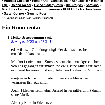
•
Andreas Gabalier
•
Kerstin Ott
•
Vanessa Mai
•
Ben Zucker
•
Beatrice
Egli
•
Roland Kaiser
•
Die Schlagerpiloten
•
Die Amigos
•
Santiano
•
Mia Julia
•
Fantasy
•
Florian Silbereisen
•
KLUBBB3
•
Matthias Reim
•
Sarah Connor
•
Semino Rossi
(Du vermisst Deinen Star? Gib uns
Bescheid
!)
Ein Kommentar
Heiko Brueggemann
sagt:
8. August 2023 um 08:31 Uhr
ed swillms, 1 Gründungsmitglieder der ostdeutschen
musikband karat ist tot
Mit ihm ist nicht nur 1 Stück ostdeutschen musikgeschichte
von uns gegangen für immer und ewig seine Musik für karat
usw wird für immer und ewig leben und laufen im Radio usw
möge er in Ruhe und Frieden ruhen viele Menschen
vermissen ihn jetzt schon
Auch 1 kleinen Teil meiner Jugend hat er mitbestimmt durch
seine Musik
Also rip Ruhe in Frieden, ed