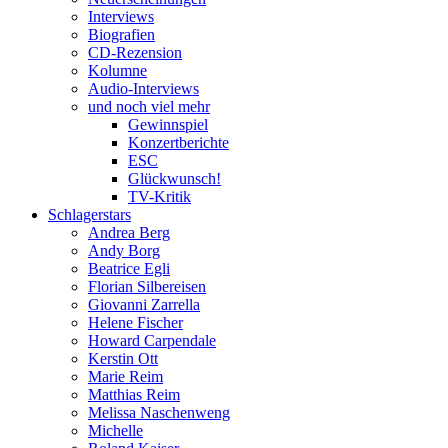
Interviews
Biografien
CD-Rezension
Kolumne
Audio-Interviews
und noch viel mehr
Gewinnspiel
Konzertberichte
ESC
Glückwunsch!
TV-Kritik
Schlagerstars
Andrea Berg
Andy Borg
Beatrice Egli
Florian Silbereisen
Giovanni Zarrella
Helene Fischer
Howard Carpendale
Kerstin Ott
Marie Reim
Matthias Reim
Melissa Naschenweng
Michelle