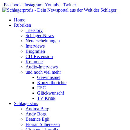
Zum
Facebook
Instagram
Youtube
Twitter
Inhalt
springen
Home
Rubriken
Titelstory
Schlager-News
Neuerscheinungen
Interviews
Biografien
CD-Rezension
Kolumne
Audio-Interviews
und noch viel mehr
Gewinnspiel
Konzertberichte
ESC
Glückwunsch!
TV-Kritik
Schlagerstars
Andrea Berg
Andy Borg
Beatrice Egli
Florian Silbereisen
Giovanni Zarrella