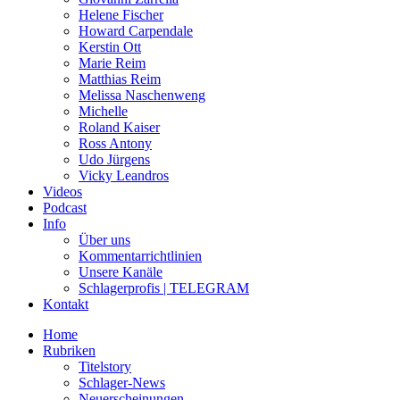
Helene Fischer
Howard Carpendale
Kerstin Ott
Marie Reim
Matthias Reim
Melissa Naschenweng
Michelle
Roland Kaiser
Ross Antony
Udo Jürgens
Vicky Leandros
Videos
Podcast
Info
Über uns
Kommentarrichtlinien
Unsere Kanäle
Schlagerprofis | TELEGRAM
Kontakt
Home
Rubriken
Titelstory
Schlager-News
Neuerscheinungen