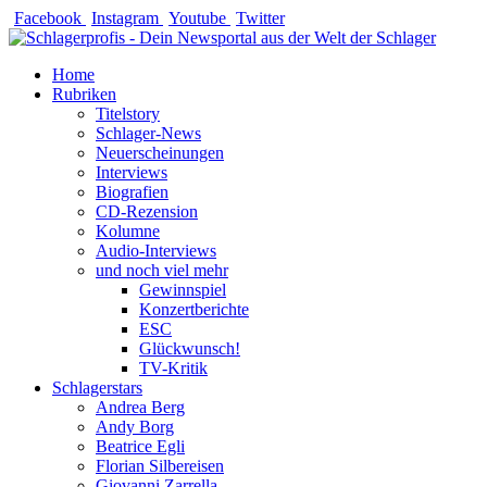
Zum
Facebook
Instagram
Youtube
Twitter
Inhalt
springen
Home
Rubriken
Titelstory
Schlager-News
Neuerscheinungen
Interviews
Biografien
CD-Rezension
Kolumne
Audio-Interviews
und noch viel mehr
Gewinnspiel
Konzertberichte
ESC
Glückwunsch!
TV-Kritik
Schlagerstars
Andrea Berg
Andy Borg
Beatrice Egli
Florian Silbereisen
Giovanni Zarrella