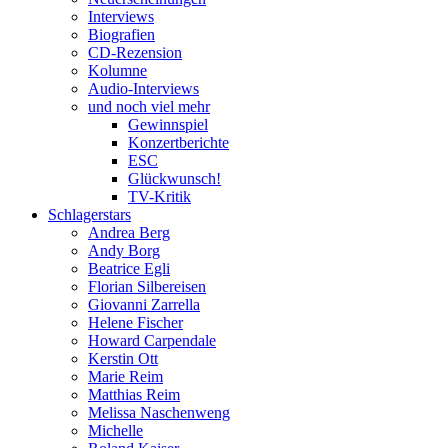
Interviews
Biografien
CD-Rezension
Kolumne
Audio-Interviews
und noch viel mehr
Gewinnspiel
Konzertberichte
ESC
Glückwunsch!
TV-Kritik
Schlagerstars
Andrea Berg
Andy Borg
Beatrice Egli
Florian Silbereisen
Giovanni Zarrella
Helene Fischer
Howard Carpendale
Kerstin Ott
Marie Reim
Matthias Reim
Melissa Naschenweng
Michelle