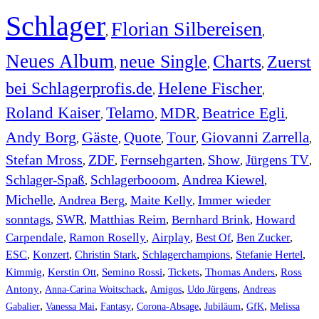
Schlager
Florian Silbereisen
,
,
Neues Album
neue Single
Charts
Zuerst
,
,
,
bei Schlagerprofis.de
Helene Fischer
,
,
Roland Kaiser
Telamo
MDR
Beatrice Egli
,
,
,
,
Andy Borg
Gäste
Quote
Tour
Giovanni Zarrella
,
,
,
,
,
Stefan Mross
ZDF
Fernsehgarten
Show
Jürgens TV
,
,
,
,
,
Schlager-Spaß
Schlagerbooom
Andrea Kiewel
,
,
,
Michelle
Andrea Berg
Maite Kelly
Immer wieder
,
,
,
sonntags
SWR
Matthias Reim
Bernhard Brink
Howard
,
,
,
,
Carpendale
Ramon Roselly
Airplay
Best Of
Ben Zucker
,
,
,
,
,
ESC
,
Konzert
,
Christin Stark
,
Schlagerchampions
,
Stefanie Hertel
,
Kimmig
,
Kerstin Ott
,
,
,
,
Semino Rossi
Tickets
Thomas Anders
Ross
,
,
,
,
Antony
Anna-Carina Woitschack
Amigos
Udo Jürgens
Andreas
,
,
,
,
,
,
Gabalier
Vanessa Mai
Fantasy
Corona-Absage
Jubiläum
GfK
Melissa