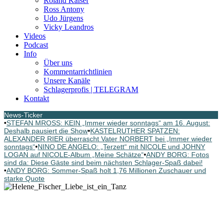
Roland Kaiser
Ross Antony
Udo Jürgens
Vicky Leandros
Videos
Podcast
Info
Über uns
Kommentarrichtlinien
Unsere Kanäle
Schlagerprofis | TELEGRAM
Kontakt
News-Ticker
•
STEFAN MROSS: KEIN „Immer wieder sonntags“ am 16. August:
Deshalb pausiert die Show
•
KASTELRUTHER SPATZEN:
ALEXANDER RIER überrascht Vater NORBERT bei „Immer wieder
sonntags“
•
NINO DE ANGELO: „Terzett“ mit NICOLE und JOHNY
LOGAN auf NICOLE-Album „Meine Schätze“
•
ANDY BORG: Fotos
sind da: Diese Gäste sind beim nächsten Schlager-Spaß dabei!
•
ANDY BORG: Sommer-Spaß holt 1,76 Millionen Zuschauer und
starke Quote