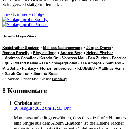
Schlagerwelt stattgefunden hat…
Direkt zur neuen Folge
Deine Schlager-Stars
Kastelruther Spatzen
•
Melissa Naschenweng
•
Jürgen Drews
•
Ramon Roselly
•
Eloy de Jong
•
Andrea Berg
•
Helene Fischer
•
Andreas Gabalier
•
Kerstin Ott
•
Vanessa Mai
•
Ben Zucker
•
Beatrice
Egli
•
Roland Kaiser
•
Die Schlagerpiloten
•
Die Amigos
•
Santiano
•
Mia Julia
•
Fantasy
•
Florian Silbereisen
•
KLUBBB3
•
Matthias Reim
•
Sarah Connor
•
Semino Rossi
(Du vermisst Deinen Star? Gib uns
Bescheid
!)
8 Kommentare
Christian
sagt:
26. August 2022 um 12:33 Uhr
Man muss unbedingt erwähnen, dass dies die fünfte Nummer-
eins-Single aus dem Album „Rausch“ ist, die Helene Fischer
in den Airplay-Charts (Konservativ) platzieren kann. Das ist