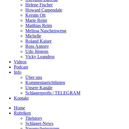
Helene Fischer
Howard Carpendale
Kerstin Ott
Marie Reim
Matthias Reim
Melissa Naschenweng
Michelle
Roland Kaiser
Ross Antony
Udo Jürgens
Vicky Leandros
Videos
Podcast
Info
Über uns
Kommentarrichtlinien
Unsere Kanäle
Schlagerprofis | TELEGRAM
Kontakt
Home
Rubriken
Titelstory
Schlager-News
Neuerscheinungen