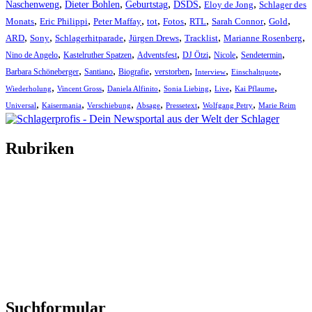
,
,
,
,
,
Naschenweng
Dieter Bohlen
Geburtstag
DSDS
Eloy de Jong
Schlager des
,
,
,
,
,
,
,
,
Monats
Eric Philippi
Peter Maffay
tot
Fotos
RTL
Sarah Connor
Gold
,
,
,
,
,
,
ARD
Sony
Schlagerhitparade
Jürgen Drews
Tracklist
Marianne Rosenberg
,
,
,
,
,
,
Nino de Angelo
Kastelruther Spatzen
Adventsfest
DJ Ötzi
Nicole
Sendetermin
,
,
,
,
,
,
Barbara Schöneberger
Santiano
Biografie
verstorben
Interview
Einschaltquote
,
,
,
,
,
,
Wiederholung
Vincent Gross
Daniela Alfinito
Sonia Liebing
Live
Kai Pflaume
,
,
,
,
,
,
Universal
Kaisermania
Verschiebung
Absage
Pressetext
Wolfgang Petry
Marie Reim
Rubriken
Titelstory
SchlagerNews
Neuerscheinungen
Interviews
Biographien
CD-Rezension
Kolumne
Audio-Interviews
und mehr…
Suchformular