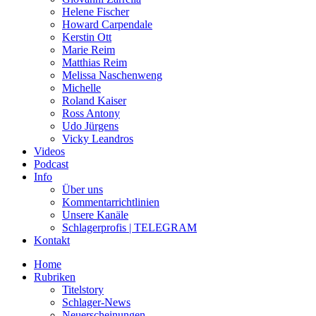
Helene Fischer
Howard Carpendale
Kerstin Ott
Marie Reim
Matthias Reim
Melissa Naschenweng
Michelle
Roland Kaiser
Ross Antony
Udo Jürgens
Vicky Leandros
Videos
Podcast
Info
Über uns
Kommentarrichtlinien
Unsere Kanäle
Schlagerprofis | TELEGRAM
Kontakt
Home
Rubriken
Titelstory
Schlager-News
Neuerscheinungen