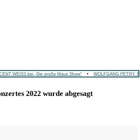
ENT WEISS bei „Die große Maus Show“
•
WOLFGANG PETRY: Neu
zertes 2022 wurde abgesagt