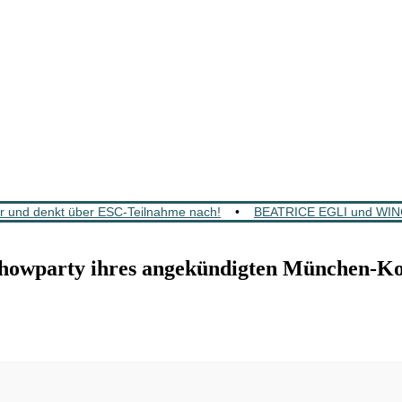
 und denkt über ESC-Teilnahme nach!
•
BEATRICE EGLI und WINC
wparty ihres angekündigten München-Kon