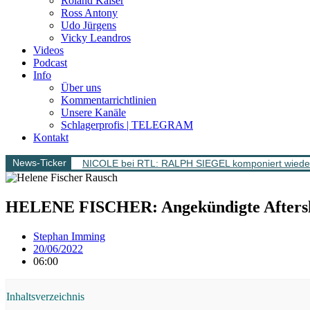
Roland Kaiser
Ross Antony
Udo Jürgens
Vicky Leandros
Videos
Podcast
Info
Über uns
Kommentarrichtlinien
Unsere Kanäle
Schlagerprofis | TELEGRAM
Kontakt
News-Ticker
NICOLE bei RTL: RALPH SIEGEL komponiert wieder
HELENE FISCHER: Angekündigte Aftersho
Stephan Imming
20/06/2022
06:00
Inhaltsverzeichnis