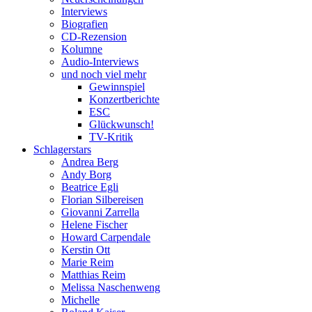
Interviews
Biografien
CD-Rezension
Kolumne
Audio-Interviews
und noch viel mehr
Gewinnspiel
Konzertberichte
ESC
Glückwunsch!
TV-Kritik
Schlagerstars
Andrea Berg
Andy Borg
Beatrice Egli
Florian Silbereisen
Giovanni Zarrella
Helene Fischer
Howard Carpendale
Kerstin Ott
Marie Reim
Matthias Reim
Melissa Naschenweng
Michelle