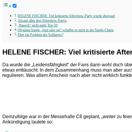
HELENE FISCHER: Viel kritisierte Aftershow-Party wurde abgesagt
Absage aller drei Aftershow-Partys
„Rausch“ nicht mehr Top-50
Olympia-Single „Jetzt oder nie“ schaffte es nicht in die Single-Charts
Eher ein Problem des Schlagers?
HELENE FISCHER: Viel kritisierte Aft
Da wurde die „Leidensfähigkeit“ der Fans dann wohl doch übe
etwas enttäuscht. In dem Zusammenhang muss man aber auch 
regulieren. Was allem Anschein nach aber nicht wirklich funkti
Demzufolge war in der Messehalle C6 geplant, „weiter zu feier
Ankündigung lautete so: