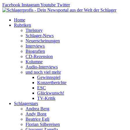
Zum
Facebook
Instagram
Youtube
Twitter
Inhalt
springen
Home
Rubriken
Titelstory
Schlager-News
Neuerscheinungen
Interviews
Biografien
CD-Rezension
Kolumne
Audio-Interviews
und noch viel mehr
Gewinnspiel
Konzertberichte
ESC
Glückwunsch!
TV-Kritik
Schlagerstars
Andrea Berg
Andy Borg
Beatrice Egli
Florian Silbereisen
Giovanni Zarrella