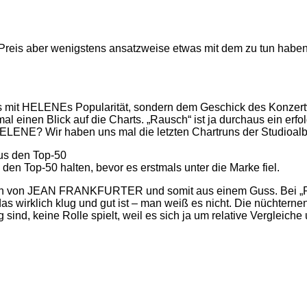
r Preis aber wenigstens ansatzweise etwas mit dem zu tun haben
ichts mit HELENEs Popularität, sondern dem Geschick des Konzer
mal einen Blick auf die Charts. „Rausch“ ist ja durchaus ein erf
r HELENE? Wir haben uns mal die letzten Chartruns der Studioa
s den Top-50
en Top-50 halten, bevor es erstmals unter die Marke fiel.
ion von JEAN FRANKFURTER und somit aus einem Guss. Bei „Rau
das wirklich klug und gut ist – man weiß es nicht. Die nüchter
 sind, keine Rolle spielt, weil es sich ja um relative Vergleich