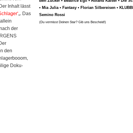
Ben Zucker
•
Beatrice Egli
•
Roland Kaiser
•
Die Sc
r Inhalt lässt
•
Mia Julia
•
Fantasy
•
Florian Silbereisen
•
KLUBB
Schlager‘
„. Das
Semino Rossi
allein
(Du vermisst Deinen Star? Gib uns
Bescheid
!)
 nach der
JÜRGENS
 Der
on den
chlagerbooom,
ilige Doku-