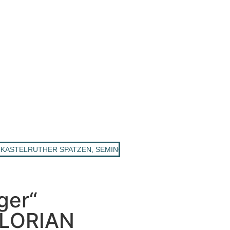
ASTELRUTHER SPATZEN, SEMINO ROSSI u. a.: Top Schlager bei Im
ger“
FLORIAN