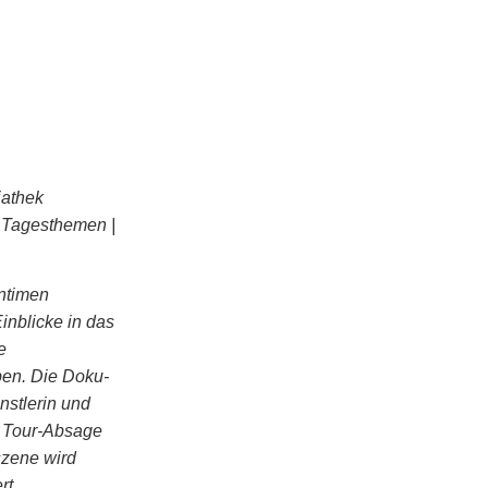
iathek
e Tagesthemen |
intimen
inblicke in das
e
ben. Die Doku-
nstlerin und
er Tour-Absage
szene wird
rt.