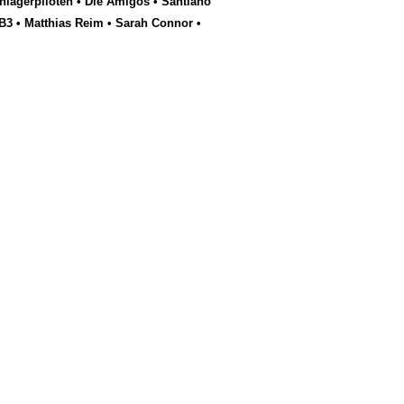
hlagerpiloten
•
Die Amigos
•
Santiano
B3
•
Matthias Reim
•
Sarah Connor
•