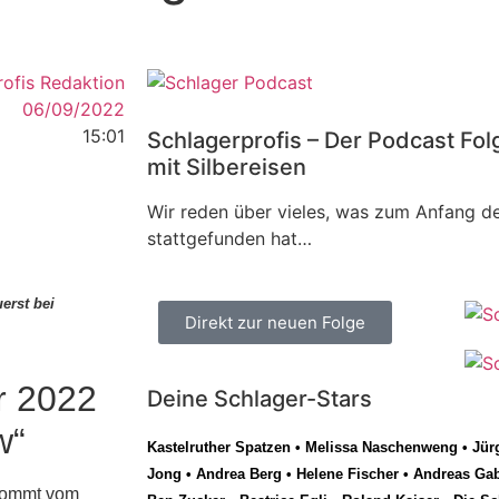
rofis Redaktion
06/09/2022
15:01
Schlagerprofis – Der Podcast Fol
mit Silbereisen
Wir reden über vieles, was zum Anfang de
stattgefunden hat…
erst bei
Direkt zur neuen Folge
r 2022
Deine Schlager-Stars
w“
Kastelruther Spatzen
•
Melissa Naschenweng
•
Jür
Jong
•
Andrea Berg
•
Helene Fischer
•
Andreas Gab
kommt vom