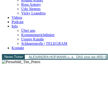
Roland Kaiser
Ross Antony
Udo Jürgens
Vicky Leandros
Videos
Podcast
Info
Über uns
Kommentarrichtlinien
Unsere Kanäle
Schlagerprofis | TELEGRAM
Kontakt
News-Ticker
ALEXANDRA HOFMANN u. a.: DAS sind die ARD Sch