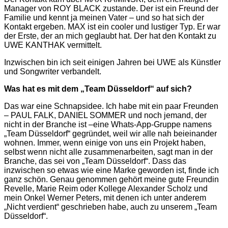
Manager von ROY BLACK zustande. Der ist ein Freund der
Familie und kennt ja meinen Vater – und so hat sich der
Kontakt ergeben. MAX ist ein cooler und lustiger Typ. Er war
der Erste, der an mich geglaubt hat. Der hat den Kontakt zu
UWE KANTHAK vermittelt.
Inzwischen bin ich seit einigen Jahren bei UWE als Künstler
und Songwriter verbandelt.
Was hat es mit dem „Team Düsseldorf“ auf sich?
Das war eine Schnapsidee. Ich habe mit ein paar Freunden
– PAUL FALK, DANIEL SOMMER und noch jemand, der
nicht in der Branche ist –eine Whats-App-Gruppe namens
„Team Düsseldorf“ gegründet, weil wir alle nah beieinander
wohnen. Immer, wenn einige von uns ein Projekt haben,
selbst wenn nicht alle zusammenarbeiten, sagt man in der
Branche, das sei von „Team Düsseldorf“. Dass das
inzwischen so etwas wie eine Marke geworden ist, finde ich
ganz schön. Genau genommen gehört meine gute Freundin
Revelle, Marie Reim oder Kollege Alexander Scholz und
mein Onkel Werner Peters, mit denen ich unter anderem
„Nicht verdient“ geschrieben habe, auch zu unserem „Team
Düsseldorf“.