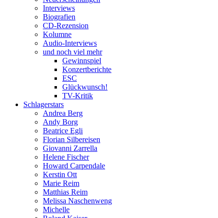
Interviews
Biografien
CD-Rezension
Kolumne
Audio-Interviews
und noch viel mehr
Gewinnspiel
Konzertberichte
ESC
Glückwunsch!
TV-Kritik
Schlagerstars
Andrea Berg
Andy Borg
Beatrice Egli
Florian Silbereisen
Giovanni Zarrella
Helene Fischer
Howard Carpendale
Kerstin Ott
Marie Reim
Matthias Reim
Melissa Naschenweng
Michelle