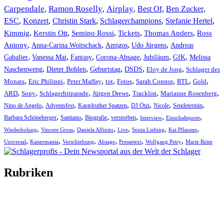
Carpendale
Ramon Roselly
Airplay
Best Of
Ben Zucker
,
,
,
,
,
ESC
,
Konzert
,
Christin Stark
,
Schlagerchampions
,
Stefanie Hertel
,
Kimmig
,
Kerstin Ott
,
,
,
,
Semino Rossi
Tickets
Thomas Anders
Ross
,
,
,
,
Antony
Anna-Carina Woitschack
Amigos
Udo Jürgens
Andreas
,
,
,
,
,
,
Gabalier
Vanessa Mai
Fantasy
Corona-Absage
Jubiläum
GfK
Melissa
,
,
,
,
,
Naschenweng
Dieter Bohlen
Geburtstag
DSDS
Eloy de Jong
Schlager des
,
,
,
,
,
,
,
,
Monats
Eric Philippi
Peter Maffay
tot
Fotos
Sarah Connor
RTL
Gold
,
,
,
,
,
,
ARD
Sony
Schlagerhitparade
Jürgen Drews
Tracklist
Marianne Rosenberg
,
,
,
,
,
,
Nino de Angelo
Adventsfest
Kastelruther Spatzen
DJ Ötzi
Nicole
Sendetermin
,
,
,
,
,
,
Barbara Schöneberger
Santiano
Biografie
verstorben
Interview
Einschaltquote
,
,
,
,
,
,
Wiederholung
Vincent Gross
Daniela Alfinito
Live
Sonia Liebing
Kai Pflaume
,
,
,
,
,
,
Universal
Kaisermania
Verschiebung
Absage
Pressetext
Wolfgang Petry
Marie Reim
Rubriken
Titelstory
SchlagerNews
Neuerscheinungen
Interviews