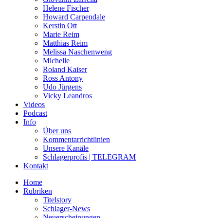
Helene Fischer
Howard Carpendale
Kerstin Ott
Marie Reim
Matthias Reim
Melissa Naschenweng
Michelle
Roland Kaiser
Ross Antony
Udo Jürgens
Vicky Leandros
Videos
Podcast
Info
Über uns
Kommentarrichtlinien
Unsere Kanäle
Schlagerprofis | TELEGRAM
Kontakt
Home
Rubriken
Titelstory
Schlager-News
Neuerscheinungen