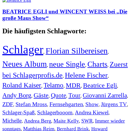
BEATRICE EGLI und WINCENT WEISS bei „Die
große Maus Show“
Die häufigsten Schlagworte:
Schlager
Florian Silbereisen
,
,
Neues Album
neue Single
Charts
Zuerst
,
,
,
bei Schlagerprofis.de
Helene Fischer
,
,
Roland Kaiser
Telamo
MDR
Beatrice Egli
,
,
,
,
Andy Borg
Gäste
Quote
Tour
Giovanni Zarrella
,
,
,
,
,
ZDF
Stefan Mross
Fernsehgarten
Show
Jürgens TV
,
,
,
,
,
Schlager-Spaß
Schlagerbooom
Andrea Kiewel
,
,
,
Michelle
Andrea Berg
Maite Kelly
SWR
Immer wieder
,
,
,
,
sonntags
Matthias Reim
Bernhard Brink
Howard
,
,
,