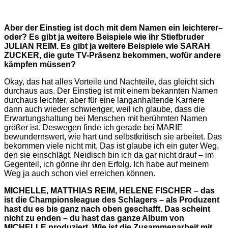
Aber der Einstieg ist doch mit dem Namen ein leichterer–
oder? Es gibt ja weitere Beispiele wie ihr Stiefbruder
JULIAN REIM. Es gibt ja weitere Beispiele wie SARAH
ZUCKER, die gute TV-Präsenz bekommen, wofür andere
kämpfen müssen?
Okay, das hat alles Vorteile und Nachteile, das gleicht sich
durchaus aus. Der Einstieg ist mit einem bekannten Namen
durchaus leichter, aber für eine langanhaltende Karriere
dann auch wieder schwieriger, weil ich glaube, dass die
Erwartungshaltung bei Menschen mit berühmten Namen
größer ist. Deswegen finde ich gerade bei MARIE
bewundernswert, wie hart und selbstkritisch sie arbeitet. Das
bekommen viele nicht mit. Das ist glaube ich ein guter Weg,
den sie einschlägt. Neidisch bin ich da gar nicht drauf – im
Gegenteil, ich gönne ihr den Erfolg. Ich habe auf meinem
Weg ja auch schon viel erreichen können.
MICHELLE, MATTHIAS REIM, HELENE FISCHER – das
ist die Championsleague des Schlagers – als Produzent
hast du es bis ganz nach oben geschafft. Das scheint
nicht zu enden – du hast das ganze Album von
MICHELLE produziert. Wie ist die Zusammenarbeit mit