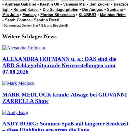
•
Andreas Gabalier
•
Kerstin Ott
•
Vanessa Mai
•
Ben Zucker
•
Beatrice
Egli
•
Roland Kaiser
•
Die Schlagerpiloten
•
Die Amigos
•
Santiano
•
Mia Julia
•
Fantasy
•
Florian Silbereisen
•
KLUBBB3
•
Matthias Reim
•
Sarah Connor
•
Semino Rossi
(Du vermisst Deinen Star? Gib uns
Bescheid
!)
Weitere Schlager-News
ALEXANDRA HOFMANN u. a.: DAS sind die
ARD Schlagerhitparade Neuvorstellungen vom
07.08.2026
MARK MEDLOCK krank: Absage bei GIOVANNI
ZARRELLA Show
ANDY BORG: Sommer-Spaß mit längerer Sendezeit
– diese Highlights erwarten die Fans