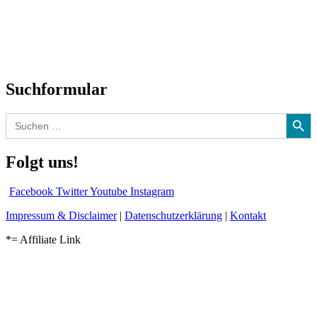
Biographien
CD-Rezension
Kolumne
Audio-Interviews
und mehr…
Suchformular
Search Button
Search
for:
Folgt uns!
Facebook
Twitter
Youtube
Instagram
Impressum & Disclaimer
|
Datenschutzerklärung
|
Kontakt
*= Affiliate Link