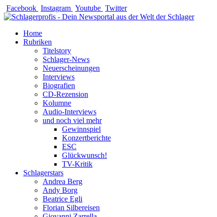
Zum
Facebook
Instagram
Youtube
Twitter
Inhalt
springen
Home
Rubriken
Titelstory
Schlager-News
Neuerscheinungen
Interviews
Biografien
CD-Rezension
Kolumne
Audio-Interviews
und noch viel mehr
Gewinnspiel
Konzertberichte
ESC
Glückwunsch!
TV-Kritik
Schlagerstars
Andrea Berg
Andy Borg
Beatrice Egli
Florian Silbereisen
Giovanni Zarrella