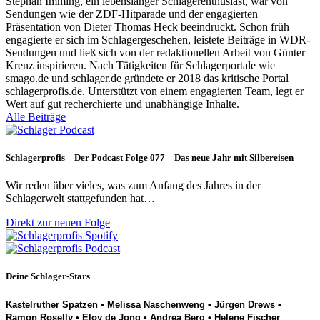
Stephan Imming, ein lebenslanger Schlagerenthusiast, war von
Sendungen wie der ZDF-Hitparade und der engagierten
Präsentation von Dieter Thomas Heck beeindruckt. Schon früh
engagierte er sich im Schlagergeschehen, leistete Beiträge in WDR-
Sendungen und ließ sich von der redaktionellen Arbeit von Günter
Krenz inspirieren. Nach Tätigkeiten für Schlagerportale wie
smago.de und schlager.de gründete er 2018 das kritische Portal
schlagerprofis.de. Unterstützt von einem engagierten Team, legt er
Wert auf gut recherchierte und unabhängige Inhalte.
Alle Beiträge
Schlagerprofis – Der Podcast Folge 077 – Das neue Jahr mit Silbereisen
Wir reden über vieles, was zum Anfang des Jahres in der
Schlagerwelt stattgefunden hat…
Direkt zur neuen Folge
Deine Schlager-Stars
Kastelruther Spatzen
•
Melissa Naschenweng
•
Jürgen Drews
•
Ramon Roselly
•
Eloy de Jong
•
Andrea Berg
•
Helene Fischer