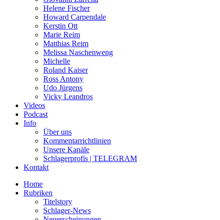
Helene Fischer
Howard Carpendale
Kerstin Ott
Marie Reim
Matthias Reim
Melissa Naschenweng
Michelle
Roland Kaiser
Ross Antony
Udo Jürgens
Vicky Leandros
Videos
Podcast
Info
Über uns
Kommentarrichtlinien
Unsere Kanäle
Schlagerprofis | TELEGRAM
Kontakt
Home
Rubriken
Titelstory
Schlager-News
Neuerscheinungen