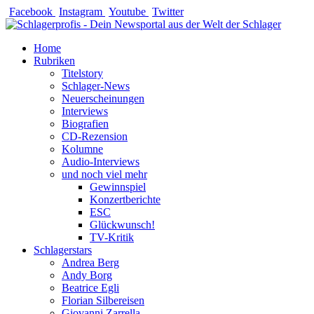
Zum
Facebook
Instagram
Youtube
Twitter
Inhalt
springen
Home
Rubriken
Titelstory
Schlager-News
Neuerscheinungen
Interviews
Biografien
CD-Rezension
Kolumne
Audio-Interviews
und noch viel mehr
Gewinnspiel
Konzertberichte
ESC
Glückwunsch!
TV-Kritik
Schlagerstars
Andrea Berg
Andy Borg
Beatrice Egli
Florian Silbereisen
Giovanni Zarrella