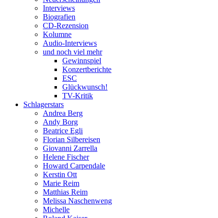
Interviews
Biografien
CD-Rezension
Kolumne
Audio-Interviews
und noch viel mehr
Gewinnspiel
Konzertberichte
ESC
Glückwunsch!
TV-Kritik
Schlagerstars
Andrea Berg
Andy Borg
Beatrice Egli
Florian Silbereisen
Giovanni Zarrella
Helene Fischer
Howard Carpendale
Kerstin Ott
Marie Reim
Matthias Reim
Melissa Naschenweng
Michelle