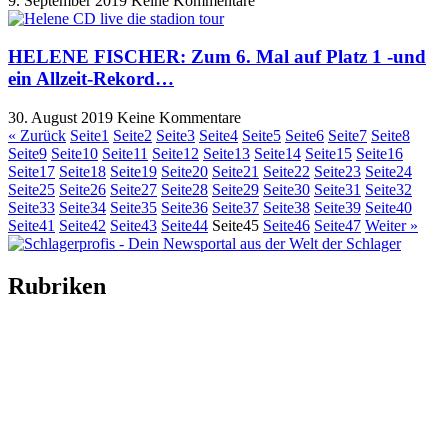
9. September 2019
Keine Kommentare
HELENE FISCHER: Zum 6. Mal auf Platz 1 -und
ein Allzeit-Rekord…
30. August 2019
Keine Kommentare
« Zurück
Seite
1
Seite
2
Seite
3
Seite
4
Seite
5
Seite
6
Seite
7
Seite
8
Seite
9
Seite
10
Seite
11
Seite
12
Seite
13
Seite
14
Seite
15
Seite
16
Seite
17
Seite
18
Seite
19
Seite
20
Seite
21
Seite
22
Seite
23
Seite
24
Seite
25
Seite
26
Seite
27
Seite
28
Seite
29
Seite
30
Seite
31
Seite
32
Seite
33
Seite
34
Seite
35
Seite
36
Seite
37
Seite
38
Seite
39
Seite
40
Seite
41
Seite
42
Seite
43
Seite
44
Seite
45
Seite
46
Seite
47
Weiter »
Rubriken
Titelstory
SchlagerNews
Neuerscheinungen
Interviews
Biographien
CD-Rezension
Kolumne