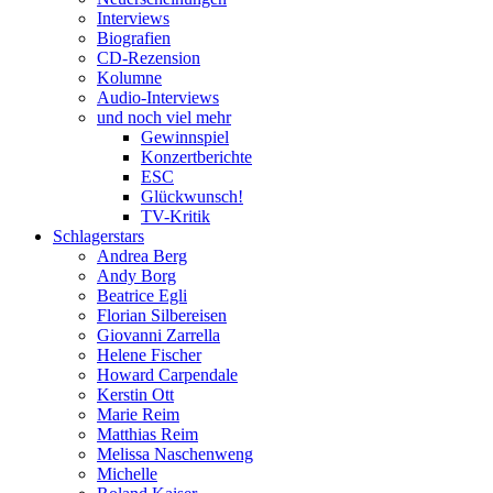
Interviews
Biografien
CD-Rezension
Kolumne
Audio-Interviews
und noch viel mehr
Gewinnspiel
Konzertberichte
ESC
Glückwunsch!
TV-Kritik
Schlagerstars
Andrea Berg
Andy Borg
Beatrice Egli
Florian Silbereisen
Giovanni Zarrella
Helene Fischer
Howard Carpendale
Kerstin Ott
Marie Reim
Matthias Reim
Melissa Naschenweng
Michelle