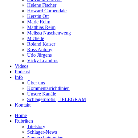
Helene Fischer
Howard Carpendale
Kerstin Ott
Marie Reim
Matthias Reim
Melissa Naschenweng
Michelle
Roland Kaiser
Ross Antony
Udo Jürgens
Vicky Leandros
Videos
Podcast
Info
Über uns
Kommentarrichtlinien
Unsere Kanäle
Schlagerprofis | TELEGRAM
Kontakt
Home
Rubriken
Titelstory
Schlager-News
Neuerscheinungen