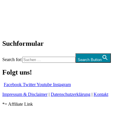
Neuerscheinungen
Interviews
Biographien
CD-Rezension
Kolumne
Audio-Interviews
und mehr…
Suchformular
Search for:
Search Button
Folgt uns!
Facebook
Twitter
Youtube
Instagram
Impressum & Disclaimer
|
Datenschutzerklärung
|
Kontakt
*= Affiliate Link