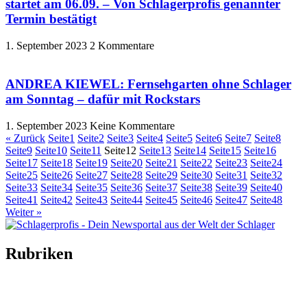
startet am 06.09. – Von Schlagerprofis genannter
Termin bestätigt
1. September 2023
2 Kommentare
ANDREA KIEWEL: Fernsehgarten ohne Schlager
am Sonntag – dafür mit Rockstars
1. September 2023
Keine Kommentare
« Zurück
Seite
1
Seite
2
Seite
3
Seite
4
Seite
5
Seite
6
Seite
7
Seite
8
Seite
9
Seite
10
Seite
11
Seite
12
Seite
13
Seite
14
Seite
15
Seite
16
Seite
17
Seite
18
Seite
19
Seite
20
Seite
21
Seite
22
Seite
23
Seite
24
Seite
25
Seite
26
Seite
27
Seite
28
Seite
29
Seite
30
Seite
31
Seite
32
Seite
33
Seite
34
Seite
35
Seite
36
Seite
37
Seite
38
Seite
39
Seite
40
Seite
41
Seite
42
Seite
43
Seite
44
Seite
45
Seite
46
Seite
47
Seite
48
Weiter »
Rubriken
Titelstory
SchlagerNews