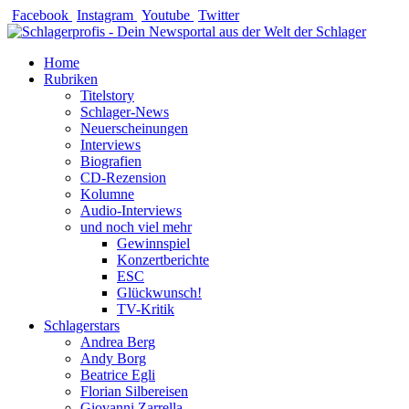
Zum
Facebook
Instagram
Youtube
Twitter
Inhalt
springen
Home
Rubriken
Titelstory
Schlager-News
Neuerscheinungen
Interviews
Biografien
CD-Rezension
Kolumne
Audio-Interviews
und noch viel mehr
Gewinnspiel
Konzertberichte
ESC
Glückwunsch!
TV-Kritik
Schlagerstars
Andrea Berg
Andy Borg
Beatrice Egli
Florian Silbereisen
Giovanni Zarrella